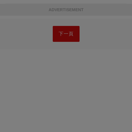
ADVERTISEMENT
下一頁