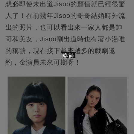
想必即使未出道Jisoo的顏值就已經很驚
人了！在前幾年Jisoo的哥哥結婚時外流
出的照片，也可以看出來一家人都是帥
哥和美女，Jisoo剛出道時也有著小湯唯
的稱號，現在接下越來越多的戲劇邀
略過
約，金演員未來可期呀！