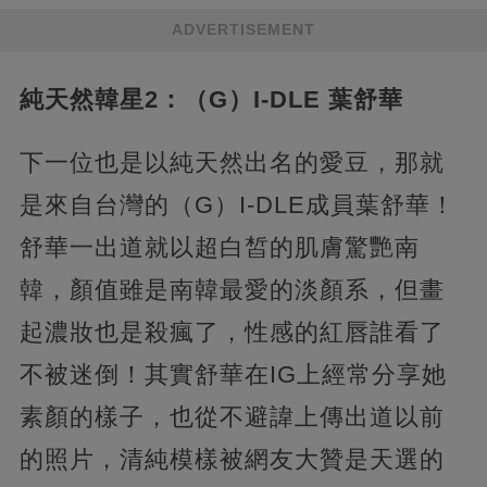
ADVERTISEMENT
純天然韓星2：（G）I-DLE 葉舒華
下一位也是以純天然出名的愛豆，那就
是來自台灣的（G）I-DLE成員葉舒華！
舒華一出道就以超白皙的肌膚驚艷南
韓，顏值雖是南韓最愛的淡顏系，但畫
起濃妝也是殺瘋了，性感的紅唇誰看了
不被迷倒！其實舒華在IG上經常分享她
素顏的樣子，也從不避諱上傳出道以前
的照片，清純模樣被網友大贊是天選的