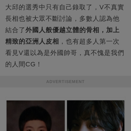
大邱的選秀中只有自己錄取了，V不真實
長相也被大眾不斷討論，多數人認為他
結合了
外國人般優越立體的骨相，加上
精致的亞洲人皮相
，也有超多人第一次
看見V還以為是外國帥哥，真不愧是我們
的人間CG！
ADVERTISEMENT