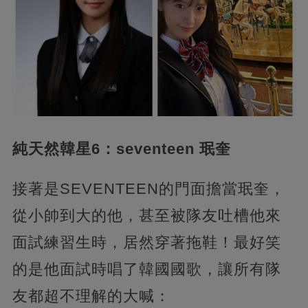
純天然韓星6：seventeen 珉奎
接著是SEVENTEEN的門面擔當珉奎，
從小帥到大的他，甚至被隊友吐槽他來
面試練習生時，居然穿著拖鞋！最好笑
的是他面試時唱了韓國國歌，讓所有隊
友都超不理解的大喊：