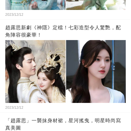
2023/12/12
趙露思新劇《神隱》定檔！七彩造型令人驚艷，配
角陣容很豪華！
2023/12/12
「趙露思」一襲抹身材裙，星河搖曳，明星時尚寫
真美圖