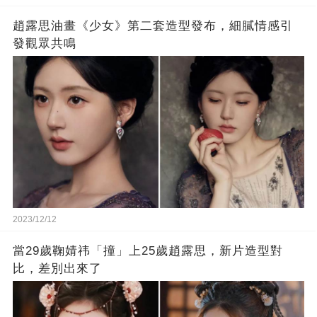
趙露思油畫《少女》第二套造型發布，細膩情感引
發觀眾共鳴
2023/12/12
當29歲鞠婧祎「撞」上25歲趙露思，新片造型對
比，差別出來了