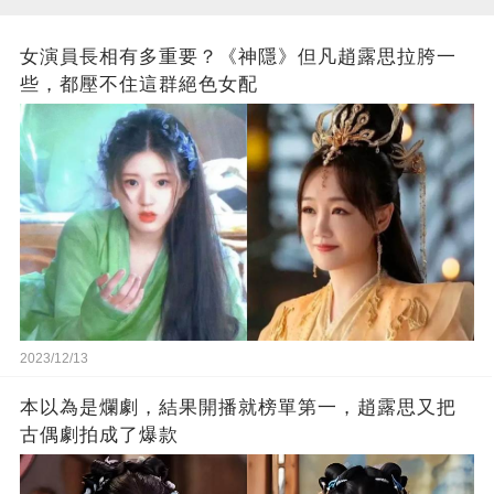
女演員長相有多重要？《神隱》但凡趙露思拉胯一
些，都壓不住這群絕色女配
2023/12/13
本以為是爛劇，結果開播就榜單第一，趙露思又把
古偶劇拍成了爆款