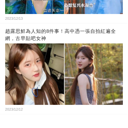
2023/12/13
趙露思鮮為人知的8件事！高中憑一張自拍紅遍全
網，古早貼吧女神
2023/12/12