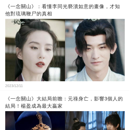
《一念關山》：看懂李同光褻瀆如意的畫像，才知
他對琉璃鞭尸的真相
2023/12/11
《一念關山》大結局前瞻：元祿身亡，影響3個人的
結局！楊盈成為最大贏家