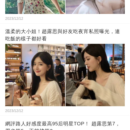
2023/12/12
溫柔的大小姐！趙露思與好友吃夜宵私照曝光，連
吃飯的樣子都好看
2023/12/12
網評路人好感度最高95后明星TOP！ 趙露思第7，