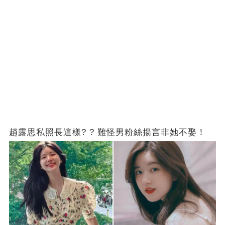
趙露思私照長這樣? ? 難怪男粉絲揚言非她不娶！