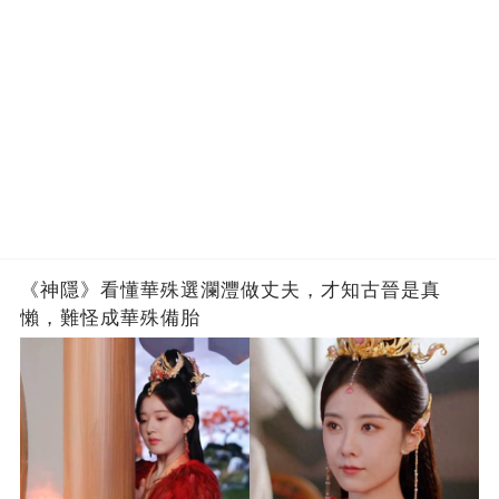
《神隱》看懂華殊選瀾灃做丈夫，才知古晉是真
懶，難怪成華殊備胎