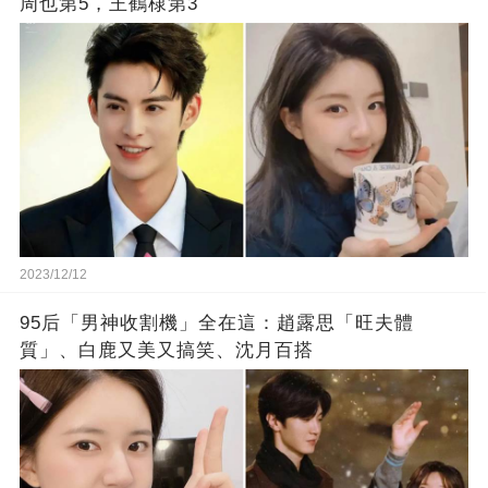
周也第5，王鶴棣第3
2023/12/12
95后「男神收割機」全在這：趙露思「旺夫體
質」、白鹿又美又搞笑、沈月百搭