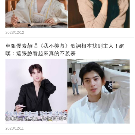
2023/12/12
車銀優素顏唱《我不羨慕》歌詞根本找到主人！網
嘆：這張臉看起來真的不羨慕
2023/12/11