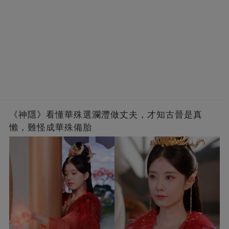
《神隱》看懂華殊選瀾灃做丈夫，才知古晉是真
懶，難怪成華殊備胎