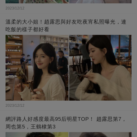
2023/12/12
溫柔的大小姐！趙露思與好友吃夜宵私照曝光，連
吃飯的樣子都好看
2023/12/12
網評路人好感度最高95后明星TOP！ 趙露思第7，
周也第5，王鶴棣第3