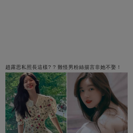
趙露思私照長這樣? ? 難怪男粉絲揚言非她不娶！