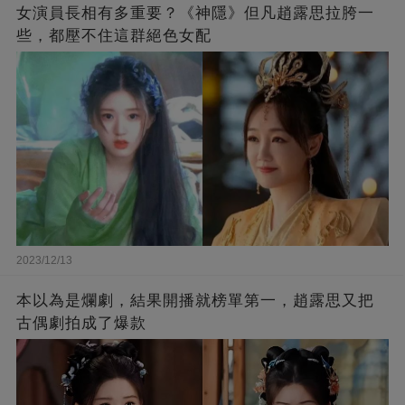
女演員長相有多重要？《神隱》但凡趙露思拉胯一
些，都壓不住這群絕色女配
2023/12/13
本以為是爛劇，結果開播就榜單第一，趙露思又把
古偶劇拍成了爆款