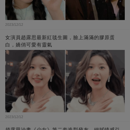
2023/12/12
女演員趙露思最新紅毯生圖，臉上滿滿的膠原蛋
白，嬌俏可愛有靈氣
2023/12/12
趙露思油畫《少女》第二套造型發布，細膩情感引