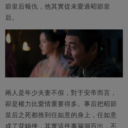
節皇后報仇，他其實從未愛過昭節皇
后。
兩人是年少夫妻不假，對于安帝而言，
卻是權力比愛情重要得多。事后把昭節
皇后之死都推到任如意的身上，任如意
成了背鍋俠，其實這件事漏洞百出，不