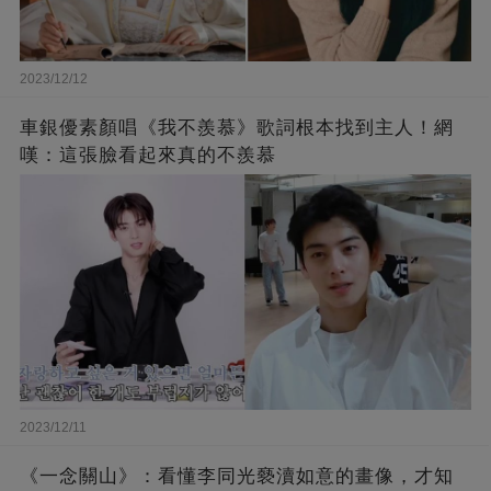
2023/12/12
車銀優素顏唱《我不羨慕》歌詞根本找到主人！網
嘆：這張臉看起來真的不羨慕
2023/12/11
《一念關山》：看懂李同光褻瀆如意的畫像，才知