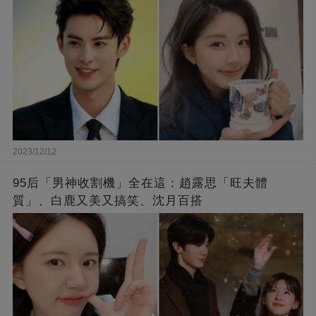
2023/12/12
95后「男神收割機」全在這：趙露思「旺夫體
質」、白鹿又美又搞笑、沈月百搭