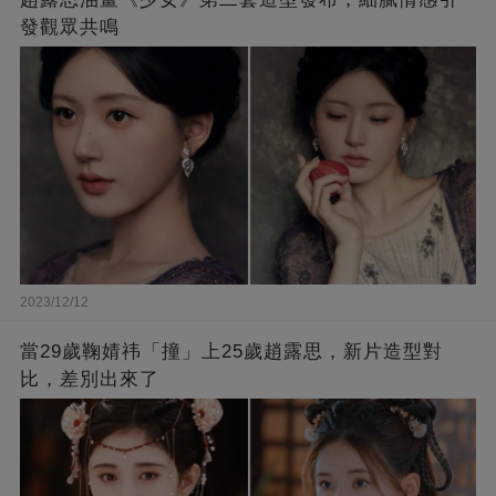
發觀眾共鳴
2023/12/12
當29歲鞠婧祎「撞」上25歲趙露思，新片造型對
比，差別出來了