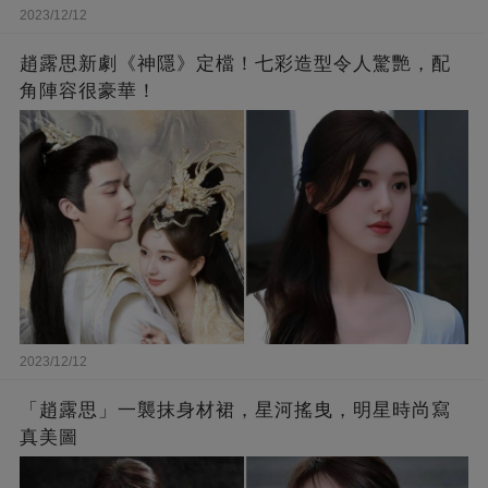
2023/12/12
趙露思新劇《神隱》定檔！七彩造型令人驚艷，配
角陣容很豪華！
2023/12/12
「趙露思」一襲抹身材裙，星河搖曳，明星時尚寫
真美圖