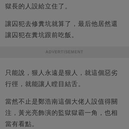
獄長的人設給立住了。
讓囚犯去修糞坑就算了，最后他居然還
讓囚犯在糞坑跟前吃飯。
ADVERTISEMENT
只能說，狠人永遠是狠人，就這個惡劣
行徑，就能讓人瞠目結舌。
當然不止是鄭浩南這個大佬人設值得關
注，黃光亮飾演的監獄獄霸一角，也相
當有看點。