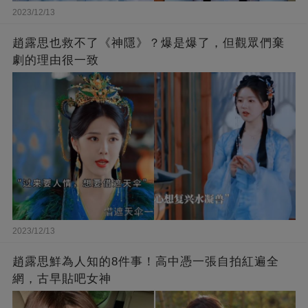
2023/12/13
趙露思也救不了《神隱》？爆是爆了，但觀眾們棄
劇的理由很一致
2023/12/13
趙露思鮮為人知的8件事！高中憑一張自拍紅遍全
網，古早貼吧女神