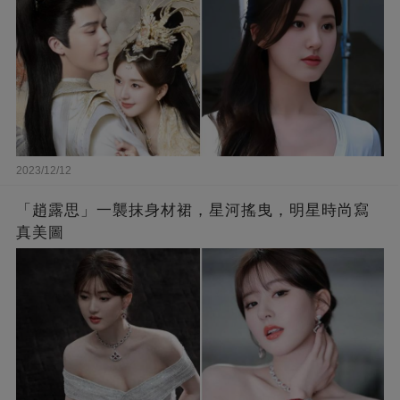
2023/12/12
「趙露思」一襲抹身材裙，星河搖曳，明星時尚寫
真美圖