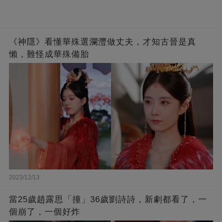
《神隱》看懂華殊選瀾灃做丈夫，才知古晉是真
懶，難怪成華殊備胎
2023/12/13
當25歲趙露思「撞」36歲劉詩詩，新劇都看了，一
個崩了，一個好炸