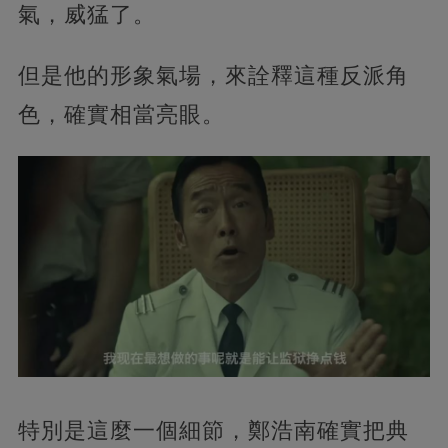
氣，威猛了。
但是他的形象氣場，來詮釋這種反派角
色，確實相當亮眼。
特別是這麼一個細節，鄭浩南確實把典