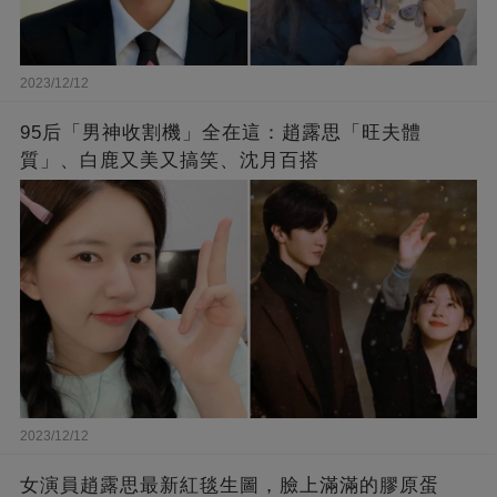
2023/12/12
95后「男神收割機」全在這：趙露思「旺夫體
質」、白鹿又美又搞笑、沈月百搭
2023/12/12
女演員趙露思最新紅毯生圖，臉上滿滿的膠原蛋