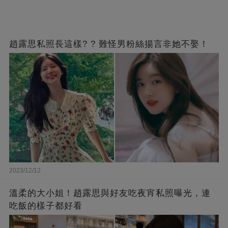
趙露思私照長這樣? ? 難怪男粉絲揚言非她不娶！
2023/12/12
溫柔的大小姐！趙露思與好友吃夜宵私照曝光，連
吃飯的樣子都好看