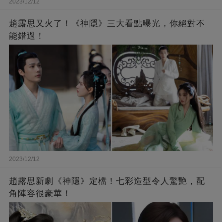
2023/12/12
趙露思又火了！《神隱》三大看點曝光，你絕對不
能錯過！
2023/12/12
趙露思新劇《神隱》定檔！七彩造型令人驚艷，配
角陣容很豪華！