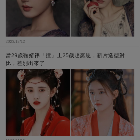
2023/12/12
當29歲鞠婧祎「撞」上25歲趙露思，新片造型對
比，差別出來了