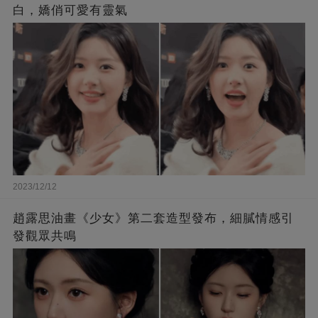
白，嬌俏可愛有靈氣
2023/12/12
趙露思油畫《少女》第二套造型發布，細膩情感引
發觀眾共鳴