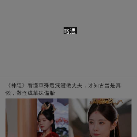
略過
《神隱》看懂華殊選瀾灃做丈夫，才知古晉是真
懶，難怪成華殊備胎