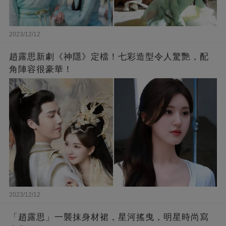
2023/12/12
趙露思新劇《神隱》定檔！七彩造型令人驚艷，配
角陣容很豪華！
2023/12/12
「趙露思」一襲抹身材裙，星河搖曳，明星時尚寫