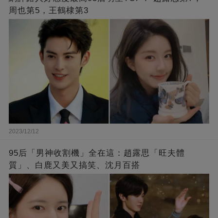
周也第5，王鶴棣第3
2023/12/12
95后「男神收割機」全在這：趙露思「旺夫體
質」、白鹿又美又搞笑、沈月百搭