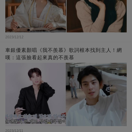
2023/12/12
車銀優素顏唱《我不羨慕》歌詞根本找到主人！網
嘆：這張臉看起來真的不羨慕
2023/12/11