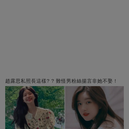
趙露思私照長這樣? ? 難怪男粉絲揚言非她不娶！