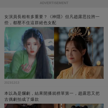
ADVERTISEMENT
女演員長相有多重要？《神隱》但凡趙露思拉胯一
些，都壓不住這群絕色女配
2023/12/13
本以為是爛劇，結果開播就榜單第一，趙露思又把
古偶劇拍成了爆款