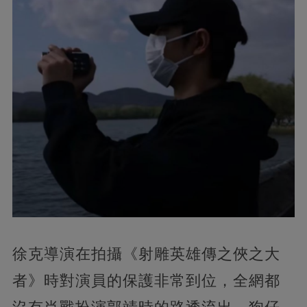
徐克導演在拍攝《射雕英雄傳之俠之大
者》時對演員的保護非常到位，全網都