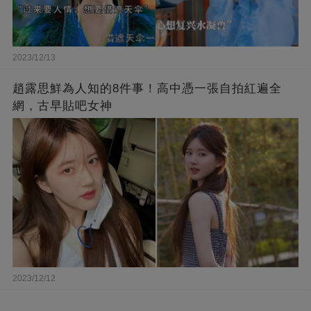
2023/12/13
趙露思鮮為人知的8件事！高中憑一張自拍紅遍全
網，古早貼吧女神
2023/12/12