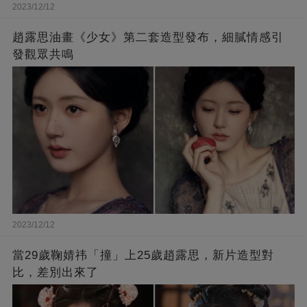
2023/12/12
趙露思油畫《少女》第二套造型發布，細膩情感引
發觀眾共鳴
2023/12/12
當29歲鞠婧祎「撞」上25歲趙露思，新片造型對
比，差別出來了