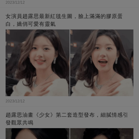
2023/12/12
女演員趙露思最新紅毯生圖，臉上滿滿的膠原蛋
白，嬌俏可愛有靈氣
2023/12/12
趙露思油畫《少女》第二套造型發布，細膩情感引
發觀眾共鳴