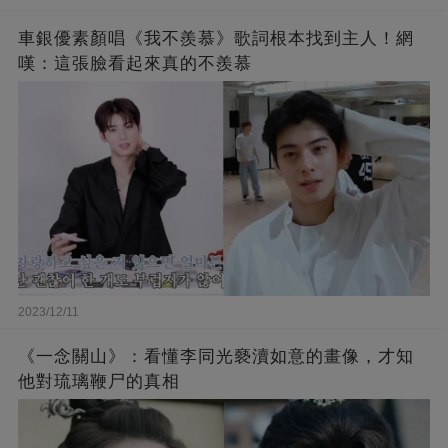
車銀優素顏唱《我不羨慕》歌詞根本找到主人！網
嘆：這張臉看起來真的不羨慕
2023/12/11
《一念關山》：看懂李同光褻瀆如意的畫像，才知
他對琉璃鞭尸的真相