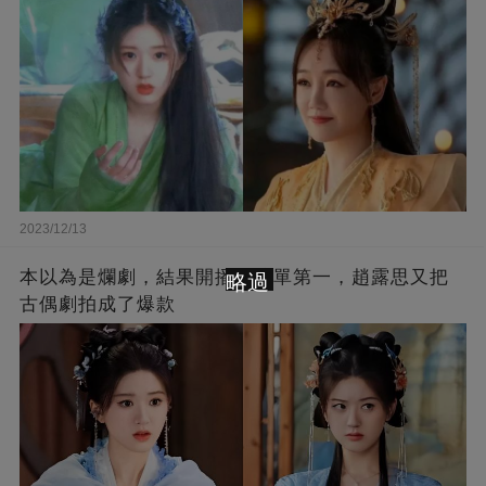
2023/12/13
本以為是爛劇，結果開播就榜單第一，趙露思又把
略過
古偶劇拍成了爆款