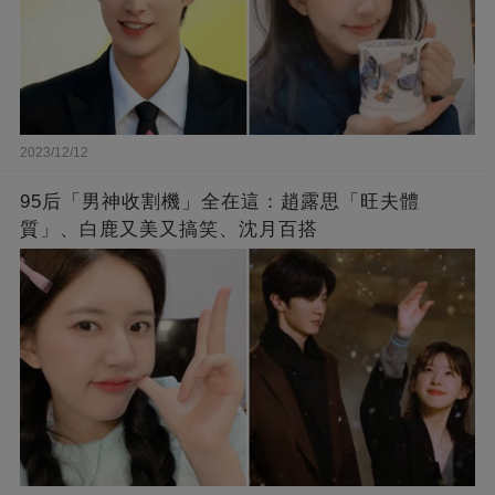
2023/12/12
95后「男神收割機」全在這：趙露思「旺夫體
質」、白鹿又美又搞笑、沈月百搭