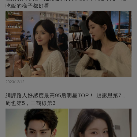
吃飯的樣子都好看
2023/12/12
網評路人好感度最高95后明星TOP！ 趙露思第7，
周也第5，王鶴棣第3