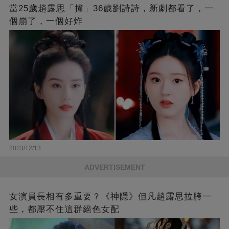
當25歲趙露思「撞」36歲劉詩詩，新劇都看了，一
個崩了，一個好炸
2023/12/13
ADVERTISEMENT
女演員長相有多重要？《神隱》但凡趙露思拉胯一
些，都壓不住這群絕色女配