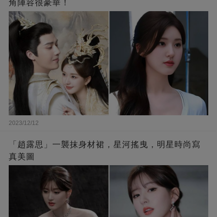
角陣容很豪華！
2023/12/12
「趙露思」一襲抹身材裙，星河搖曳，明星時尚寫
真美圖