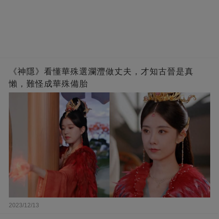
《神隱》看懂華殊選瀾灃做丈夫，才知古晉是真
懶，難怪成華殊備胎
2023/12/13