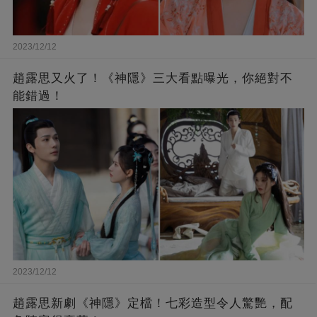
2023/12/12
趙露思又火了！《神隱》三大看點曝光，你絕對不
能錯過！
2023/12/12
趙露思新劇《神隱》定檔！七彩造型令人驚艷，配