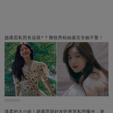
趙露思私照長這樣? ? 難怪男粉絲揚言非她不娶！
2023/12/12
溫柔的大小姐！趙露思與好友吃夜宵私照曝光，連