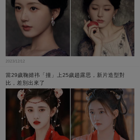
2023/12/12
當29歲鞠婧祎「撞」上25歲趙露思，新片造型對
比，差別出來了