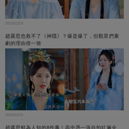
2023/12/13
趙露思也救不了《神隱》？爆是爆了，但觀眾們棄
劇的理由很一致
2023/12/13
趙露思鮮為人知的8件事！高中憑一張自拍紅遍全