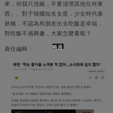
來，但我只洗碗，不要清理其他任何東
西」。對于韓國知名女星，少女時代泰
妍稱，不認為和朋友出去吃飯是幸福，
對吃飯不感興趣，大家怎麼看呢？
略過
責任編輯：