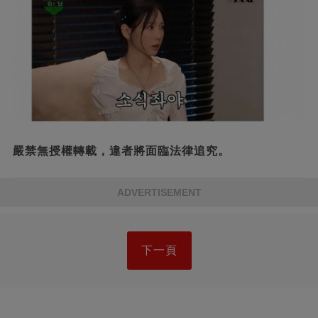
嚴禁無授權轉載，違者將面臨法律追究。
ADVERTISEMENT
下一頁