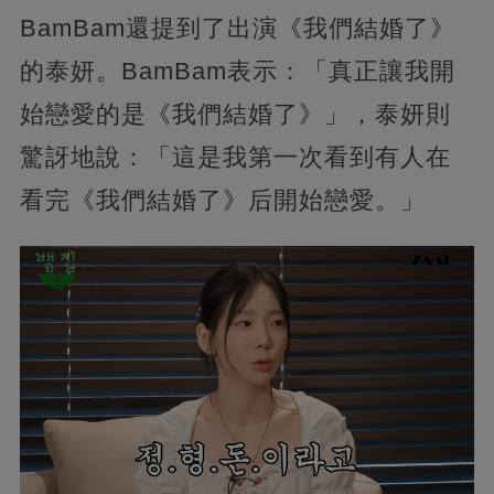
BamBam還提到了出演《我們結婚了》
的泰妍。BamBam表示：「真正讓我開
始戀愛的是《我們結婚了》」，泰妍則
驚訝地說：「這是我第一次看到有人在
看完《我們結婚了》后開始戀愛。」