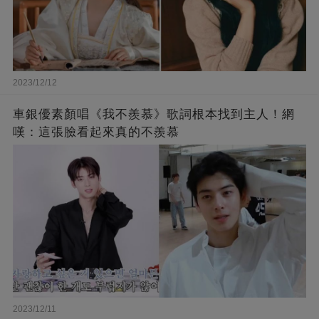
2023/12/12
車銀優素顏唱《我不羨慕》歌詞根本找到主人！網
嘆：這張臉看起來真的不羨慕
2023/12/11