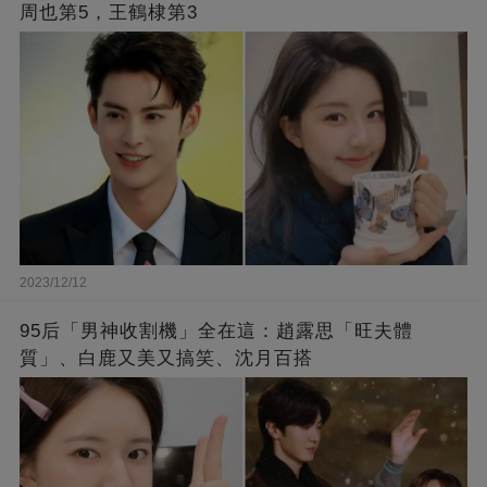
周也第5，王鶴棣第3
2023/12/12
95后「男神收割機」全在這：趙露思「旺夫體
質」、白鹿又美又搞笑、沈月百搭