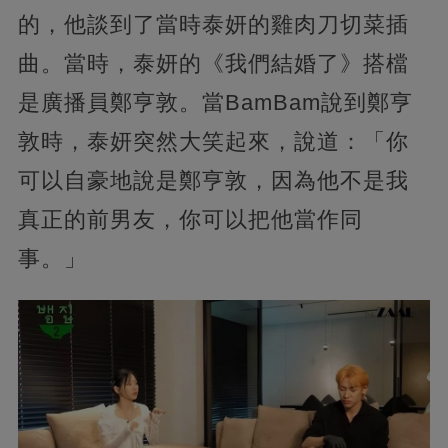
的，他談到了當時泰妍的雞肉刀切菜插
曲。當時，泰妍的《我們結婚了》搭檔
是廣播員鄭亨敦。當BamBam說到鄭亨
敦時，泰妍突然大笑起來，說道：「你
可以自豪地說是鄭亨敦，因為他不是我
真正的前男友，你可以把他當作同
事。」