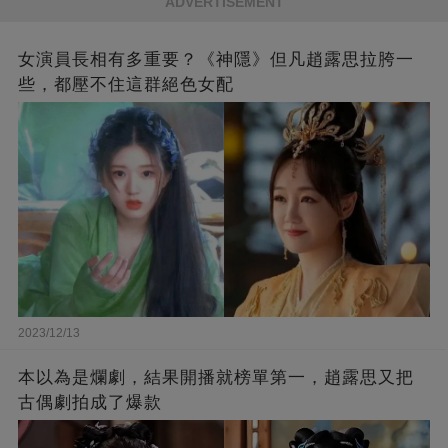
ADVERTISEMENT
女演員長相有多重要？《神隱》但凡趙露思拉胯一
些，都壓不住這群絕色女配
2023/12/13
本以為是爛劇，結果開播就榜單第一，趙露思又把
古偶劇拍成了爆款