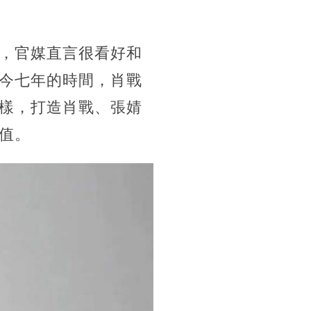
，官媒直言很看好和
今七年的時間，肖戰
樣，打造肖戰、張婧
值。