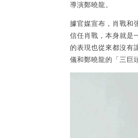
導演鄭曉龍。
據官媒宣布，肖戰和
信任肖戰，本身就是
的表現也從來都沒有
儀和鄭曉龍的「三巨