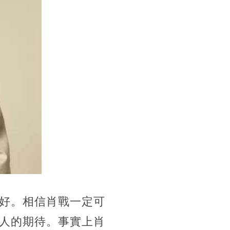
好。相信肖戰一定可
人的期待。事實上肖