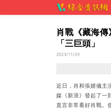
肖戰《藏海傳
「三巨頭」
2023/11/29
近日，肖和張婧儀主
媒《新浪》發起了一
直言非常看好肖戰。