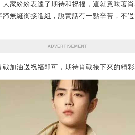
，大家紛紛表達了期待和祝福，這就意味著肖
停蹄無縫銜接進組，說實話有一點辛苦，不過
ADVERTISEMENT
肖戰加油送祝福即可，期待肖戰接下來的精彩