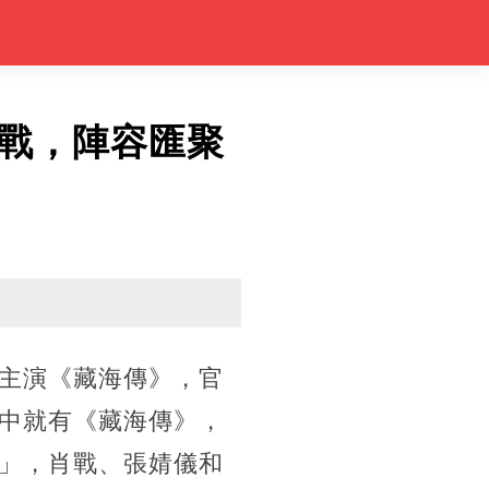
戰，陣容匯聚
主演《藏海傳》，官
中就有《藏海傳》，
」，肖戰、張婧儀和