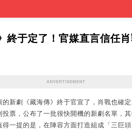
》終于定了！官媒直言信任肖
ADVERTISEMENT
演的新劇《藏海傳》終于官宣了，肖戰也確定
則投票，公布了一批很快開機的新劇名單，其
值得一提的是，在陣容方面打造組成「三巨頭