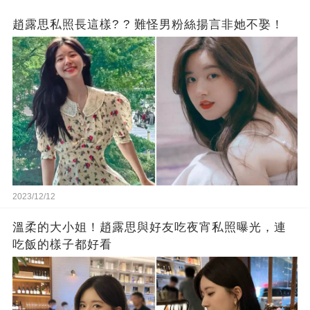
趙露思私照長這樣? ? 難怪男粉絲揚言非她不娶！
2023/12/12
溫柔的大小姐！趙露思與好友吃夜宵私照曝光，連
吃飯的樣子都好看