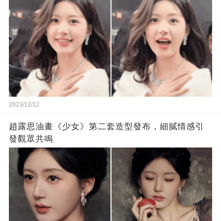
2023/12/12
趙露思油畫《少女》第二套造型發布，細膩情感引
發觀眾共鳴