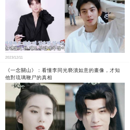
2023/12/11
《一念關山》：看懂李同光褻瀆如意的畫像，才知
他對琉璃鞭尸的真相