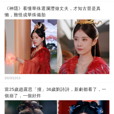
《神隱》看懂華殊選瀾灃做丈夫，才知古晉是真
懶，難怪成華殊備胎
2023/12/13
當25歲趙露思「撞」36歲劉詩詩，新劇都看了，一
個崩了，一個好炸