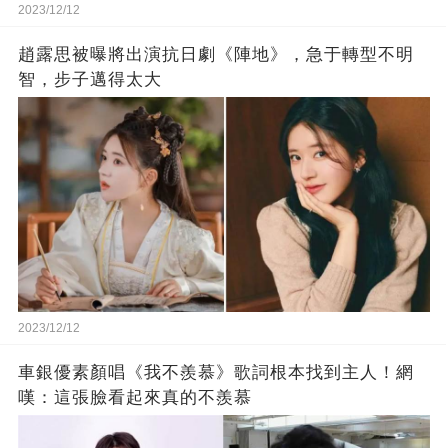
2023/12/12
趙露思被曝將出演抗日劇《陣地》，急于轉型不明
智，步子邁得太大
2023/12/12
車銀優素顏唱《我不羨慕》歌詞根本找到主人！網
嘆：這張臉看起來真的不羨慕