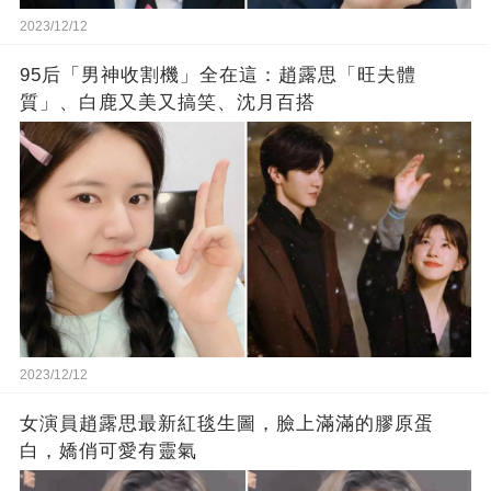
2023/12/12
95后「男神收割機」全在這：趙露思「旺夫體
質」、白鹿又美又搞笑、沈月百搭
2023/12/12
女演員趙露思最新紅毯生圖，臉上滿滿的膠原蛋
白，嬌俏可愛有靈氣