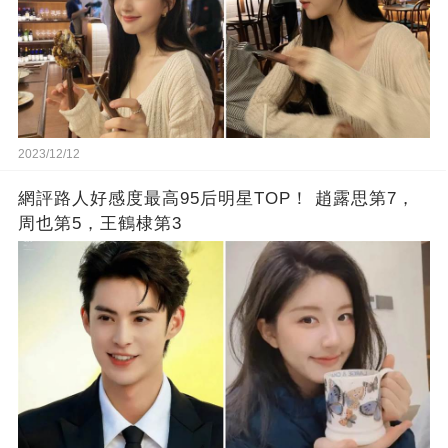
2023/12/12
網評路人好感度最高95后明星TOP！ 趙露思第7，
周也第5，王鶴棣第3