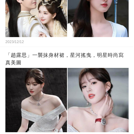
2023/12/12
「趙露思」一襲抹身材裙，星河搖曳，明星時尚寫
真美圖