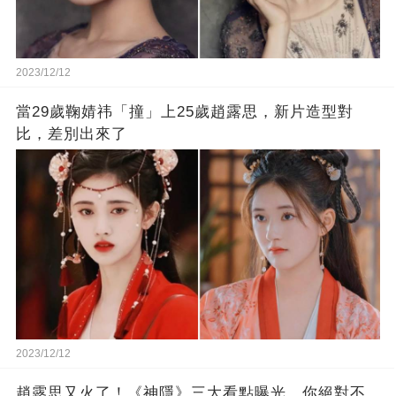
2023/12/12
當29歲鞠婧祎「撞」上25歲趙露思，新片造型對
比，差別出來了
2023/12/12
趙露思又火了！《神隱》三大看點曝光，你絕對不