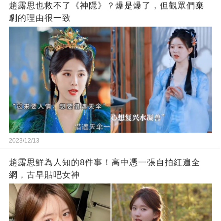
趙露思也救不了《神隱》？爆是爆了，但觀眾們棄
劇的理由很一致
2023/12/13
趙露思鮮為人知的8件事！高中憑一張自拍紅遍全
網，古早貼吧女神