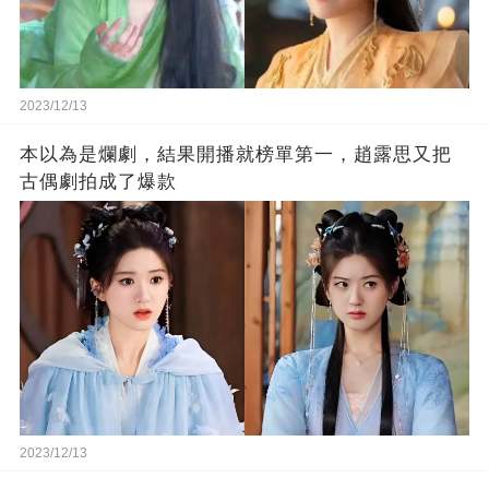
2023/12/13
本以為是爛劇，結果開播就榜單第一，趙露思又把
古偶劇拍成了爆款
2023/12/13