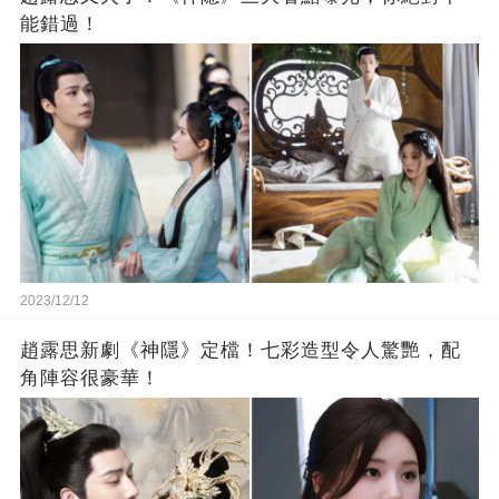
能錯過！
2023/12/12
趙露思新劇《神隱》定檔！七彩造型令人驚艷，配
角陣容很豪華！