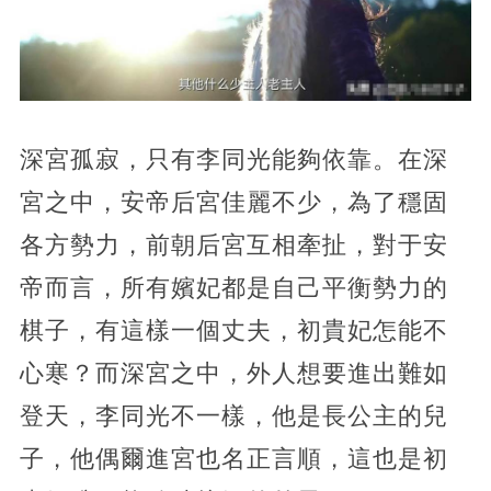
深宮孤寂，只有李同光能夠依靠。在深
宮之中，安帝后宮佳麗不少，為了穩固
各方勢力，前朝后宮互相牽扯，對于安
帝而言，所有嬪妃都是自己平衡勢力的
棋子，有這樣一個丈夫，初貴妃怎能不
心寒？而深宮之中，外人想要進出難如
登天，李同光不一樣，他是長公主的兒
子，他偶爾進宮也名正言順，這也是初