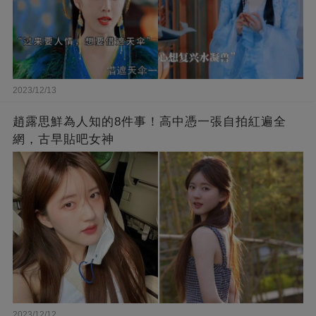
2023/12/13
趙露思鮮為人知的8件事！高中憑一張自拍紅遍全
網，古早貼吧女神
2023/12/12