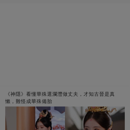
《神隱》看懂華殊選瀾灃做丈夫，才知古晉是真
懶，難怪成華殊備胎