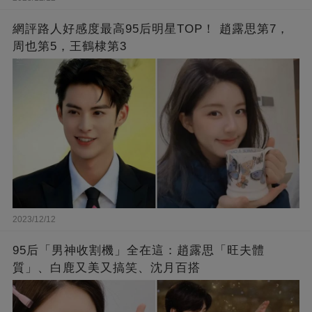
網評路人好感度最高95后明星TOP！ 趙露思第7，
周也第5，王鶴棣第3
2023/12/12
95后「男神收割機」全在這：趙露思「旺夫體
質」、白鹿又美又搞笑、沈月百搭