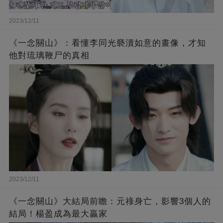
2023/12/11
《一念關山》：看懂李同光褻瀆如意的畫像，才知
他對琉璃鞭尸的真相
2023/12/11
《一念關山》大結局前瞻：元祿身亡，影響3個人的
結局！楊盈成為最大贏家