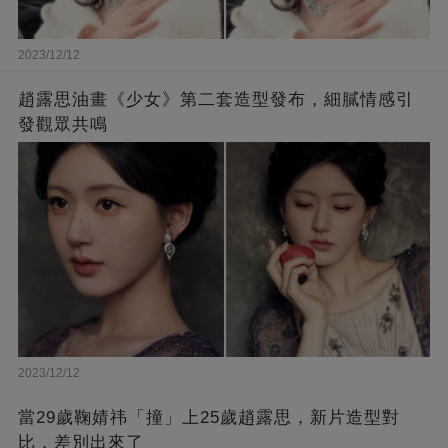
2023/12/12
趙露思油畫《少女》第二套造型發布，細膩情感引
發觀眾共鳴
2023/12/12
當29歲鞠婧祎「撞」上25歲趙露思，新片造型對
比，差別出來了