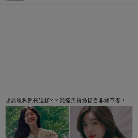
趙露思私照長這樣? ? 難怪男粉絲揚言非她不娶！