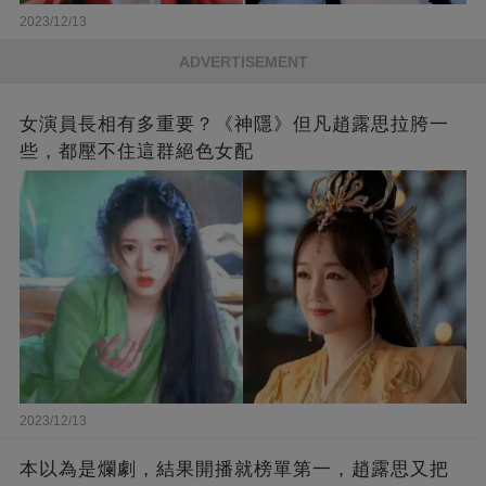
2023/12/13
ADVERTISEMENT
女演員長相有多重要？《神隱》但凡趙露思拉胯一
些，都壓不住這群絕色女配
2023/12/13
本以為是爛劇，結果開播就榜單第一，趙露思又把