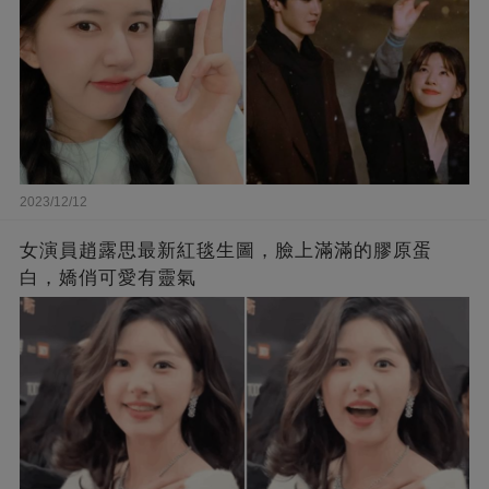
2023/12/12
女演員趙露思最新紅毯生圖，臉上滿滿的膠原蛋
白，嬌俏可愛有靈氣