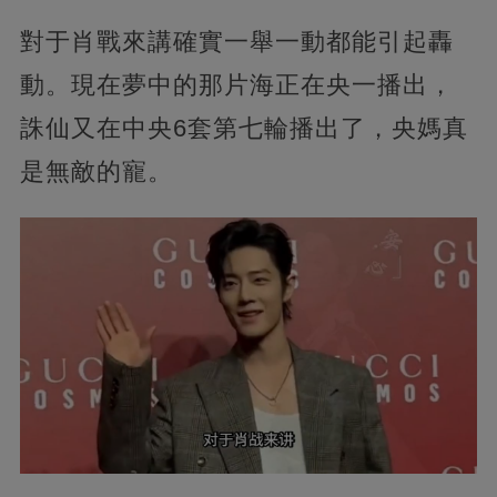
對于肖戰來講確實一舉一動都能引起轟
動。現在夢中的那片海正在央一播出，
誅仙又在中央6套第七輪播出了，央媽真
是無敵的寵。