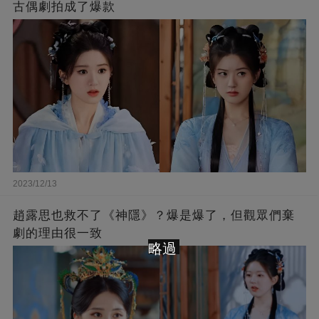
古偶劇拍成了爆款
2023/12/13
趙露思也救不了《神隱》？爆是爆了，但觀眾們棄
劇的理由很一致
略過