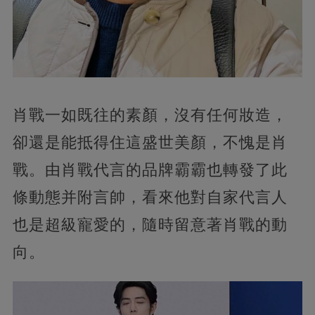
肖戰一如既往的素顏，沒有任何妝造，
卻還是能抵得住這盛世美顏，不愧是肖
戰。由肖戰代言的品牌霸霸也轉發了此
條動態并附言帥，看來他對自家代言人
也是超級寵愛的，隨時留意著肖戰的動
向。