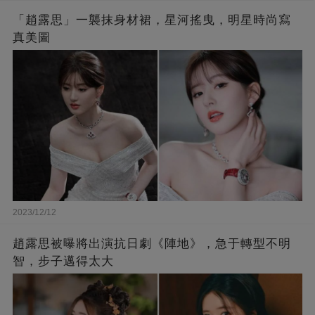
「趙露思」一襲抹身材裙，星河搖曳，明星時尚寫
真美圖
2023/12/12
趙露思被曝將出演抗日劇《陣地》，急于轉型不明
智，步子邁得太大