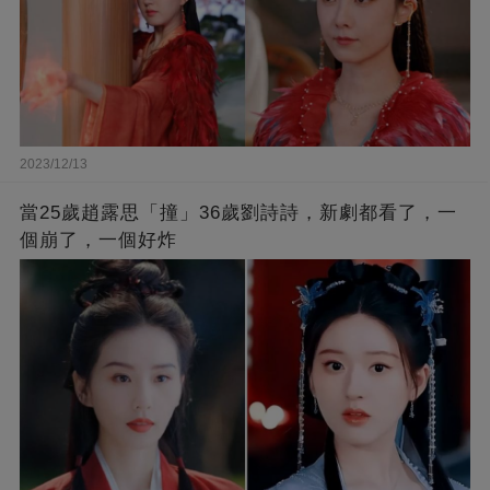
2023/12/13
當25歲趙露思「撞」36歲劉詩詩，新劇都看了，一
個崩了，一個好炸