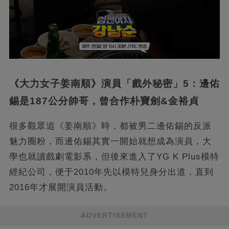
《大力女子姜南順》演員「戲外秘密」5：邊佑
錫是187公分帥哥，曾合作朴寶劍&金裕貞
很多觀眾追《姜南順》時，都被男二邊佑錫的反派
魅力圈粉，而邊佑錫其實一開始就想成為演員，大
學也就讀戲劇電影系，但後來進入了YG K Plus模特
經紀公司，便于2010年先以模特兒身分出道，直到
2016年才展開演員活動。
ADVERTISEMENT