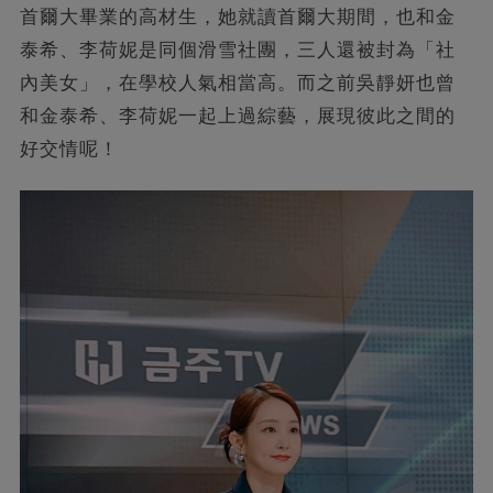
首爾大畢業的高材生，她就讀首爾大期間，也和金
泰希、李荷妮是同個滑雪社團，三人還被封為「社
內美女」，在學校人氣相當高。而之前吳靜妍也曾
和金泰希、李荷妮一起上過綜藝，展現彼此之間的
好交情呢！