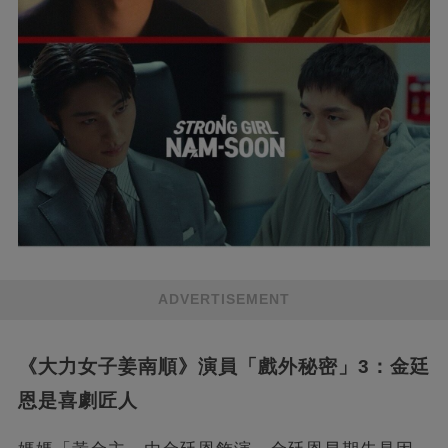
ADVERTISEMENT
《大力女子姜南順》演員「戲外秘密」3：金廷
恩是喜劇匠人