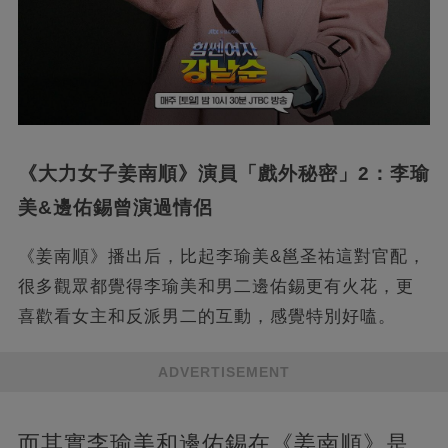
《大力女子姜南順》演員「戲外秘密」2：李瑜
美&邊佑錫曾演過情侶
《姜南順》播出后，比起李瑜美&邕圣祐這對官配，
很多觀眾都覺得李瑜美和男二邊佑錫更有火花，更
喜歡看女主和反派男二的互動，感覺特別好嗑。
ADVERTISEMENT
而其實李瑜美和邊佑錫在《姜南順》是