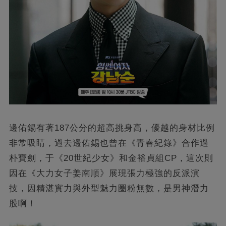
邊佑錫有著187公分的超高挑身高，優越的身材比例
非常吸睛，過去邊佑錫也曾在《青春紀錄》合作過
朴寶劍，于《20世紀少女》和金裕貞組CP，這次則
因在《大力女子姜南順》展現張力極強的反派演
技，因精湛實力與外型魅力圈粉無數，是男神潛力
股啊！