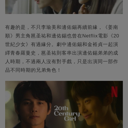
有趣的是，不只李瑜美和邊佑錫再續前緣，《姜南
順》男主角邕圣祐和邊佑錫也曾在Netflix電影《20
世紀少女》有過緣分。劇中邊佑錫和金裕貞一起演
繹青春羅曼史，邕圣祐則客串出演邊佑錫弟弟的成
人時期，不過兩人沒有對手戲，只是出演同一部作
品不同時期的兄弟角色！