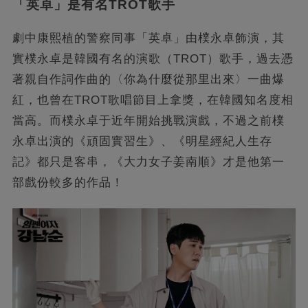
「英卓」是有名TROT歌手
劇中康熙植的警察同事「英卓」由樸永卓飾演，其
實樸永卓是韓國有名的演歌（TROT）歌手，過去憑
著親自作詞作曲的〈你為什麼從那里出來〉一曲爆
紅，也曾在TROT歌唱節目上拿獎，在韓國知名度相
當高。而樸永卓于近年開始挑戰演戲，不過之前樸
永卓出演的《頑固實習生》、《明星經紀人生存
記》都只是客串，《大力女子姜南順》才是他第一
部戲份較多的作品！