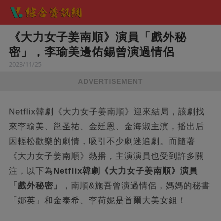
《大力女子姜南順》演員「戲外秘
密」，李瑜美邊佑錫曾演過情侶
2023/11/25
ADVERTISEMENT
Netflix韓劇《大力女子姜南順》迎來結局，該劇找
來李瑜美、邕圣祐、金廷恩、金海淑主演，播出后
因輕松歡樂的劇情，吸引不少劇迷追劇。而隨著
《大力女子姜南順》熱播，主演演員也受到許多關
注，以下為
Netflix韓劇《大力女子姜南順》演員
「戲外秘密」
，南順&施吾曾演過情侶，媽媽的秘書
「娜英」和金泰希、李荷妮是首爾大美女組！