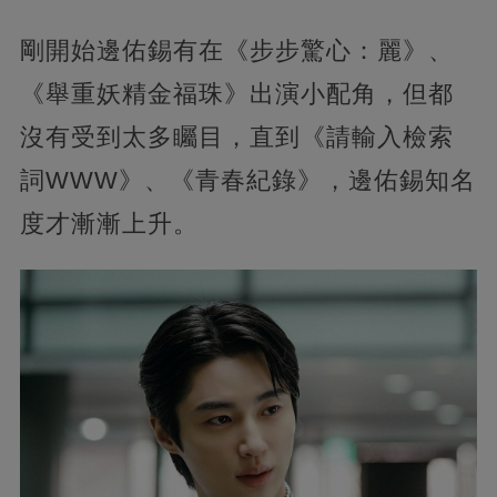
剛開始邊佑錫有在《步步驚心：麗》、
《舉重妖精金福珠》出演小配角，但都
沒有受到太多矚目，直到《請輸入檢索
詞WWW》、《青春紀錄》，邊佑錫知名
度才漸漸上升。