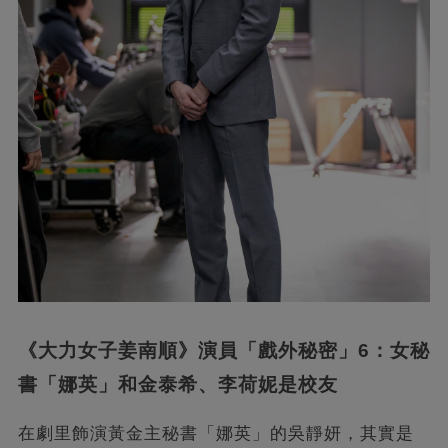
《大力女子姜南順》演員「戲外秘密」6：女秘
書「娜英」和金泰希、李荷妮是校友
在劇里飾演黃金主秘書「娜英」的吳靜妍，其實是