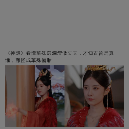
《神隱》看懂華殊選瀾灃做丈夫，才知古晉是真
懶，難怪成華殊備胎