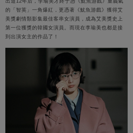
出道12年后，李瑜美才終于憑《魷魚游戲》重義氣
的「智英」一角爆紅，更憑著《魷魚游戲》獲得艾
美獎劇情類影集最佳客串女演員，成為艾美獎史上
第一位獲獎的韓國女演員。而現在李瑜美也都是接
到出演女主的作品了！