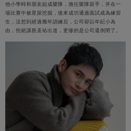
他小學時和朋友組成樂隊，擔任樂隊鼓手，并在一
場比賽中被星探挖掘，後來成功通過面試成為練習
生，沒想到經過幾年訓練后，公司卻以年紀小為
由，拒絕讓邕圣祐出道，更慘的是公司還倒閉了。