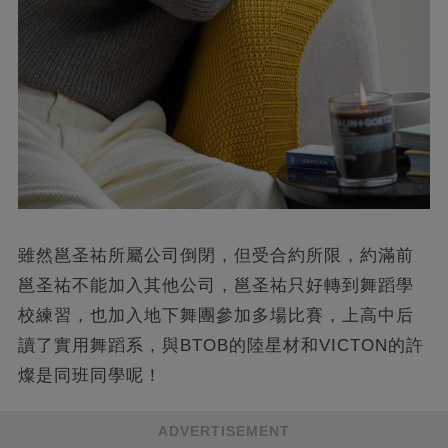
雖然邕圣祐所屬公司倒閉，但受合約所限，約滿前
邕圣祐不能加入其他公司，邕圣祐只好轉到舞蹈學
校練習，也加入地下舞團參加多場比賽，上高中后
讀了實用舞蹈系，與BTOB的陸星材和VICTON的許
燦是同班同學呢！
ADVERTISEMENT