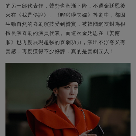
的另一部代表作，聲勢也漸漸下降，不過金廷恩後
來在《我是傳說》、《嗚啦啦夫婦》等劇中，都因
生動自然的喜劇演技受到贊賞，被韓國網友封為很
擅長演喜劇的演員代表。而這次金廷恩在《姜南
順》也再度展現超強的喜劇功力，演出不浮夸又有
喜感，再度獲得不少好評，真的是喜劇匠人！