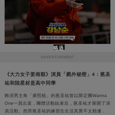
略過
ADVERTISEMENT
《大力女子姜南順》演員「戲外秘密」4：邕圣
祐和陸星材是高中同學
飾演男主角「康熙植」的邕圣祐曾以限定團Wanna
One一員出道，團體活動結束后，邕圣祐才展開了演
員活動。然而邕圣祐的練習生生活其實不太順遂，