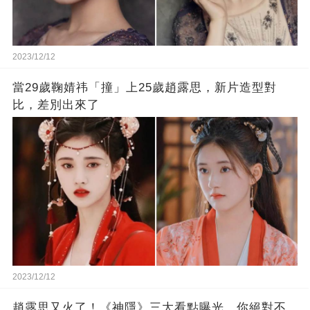
2023/12/12
當29歲鞠婧祎「撞」上25歲趙露思，新片造型對
比，差別出來了
2023/12/12
趙露思又火了！《神隱》三大看點曝光，你絕對不