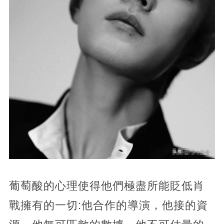
葡萄酸的心理使得他們極盡所能貶低肖
戰擁有的一切:他合作的導演，他接的資