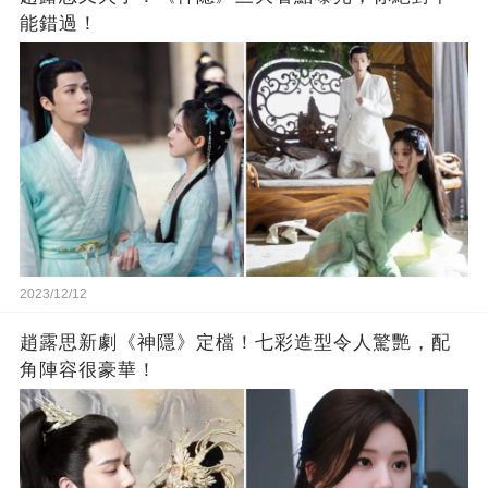
能錯過！
2023/12/12
趙露思新劇《神隱》定檔！七彩造型令人驚艷，配
角陣容很豪華！