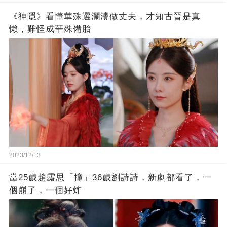
《神隱》看懂華殊選瀾灃做丈夫，才知古晉是真
懶，難怪成華殊備胎
2023/12/13
當25歲趙露思「撞」36歲劉詩詩，新劇都看了，一
個崩了，一個好炸