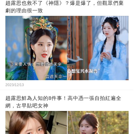
趙露思也救不了《神隱》？爆是爆了，但觀眾們棄
劇的理由很一致
2023/12/13
趙露思鮮為人知的8件事！高中憑一張自拍紅遍全
網，古早貼吧女神