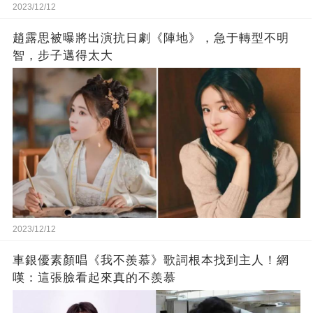
2023/12/12
趙露思被曝將出演抗日劇《陣地》，急于轉型不明
智，步子邁得太大
2023/12/12
車銀優素顏唱《我不羨慕》歌詞根本找到主人！網
嘆：這張臉看起來真的不羨慕