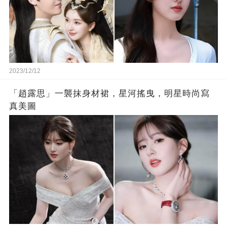
2023/12/12
「趙露思」一襲抹身材裙，星河搖曳，明星時尚寫
真美圖