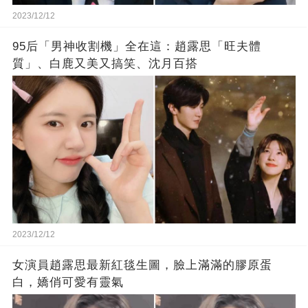
2023/12/12
95后「男神收割機」全在這：趙露思「旺夫體
質」、白鹿又美又搞笑、沈月百搭
2023/12/12
女演員趙露思最新紅毯生圖，臉上滿滿的膠原蛋
白，嬌俏可愛有靈氣