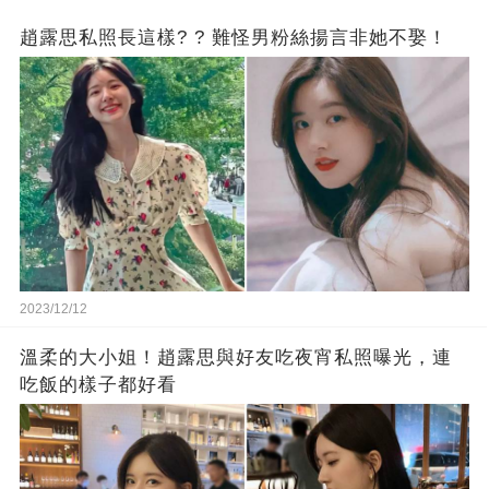
趙露思私照長這樣? ? 難怪男粉絲揚言非她不娶！
2023/12/12
溫柔的大小姐！趙露思與好友吃夜宵私照曝光，連
吃飯的樣子都好看