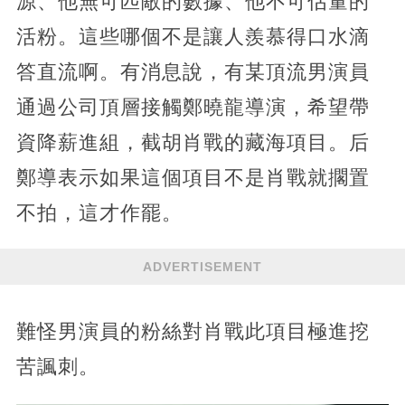
源、他無可匹敵的數據、他不可估量的
活粉。這些哪個不是讓人羨慕得口水滴
答直流啊。有消息說，有某頂流男演員
通過公司頂層接觸鄭曉龍導演，希望帶
資降薪進組，截胡肖戰的藏海項目。后
鄭導表示如果這個項目不是肖戰就擱置
不拍，這才作罷。
ADVERTISEMENT
難怪男演員的粉絲對肖戰此項目極進挖
苦諷刺。