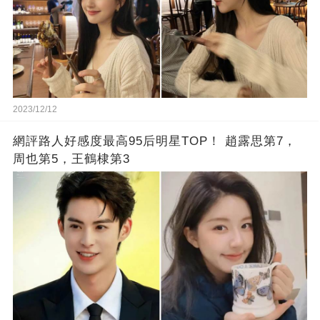
2023/12/12
網評路人好感度最高95后明星TOP！ 趙露思第7，
周也第5，王鶴棣第3