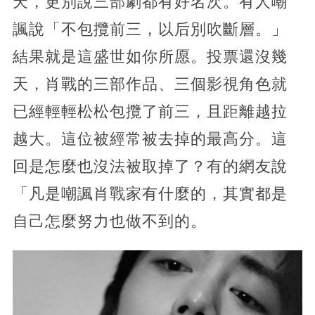
天，更別說三部劇都有好名次。有人嘲
諷說「不包攬前三，以后別吹斷層。」
結果就是這盛世如你所愿。投票還沒幾
天，肖戰的三部作品、三個影視角色就
已經輕輕松松包攬了前三，且距離越拉
越大。這位被經常被去掉的最高分。這
回是怎麼也沒法被取掉了？有的網友說
「凡是嘲諷肖戰家有什麼的，其實都是
自己怎麼努力也做不到的。