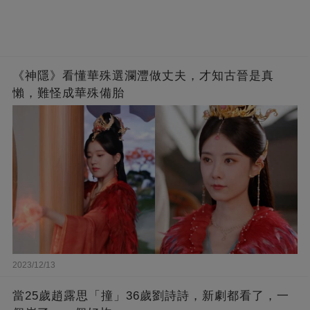
《神隱》看懂華殊選瀾灃做丈夫，才知古晉是真
懶，難怪成華殊備胎
2023/12/13
當25歲趙露思「撞」36歲劉詩詩，新劇都看了，一