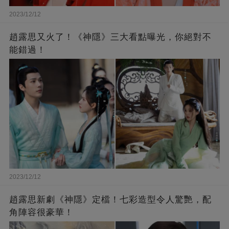
2023/12/12
趙露思又火了！《神隱》三大看點曝光，你絕對不
能錯過！
2023/12/12
趙露思新劇《神隱》定檔！七彩造型令人驚艷，配
角陣容很豪華！