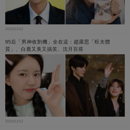
2023/12/12
95后「男神收割機」全在這：趙露思「旺夫體
質」、白鹿又美又搞笑、沈月百搭
2023/12/12