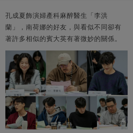
孔成夏飾演婦產科麻醉醫生「李洪
蘭」，南荷娜的好友，與看似不同卻有
著許多相似的賓大英有著微妙的關係。