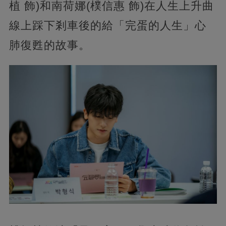
植 飾)和南荷娜(樸信惠 飾)在人生上升曲
線上踩下剎車後的給「完蛋的人生」心
肺復甦的故事。