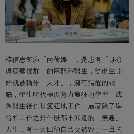
樸信惠飾演「南荷娜」，是患有「身心
俱疲癥候群」的麻醉科醫生，從出生開
始就被稱作「天才」，擁有清醒的頭
腦，學生時代極度努力瘋狂地學習，成
為醫生後也是瘋狂地工作。過著除了學
習和工作之外什麼都不知道的「無趣」
人生，有一天回顧自己突然毀于一旦的