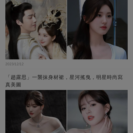
2023/12/12
「趙露思」一襲抹身材裙，星河搖曳，明星時尚寫
真美圖