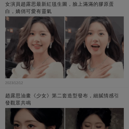
女演員趙露思最新紅毯生圖，臉上滿滿的膠原蛋
白，嬌俏可愛有靈氣
2023/12/12
趙露思油畫《少女》第二套造型發布，細膩情感引
發觀眾共鳴