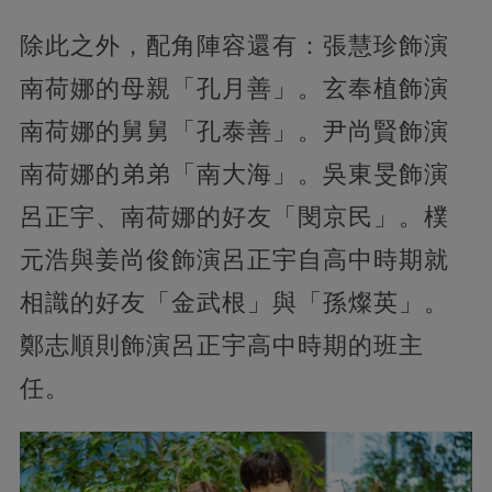
除此之外，配角陣容還有：張慧珍飾演
南荷娜的母親「孔月善」。玄奉植飾演
南荷娜的舅舅「孔泰善」。尹尚賢飾演
南荷娜的弟弟「南大海」。吳東旻飾演
呂正宇、南荷娜的好友「閔京民」。樸
元浩與姜尚俊飾演呂正宇自高中時期就
相識的好友「金武根」與「孫燦英」。
鄭志順則飾演呂正宇高中時期的班主
任。