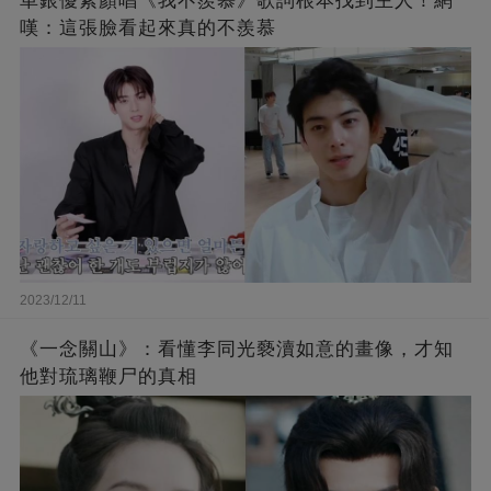
車銀優素顏唱《我不羨慕》歌詞根本找到主人！網
嘆：這張臉看起來真的不羨慕
2023/12/11
《一念關山》：看懂李同光褻瀆如意的畫像，才知
他對琉璃鞭尸的真相