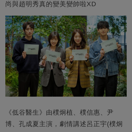
尚與趙明秀真的變美變帥啦XD
《低谷醫生》由樸炯植、樸信惠、尹
博、孔成夏主演，劇情講述呂正宇(樸炯