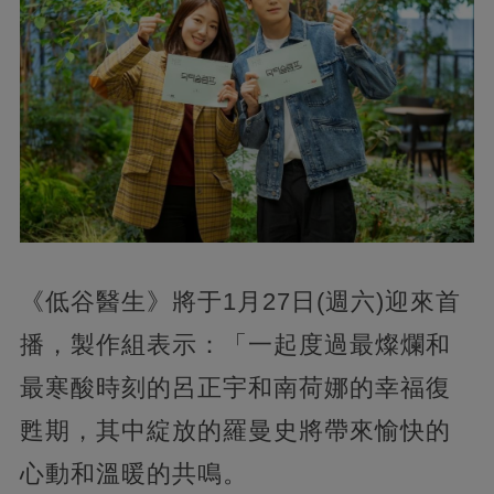
《低谷醫生》將于1月27日(週六)迎來首
播，製作組表示：「一起度過最燦爛和
最寒酸時刻的呂正宇和南荷娜的幸福復
甦期，其中綻放的羅曼史將帶來愉快的
心動和溫暖的共鳴。