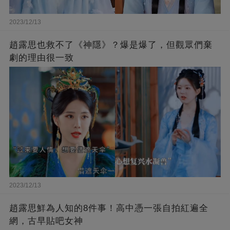
2023/12/13
趙露思也救不了《神隱》？爆是爆了，但觀眾們棄
劇的理由很一致
2023/12/13
趙露思鮮為人知的8件事！高中憑一張自拍紅遍全
網，古早貼吧女神