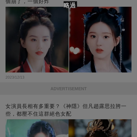
個崩了，一個好炸
略過
2023/12/13
ADVERTISEMENT
女演員長相有多重要？《神隱》但凡趙露思拉胯一
些，都壓不住這群絕色女配