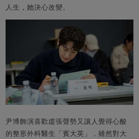
人生，她決心改變。
尹博飾演喜歡虛張聲勢又讓人覺得心酸
的整形外科醫生「賓大英」，雖然對大