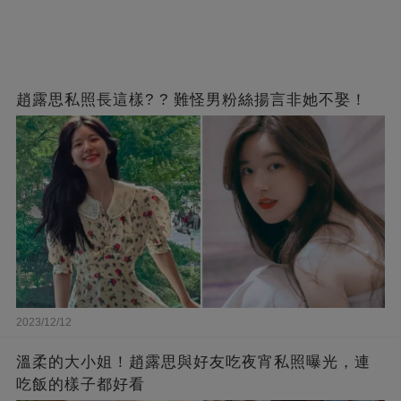
趙露思私照長這樣? ? 難怪男粉絲揚言非她不娶！
2023/12/12
溫柔的大小姐！趙露思與好友吃夜宵私照曝光，連
吃飯的樣子都好看