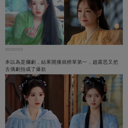
2023/12/13
本以為是爛劇，結果開播就榜單第一，趙露思又把
古偶劇拍成了爆款