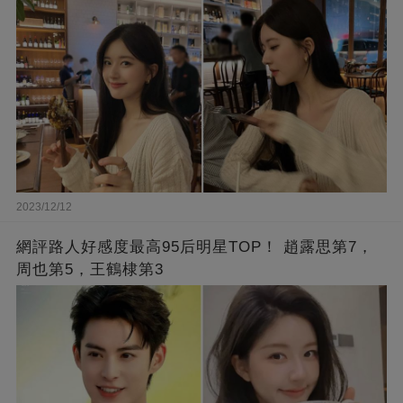
2023/12/12
網評路人好感度最高95后明星TOP！ 趙露思第7，
周也第5，王鶴棣第3