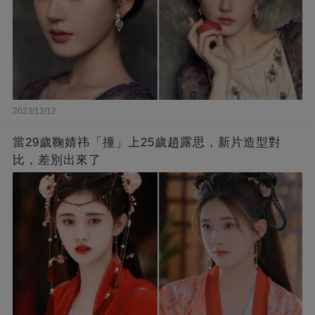
2023/12/12
當29歲鞠婧祎「撞」上25歲趙露思，新片造型對
比，差別出來了