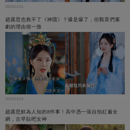
2023/12/13
趙露思也救不了《神隱》？爆是爆了，但觀眾們棄
劇的理由很一致
2023/12/13
趙露思鮮為人知的8件事！高中憑一張自拍紅遍全
網，古早貼吧女神