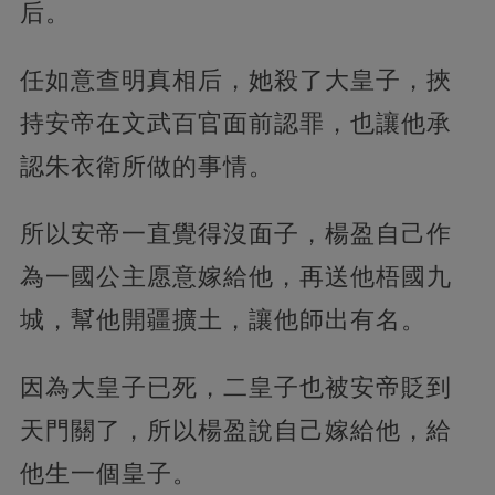
后。
任如意查明真相后，她殺了大皇子，挾
持安帝在文武百官面前認罪，也讓他承
認朱衣衛所做的事情。
所以安帝一直覺得沒面子，楊盈自己作
為一國公主愿意嫁給他，再送他梧國九
城，幫他開疆擴土，讓他師出有名。
因為大皇子已死，二皇子也被安帝貶到
天門關了，所以楊盈說自己嫁給他，給
他生一個皇子。