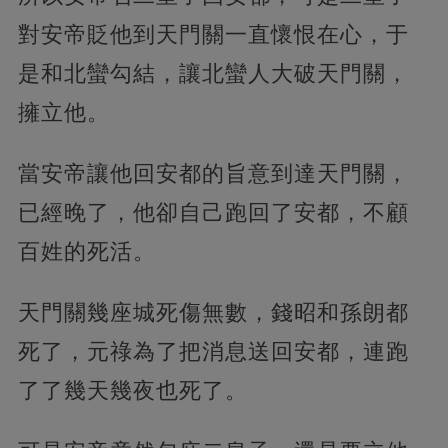
對安帝貶他到天門關一直懷恨在心，于
是和北蠻勾結，讓北蠻人大破天門關，
擁立他。
當安帝讓他回安都的旨意到達天門關，
已經晚了，他卻自己跑回了安都，不顧
百姓的死活。
天門關幾座城死傷無數，錢昭和孫朗都
死了，元祿為了把消息送回安都，連跑
了了幾天幾夜也死了。