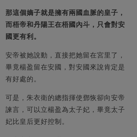
那這個嫡子就是擁有兩國血脈的皇子，
而梧帝和丹陽王在梧國內斗，只會對安
國更有利。
安帝被她說動，直接把她留在宮里了，
畢竟楊盈留在安國，對安國來說肯定是
有好處的。
可是，朱衣衛的總指揮使鄧恢卻向安帝
諫言，可以立楊盈為太子妃，畢竟太子
妃比皇后更好控制。