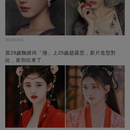
2023/12/12
當29歲鞠婧祎「撞」上25歲趙露思，新片造型對
比，差別出來了