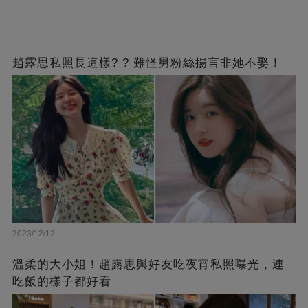
趙露思私照長這樣? ? 難怪男粉絲揚言非她不娶！
2023/12/12
溫柔的大小姐！趙露思與好友吃夜宵私照曝光，連
吃飯的樣子都好看