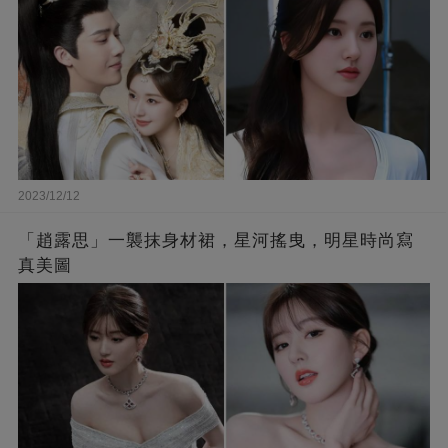
2023/12/12
「趙露思」一襲抹身材裙，星河搖曳，明星時尚寫
真美圖