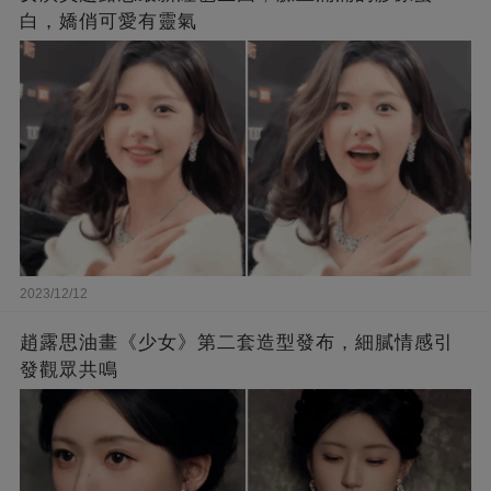
白，嬌俏可愛有靈氣
2023/12/12
趙露思油畫《少女》第二套造型發布，細膩情感引
發觀眾共鳴