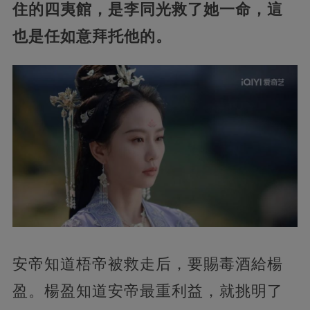
住的四夷館，是李同光救了她一命，這
也是任如意拜托他的。
安帝知道梧帝被救走后，要賜毒酒給楊
盈。楊盈知道安帝最重利益，就挑明了