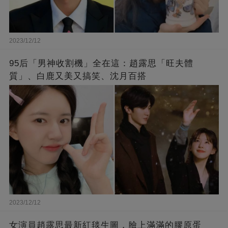
2023/12/12
95后「男神收割機」全在這：趙露思「旺夫體
質」、白鹿又美又搞笑、沈月百搭
2023/12/12
女演員趙露思最新紅毯生圖，臉上滿滿的膠原蛋