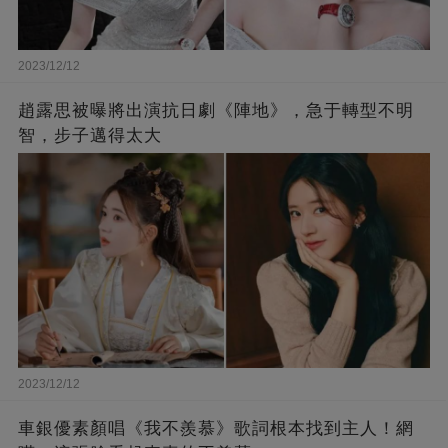
2023/12/12
趙露思被曝將出演抗日劇《陣地》，急于轉型不明
智，步子邁得太大
2023/12/12
車銀優素顏唱《我不羨慕》歌詞根本找到主人！網