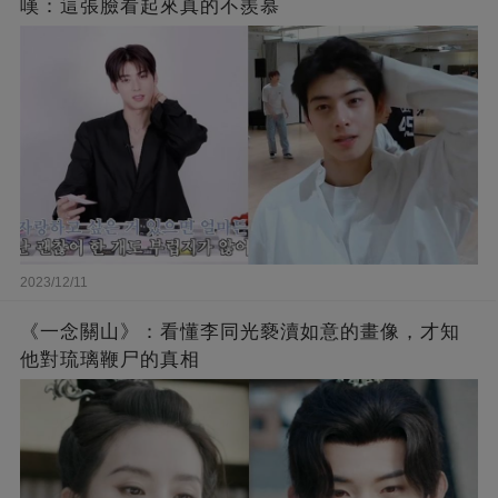
嘆：這張臉看起來真的不羨慕
2023/12/11
《一念關山》：看懂李同光褻瀆如意的畫像，才知
他對琉璃鞭尸的真相