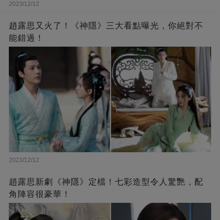
2023/12/12
趙露思又火了！《神隱》三大看點曝光，你絕對不
能錯過！
2023/12/12
趙露思新劇《神隱》定檔！七彩造型令人驚艷，配
角陣容很豪華！