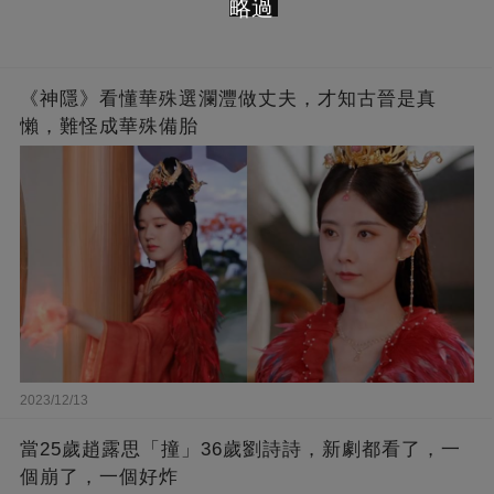
略過
《神隱》看懂華殊選瀾灃做丈夫，才知古晉是真
懶，難怪成華殊備胎
2023/12/13
當25歲趙露思「撞」36歲劉詩詩，新劇都看了，一
個崩了，一個好炸