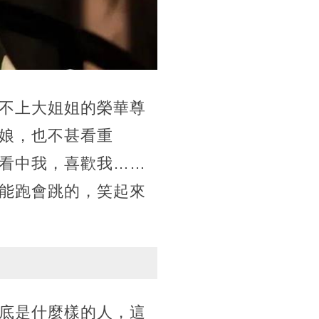
不上大姐姐的榮華尊
娘，也不甚看重
看中我，喜歡我……
能跑會跳的，笑起來
底是什麼樣的人，這