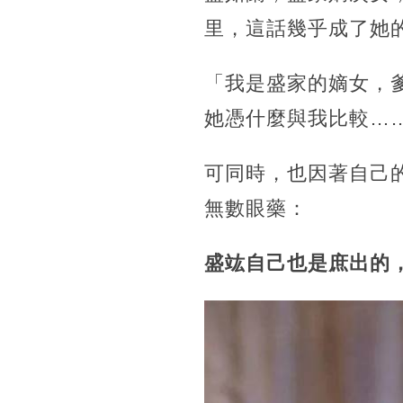
里，這話幾乎成了她
「我是盛家的嫡女，
她憑什麼與我比較…
可同時，也因著自己
無數眼藥：
盛竑自己也是庶出的