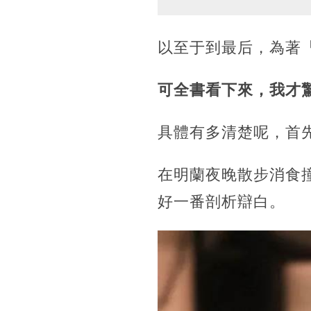
以至于到最后，為著
可全書看下來，我才
具體有多清楚呢，首
在明蘭夜晚散步消食
好一番剖析辯白。