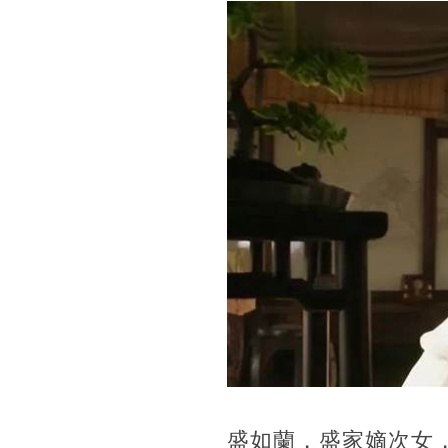
盛如蘭，盛家嫡次女