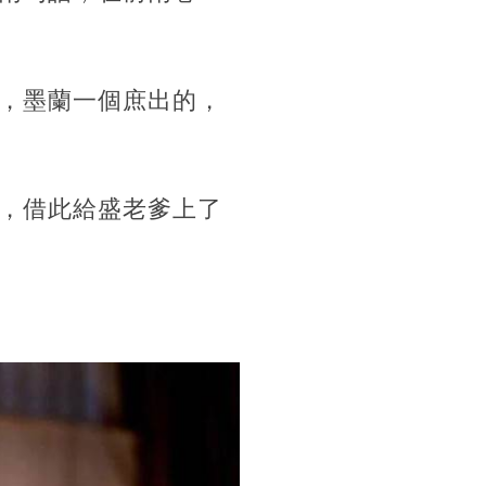
，墨蘭一個庶出的，
，借此給盛老爹上了