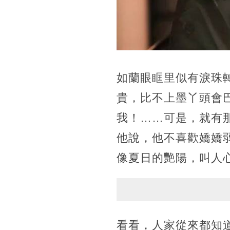
如蘭眼眶里似有淚珠
貴，比不上墨丫頭會
我！……可是，就有
他說，他不喜歡嬌嬌
像夏日的艷陽，叫人
看看，人家從來都知