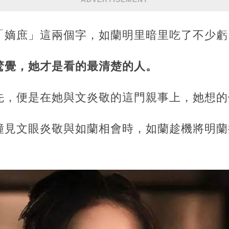
「嫡庶」這兩個字，如蘭明里暗里吃了不少虧
驚覺，她才是看的最清楚的人。
先，便是在她與文炎敬的這門親事上，她想的
撞見文眼炎敬與如蘭相會時，如蘭趁機將明蘭