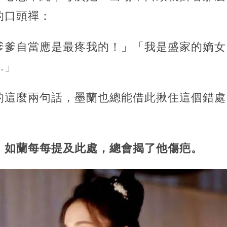
的口頭禪：
爹爹自當應是最疼我的！」「我是盛家的嫡女
…」
的這麼兩句話，墨蘭也總能借此揪住這個錯處
，如蘭每每提及此處，總會揭了他傷疤。