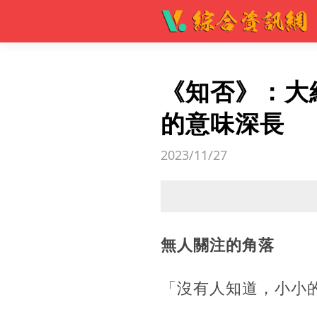
《知否》：大
的意味深長
2023/11/27
無人關注的角落
「沒有人知道，小小