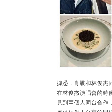
據悉，肖戰和林俊杰
在林俊杰演唱會的時
見到兩個人同台合作