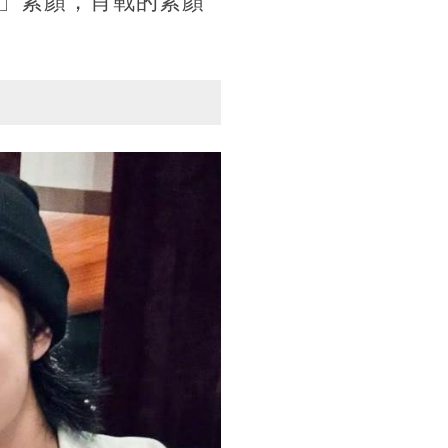
」素顏，肖戰的素顏