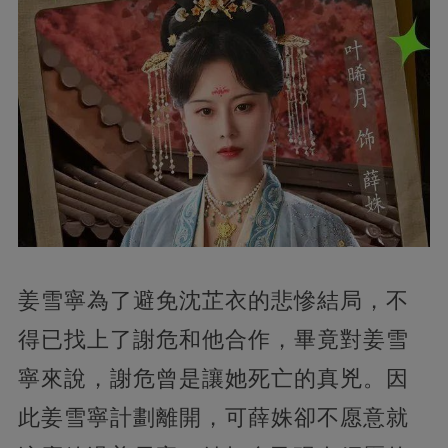
姜雪寧為了避免沈芷衣的悲慘結局，不
得已找上了謝危和他合作，畢竟對姜雪
寧來說，謝危曾是讓她死亡的真兇。因
此姜雪寧計劃離開，可薛姝卻不愿意就