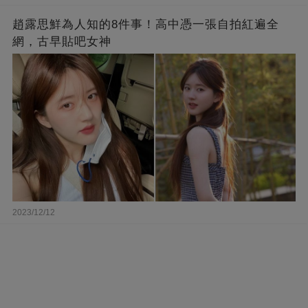
趙露思鮮為人知的8件事！高中憑一張自拍紅遍全
網，古早貼吧女神
2023/12/12