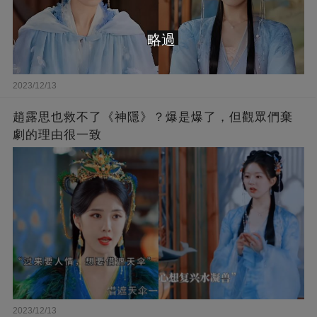
略過
2023/12/13
趙露思也救不了《神隱》？爆是爆了，但觀眾們棄
劇的理由很一致
2023/12/13