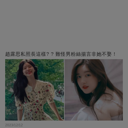
趙露思私照長這樣? ? 難怪男粉絲揚言非她不娶！
2023/12/12