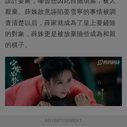
設計姜家，哪曾想因此自掘墳墓，被人
厭棄。薛姝故意誣陷姜雪寧的事情被調
查清楚以后，薛家就成為了皇上要鏟除
的對象，薛姝更是被放棄險些成為和親
的棋子。
ADVERTISEMENT