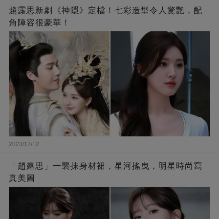
趙露思新劇《神隱》定檔！七彩造型令人驚艷，配
角陣容很豪華！
2023/12/12
「趙露思」一襲抹身材裙，星河搖曳，明星時尚寫
真美圖