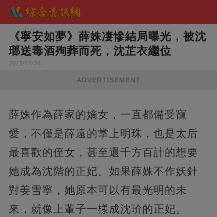
《寧安如夢》薛姝凄慘結局曝光，被沈
瑯送毒酒殉葬而死，沈芷衣繼位
2023/11/24
ADVERTISEMENT
薛姝作為薛家的嫡女，一直都備受寵
愛，不僅是薛遠的掌上明珠，也是太后
最喜歡的侄女，甚至還千方百計的想要
她成為沈階的正妃。如果薛姝不作妖針
對姜雪寧，她原本可以有最光明的未
來，就像上輩子一樣成沈玠的正妃。