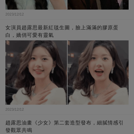
2023/12/12
女演員趙露思最新紅毯生圖，臉上滿滿的膠原蛋
白，嬌俏可愛有靈氣
2023/12/12
趙露思油畫《少女》第二套造型發布，細膩情感引
發觀眾共鳴