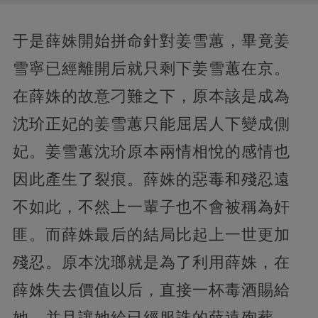
于是薛姝開始拼命針對姜雪蕙，畢竟姜
雪寧已經離開后就只剩下姜雪蕙在京。
在薛姝的故意刁難之下，原本該是成為
沈玠正妃的姜雪蕙只能屈居人下變成側
妃。姜雪蕙沈玠原本兩情相悅的感情也
因此產生了裂痕。薛姝的惡毒和殘忍遠
不如此，不然上一輩子也不會被稱為奸
匪。而薛姝最后的結局比起上一世更加
殘忍。原本沈瑯就是為了利用薛姝，在
薛姝失去價值以后，直接一杯毒酒賜給
她，并且讓她給已經服誅的薛遠殉葬。