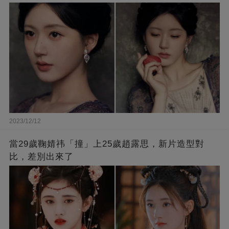
2023/12/12
當29歲鞠婧祎「撞」上25歲趙露思，新片造型對
比，差別出來了