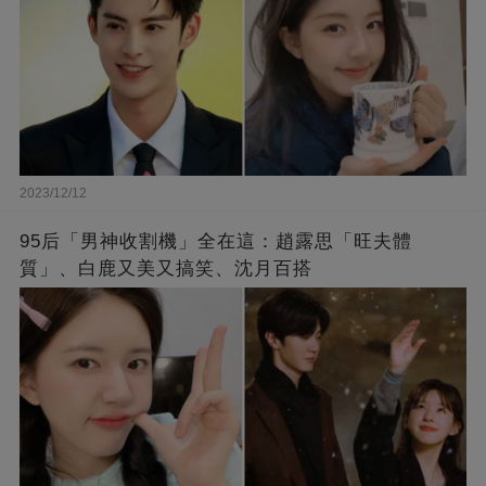
2023/12/12
95后「男神收割機」全在這：趙露思「旺夫體
質」、白鹿又美又搞笑、沈月百搭