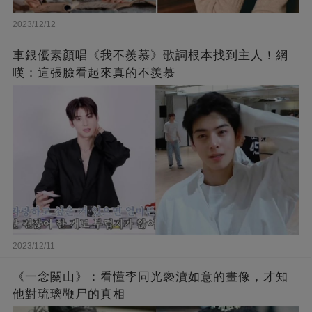
2023/12/12
車銀優素顏唱《我不羨慕》歌詞根本找到主人！網
嘆：這張臉看起來真的不羨慕
2023/12/11
《一念關山》：看懂李同光褻瀆如意的畫像，才知
他對琉璃鞭尸的真相