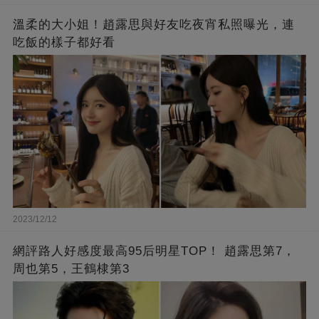
溫柔的大小姐！趙露思與好友吃夜宵私照曝光，連
吃飯的樣子都好看
2023/12/12
網評路人好感度最高95后明星TOP！ 趙露思第7，
周也第5，王鶴棣第3