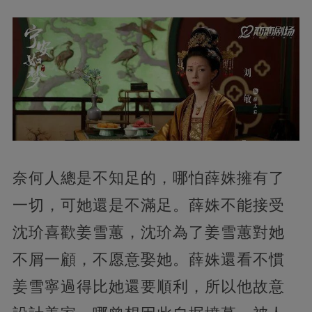
奈何人總是不知足的，哪怕薛姝擁有了
一切，可她還是不滿足。薛姝不能接受
沈玠喜歡姜雪蕙，沈玠為了姜雪蕙對她
不屑一顧，不愿意娶她。薛姝還看不慣
姜雪寧過得比她還要順利，所以他故意