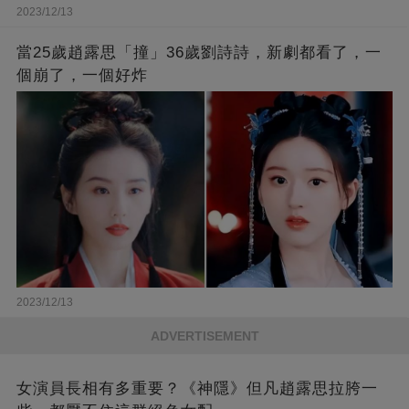
2023/12/13
當25歲趙露思「撞」36歲劉詩詩，新劇都看了，一
個崩了，一個好炸
2023/12/13
ADVERTISEMENT
女演員長相有多重要？《神隱》但凡趙露思拉胯一