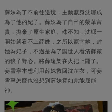
薛姝為了不前往邊境，主動獻身沈瑯成
為了他的妃子。薛姝為了自己的榮華富
貴，拋棄了原生家庭。殊不知，沈瑯一
開始就看不上薛姝，之所以寵幸她，封
她為妃子，不過是為了讓世人看清薛家
的狼子野心。將薛遠架在火把上罷了。
姜雪寧本想利用薛姝救回沈芷衣，可姜
雪寧怎麼也沒想到薛姝竟如此能屈能
神。