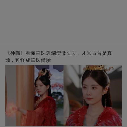
《神隱》看懂華殊選瀾灃做丈夫，才知古晉是真
懶，難怪成華殊備胎