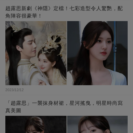
趙露思新劇《神隱》定檔！七彩造型令人驚艷，配
角陣容很豪華！
2023/12/12
「趙露思」一襲抹身材裙，星河搖曳，明星時尚寫
真美圖