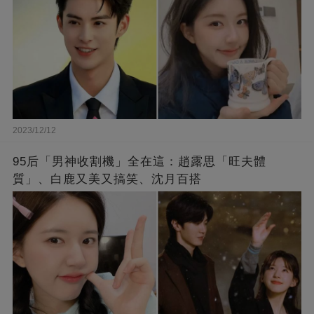
2023/12/12
95后「男神收割機」全在這：趙露思「旺夫體
質」、白鹿又美又搞笑、沈月百搭