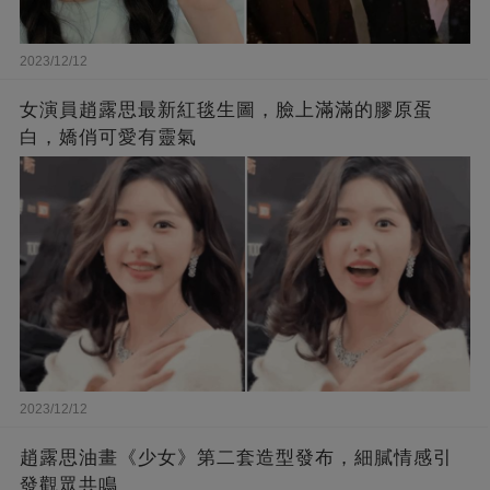
2023/12/12
女演員趙露思最新紅毯生圖，臉上滿滿的膠原蛋
白，嬌俏可愛有靈氣
2023/12/12
趙露思油畫《少女》第二套造型發布，細膩情感引
發觀眾共鳴