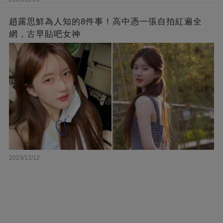
趙露思鮮為人知的8件事！高中憑一張自拍紅遍全
網，古早貼吧女神
2023/12/12