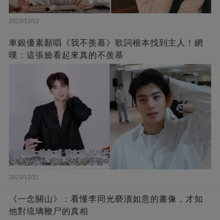
2023/12/12
車銀優素顏唱《我不羨慕》歌詞根本找到主人！網
嘆：這張臉看起來真的不羨慕
2023/12/11
《一念關山》：看懂李同光褻瀆如意的畫像，才知
他對琉璃鞭尸的真相