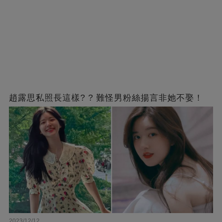
趙露思私照長這樣? ? 難怪男粉絲揚言非她不娶！
2023/12/12