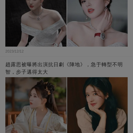
2023/12/12
趙露思被曝將出演抗日劇《陣地》，急于轉型不明
智，步子邁得太大