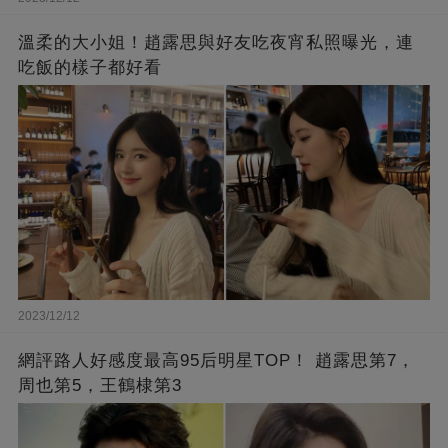
溫柔的大小姐！趙露思與好友吃夜宵私照曝光，連
吃飯的樣子都好看
2023/12/12
網評路人好感度最高95后明星TOP！ 趙露思第7，
周也第5，王鶴棣第3