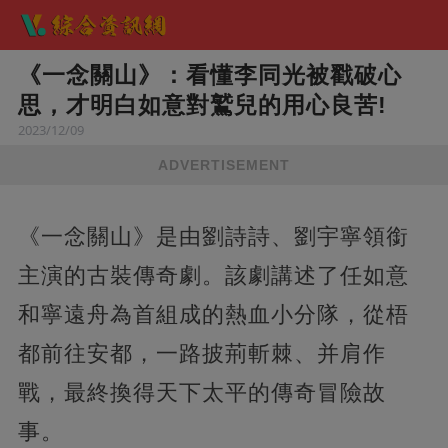
《一念關山》：看懂李同光被戳破心
思，才明白如意對鷲兒的用心良苦!
2023/12/09
ADVERTISEMENT
《一念關山》是由劉詩詩、劉宇寧領銜
主演的古裝傳奇劇。該劇講述了任如意
和寧遠舟為首組成的熱血小分隊，從梧
都前往安都，一路披荊斬棘、并肩作
戰，最終換得天下太平的傳奇冒險故
事。