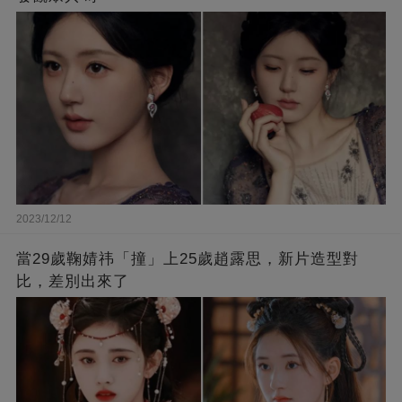
2023/12/12
當29歲鞠婧祎「撞」上25歲趙露思，新片造型對
比，差別出來了