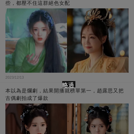
些，都壓不住這群絕色女配
2023/12/13
略過
本以為是爛劇，結果開播就榜單第一，趙露思又把
古偶劇拍成了爆款