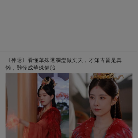
《神隱》看懂華殊選瀾灃做丈夫，才知古晉是真
懶，難怪成華殊備胎