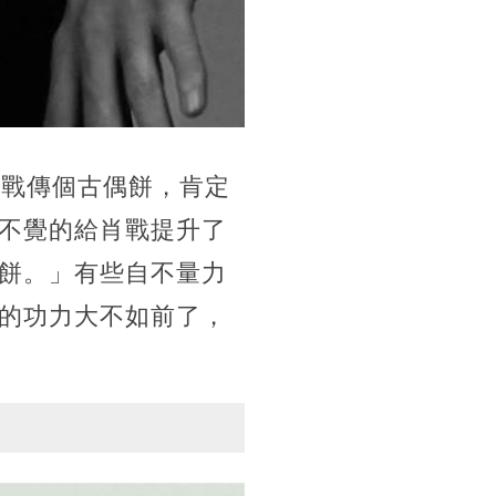
肖戰傳個古偶餅，肯定
不覺的給肖戰提升了
餅。」有些自不量力
的功力大不如前了，