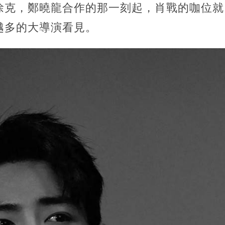
徐克，鄭曉龍合作的那一刻起，肖戰的咖位就
越多的大導演看見。