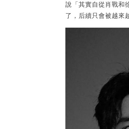
說「其實自從肖戰和
了，后續只會被越來