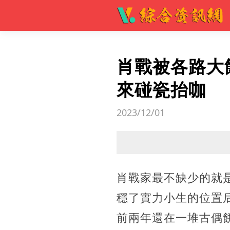
肖戰被各路大
來碰瓷抬咖
2023/12/01
肖戰家最不缺少的就是
穩了實力小生的位置
前兩年還在一堆古偶