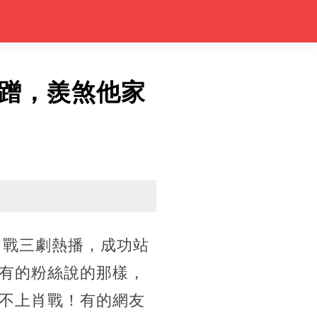
蹭，羨煞他家
肖戰三劇熱播，成功站
有的粉絲說的那樣，
不上肖戰！有的網友