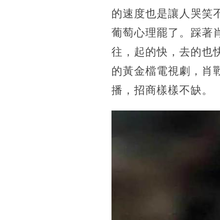
的速度也是讓人哭笑
葡萄心理罷了。踩著
往，起的快，去的也快
的黃金檔電視劇，肖
播，招商樣樣不缺。