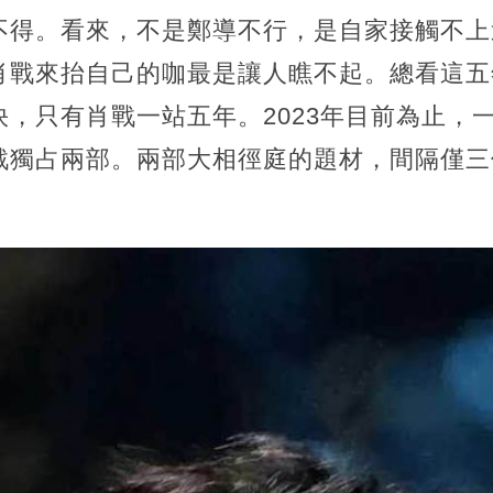
不得。看來，不是鄭導不行，是自家接觸不上
肖戰來抬自己的咖最是讓人瞧不起。總看這五
，只有肖戰一站五年。2023年目前為止，
戰獨占兩部。兩部大相徑庭的題材，間隔僅三