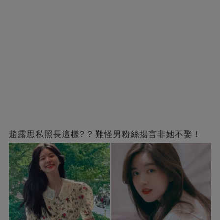
趙露思私照長這樣? ? 難怪男粉絲揚言非她不娶！