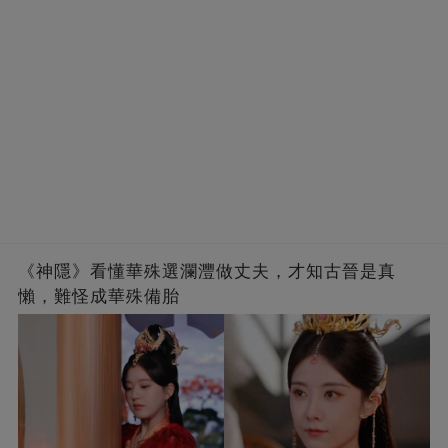
《神隱》看懂華殊選瀾灃做丈夫，才知古晉是真
懶，難怪成華殊備胎