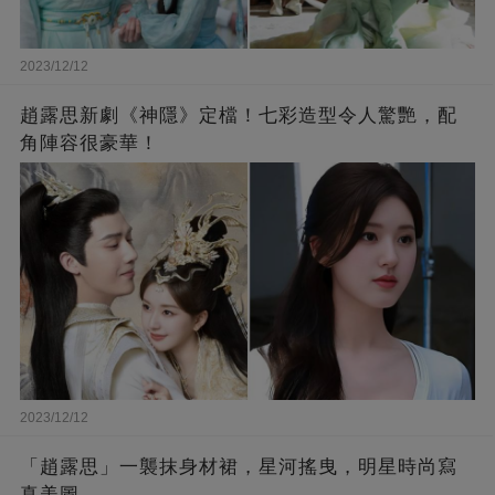
2023/12/12
趙露思新劇《神隱》定檔！七彩造型令人驚艷，配
角陣容很豪華！
2023/12/12
「趙露思」一襲抹身材裙，星河搖曳，明星時尚寫
真美圖