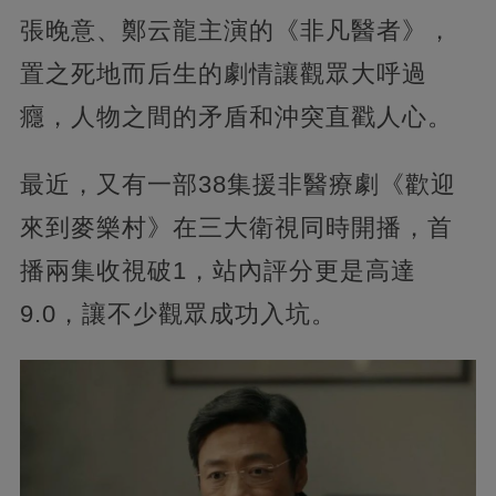
張晚意、鄭云龍主演的《非凡醫者》，
置之死地而后生的劇情讓觀眾大呼過
癮，人物之間的矛盾和沖突直戳人心。
最近，又有一部38集援非醫療劇《歡迎
來到麥樂村》在三大衛視同時開播，首
播兩集收視破1，站內評分更是高達
9.0，讓不少觀眾成功入坑。