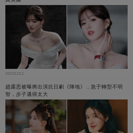
2023/12/12
趙露思被曝將出演抗日劇《陣地》，急于轉型不明
智，步子邁得太大