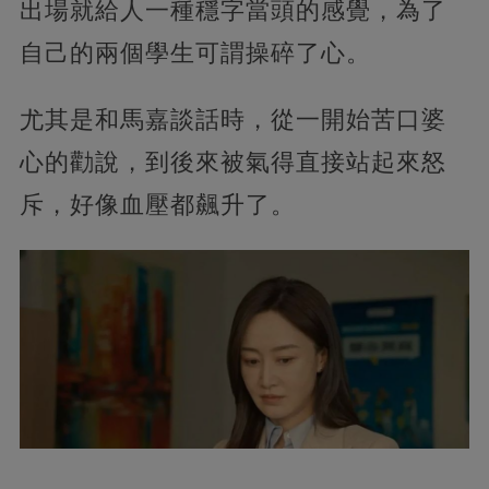
出場就給人一種穩字當頭的感覺，為了
自己的兩個學生可謂操碎了心。
尤其是和馬嘉談話時，從一開始苦口婆
心的勸說，到後來被氣得直接站起來怒
斥，好像血壓都飆升了。