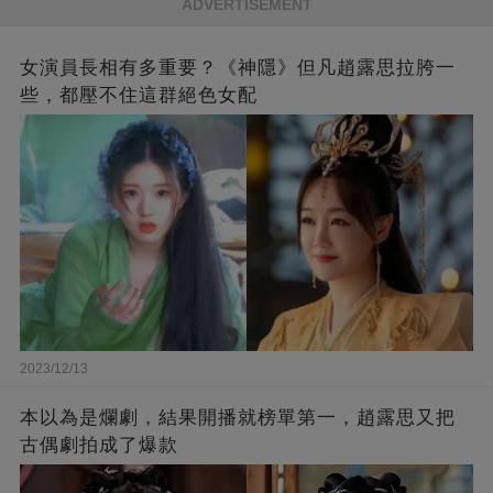
ADVERTISEMENT
女演員長相有多重要？《神隱》但凡趙露思拉胯一
些，都壓不住這群絕色女配
2023/12/13
本以為是爛劇，結果開播就榜單第一，趙露思又把
古偶劇拍成了爆款