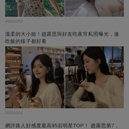
2023/12/12
溫柔的大小姐！趙露思與好友吃夜宵私照曝光，連
吃飯的樣子都好看
2023/12/12
網評路人好感度最高95后明星TOP！ 趙露思第7，