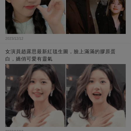
2023/12/12
女演員趙露思最新紅毯生圖，臉上滿滿的膠原蛋
白，嬌俏可愛有靈氣