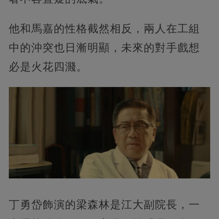
他和馬嘉的性格截然相反，兩人在工組
中的沖突也日漸明顯，未來的對手戲想
必是火花四濺。
丁勇岱飾演的梁森林是江大副院長，一