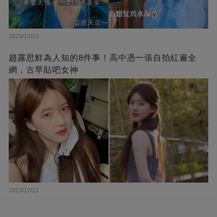
2023/12/13
趙露思鮮為人知的8件事！高中憑一張自拍紅遍全
網，古早貼吧女神
2023/12/12