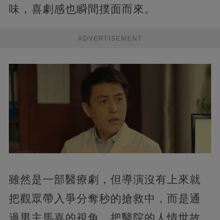
味，喜劇感也瞬間撲面而來。
ADVERTISEMENT
雖然是一部醫療劇，但導演沒有上來就
把觀眾帶入爭分奪秒的搶救中，而是通
過男主馬嘉的視角，把醫院的人情世故