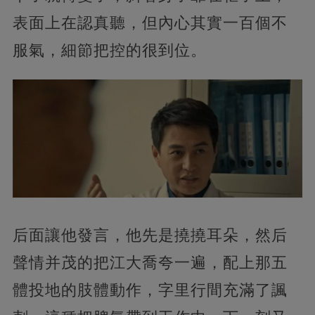
表面上在認真聽，但內心其實一百個不
服氣，細節把控的很到位。
后面讓他發言，他先是撓撓耳朵，然后
聲情并茂的把江大喬夸一遍，配上那五
體投地的肢體動作，字里行間充滿了諷