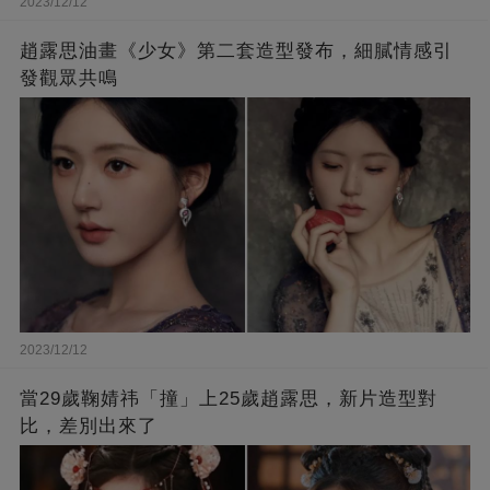
2023/12/12
趙露思油畫《少女》第二套造型發布，細膩情感引
發觀眾共鳴
2023/12/12
當29歲鞠婧祎「撞」上25歲趙露思，新片造型對
比，差別出來了