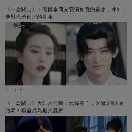
《一念關山》：看懂李同光褻瀆如意的畫像，才知
他對琉璃鞭尸的真相
2023/12/11
《一念關山》大結局前瞻：元祿身亡，影響3個人的
結局！楊盈成為最大贏家