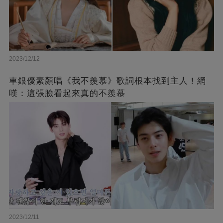
2023/12/12
車銀優素顏唱《我不羨慕》歌詞根本找到主人！網
嘆：這張臉看起來真的不羨慕
2023/12/11