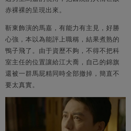
赤裸裸的呈現出來。
靳東飾演的馬嘉，有能力有主見，好勝
心強，本以為能評上職稱，結果煮熟的
鴨子飛了。由于資歷不夠，不得不把科
室主任的位置讓給江大喬，自己的錦旗
還被一群馬屁精同時全部撤掉，簡直不
要太真實。