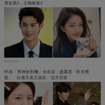
周也第5，王鶴棣第3
2023/12/12
95后「男神收割機」全在這：趙露思「旺夫體
質」、白鹿又美又搞笑、沈月百搭