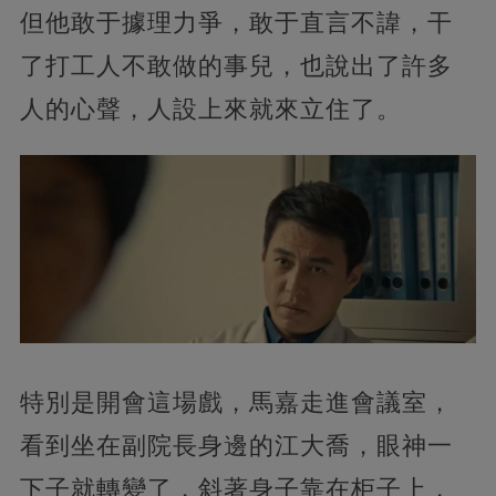
但他敢于據理力爭，敢于直言不諱，干
了打工人不敢做的事兒，也說出了許多
人的心聲，人設上來就來立住了。
特別是開會這場戲，馬嘉走進會議室，
看到坐在副院長身邊的江大喬，眼神一
下子就轉變了，斜著身子靠在柜子上，