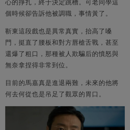
心的掙扎，終于決定跳槽。可老同學這
個時候卻告訴他被調職，事情黃了。
靳東這段戲也是異常真實，抬高了嗓
門，挺直了腰板和對方唇槍舌戰，甚至
還爆了粗口，那種被人欺騙后的憤怒與
無奈拿捏得非常到位。
目前的馬嘉真是進退兩難，未來的他將
何去何從也是吊足了觀眾的胃口。