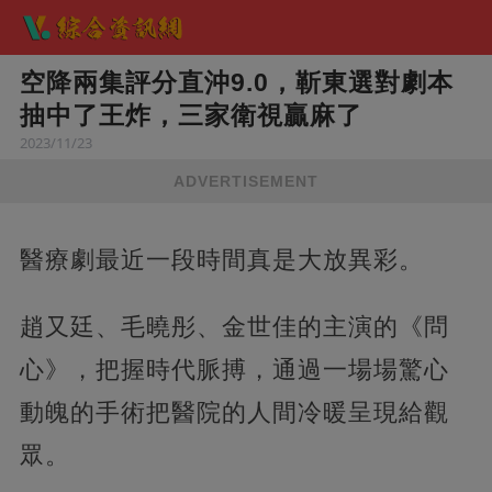
空降兩集評分直沖9.0，靳東選對劇本
抽中了王炸，三家衛視贏麻了
2023/11/23
ADVERTISEMENT
醫療劇最近一段時間真是大放異彩。
趙又廷、毛曉彤、金世佳的主演的《問
心》，把握時代脈搏，通過一場場驚心
動魄的手術把醫院的人間冷暖呈現給觀
眾。