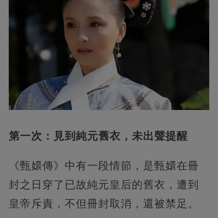
第一次：見到純元舊衣，未出聲提醒
《甄嬛傳》中有一段情節，是甄嬛在冊
封之日穿了已故純元皇后的舊衣，遭到
皇帝斥責，不但冊封取消，還被禁足。