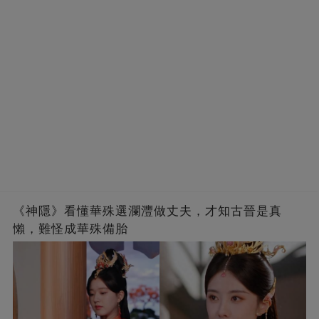
《神隱》看懂華殊選瀾灃做丈夫，才知古晉是真
懶，難怪成華殊備胎