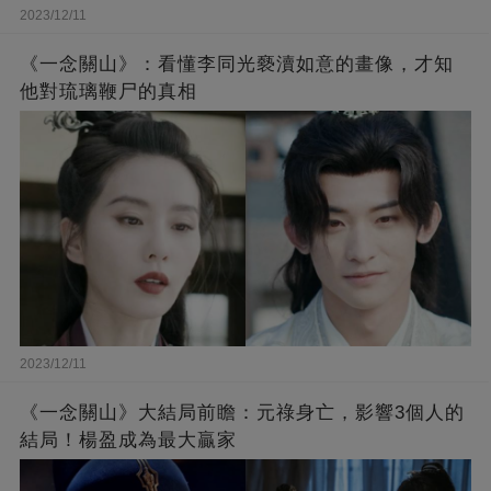
2023/12/11
《一念關山》：看懂李同光褻瀆如意的畫像，才知
他對琉璃鞭尸的真相
2023/12/11
《一念關山》大結局前瞻：元祿身亡，影響3個人的
結局！楊盈成為最大贏家