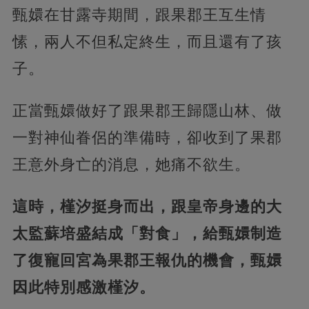
甄嬛在甘露寺期間，跟果郡王互生情
愫，兩人不但私定終生，而且還有了孩
子。
正當甄嬛做好了跟果郡王歸隱山林、做
一對神仙眷侶的準備時，卻收到了果郡
王意外身亡的消息，她痛不欲生。
這時，槿汐挺身而出，跟皇帝身邊的大
太監蘇培盛結成「對食」，給甄嬛制造
了復寵回宮為果郡王報仇的機會，甄嬛
因此特別感激槿汐。