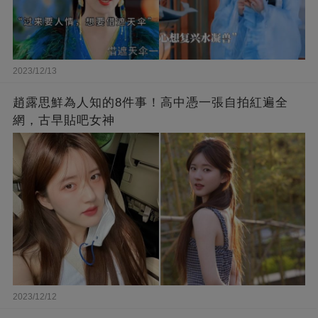
2023/12/13
趙露思鮮為人知的8件事！高中憑一張自拍紅遍全
網，古早貼吧女神
2023/12/12