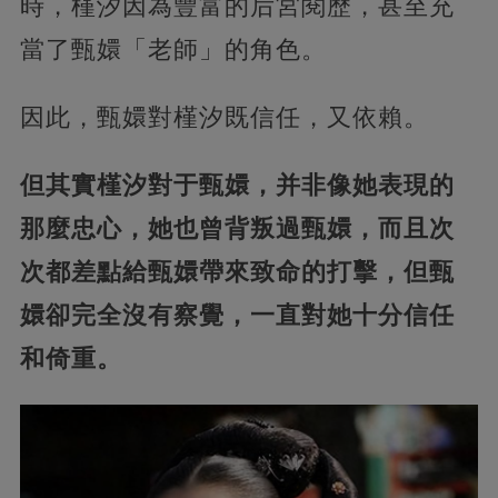
時，槿汐因為豐富的后宮閱歷，甚至充
當了甄嬛「老師」的角色。
因此，甄嬛對槿汐既信任，又依賴。
但其實槿汐對于甄嬛，并非像她表現的
那麼忠心，她也曾背叛過甄嬛，而且次
次都差點給甄嬛帶來致命的打擊，但甄
嬛卻完全沒有察覺，一直對她十分信任
和倚重。