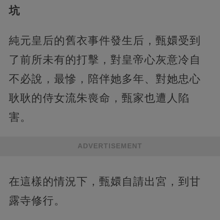
坑
純元皇后的舊衣事件發生后，甄嬛受到
了前所未有的打擊，對皇帝心灰意冷自
不必說，最慘，陪伴她多年、對她忠心
耿耿的侍女流朱喪命，甄家也遭人陷
害。
ADVERTISEMENT
在這樣的情況下，甄嬛自請出宮，到甘
露寺修行。