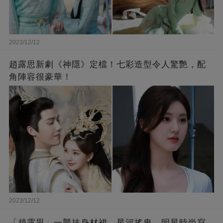
2023/12/12
趙露思新劇《神隱》定檔！七彩造型令人驚艷，配
角陣容很豪華！
2023/12/12
「趙露思」一襲抹身材裙，星河搖曳，明星時尚寫