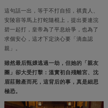
這句話一出，等于不打自招，祺貴人、
安陵容等馬上打蛇隨棍上，提出要連浣
碧一起打，皇帝為了平息紛爭，也為了
求個安心，這才下定決心要「滴血認
親」。
雖然最后甄嬛逃過一劫，但她的「親友
團」卻大受打擊：溫實初自殘離宮、沈
眉莊難產而死，這背后的事，真是細思
極恐。