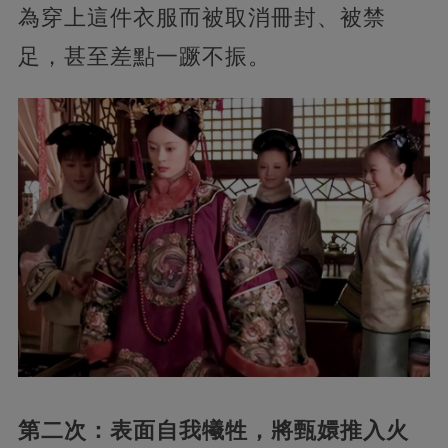
為穿上這件衣服而被取消冊封、被禁
足，甚至差點一蹶不振。
第二次：表面自我犧牲，將甄嬛推入火