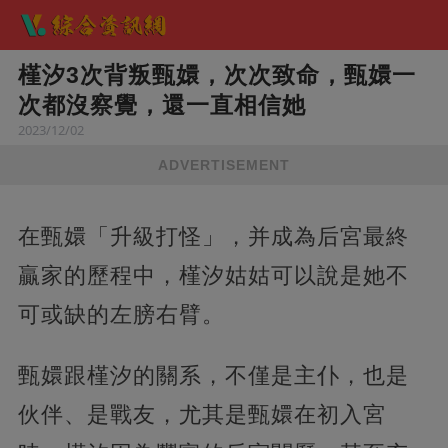
槿汐3次背叛甄嬛，次次致命，甄嬛一
次都沒察覺，還一直相信她
2023/12/02
ADVERTISEMENT
在甄嬛「升級打怪」，并成為后宮最終
贏家的歷程中，槿汐姑姑可以說是她不
可或缺的左膀右臂。
甄嬛跟槿汐的關系，不僅是主仆，也是
伙伴、是戰友，尤其是甄嬛在初入宮