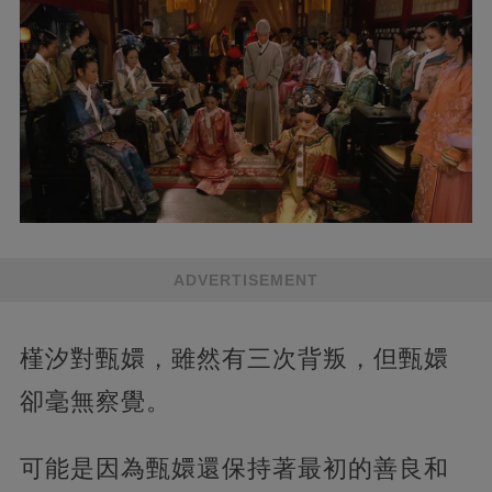
ADVERTISEMENT
槿汐對甄嬛，雖然有三次背叛，但甄嬛
卻毫無察覺。
可能是因為甄嬛還保持著最初的善良和