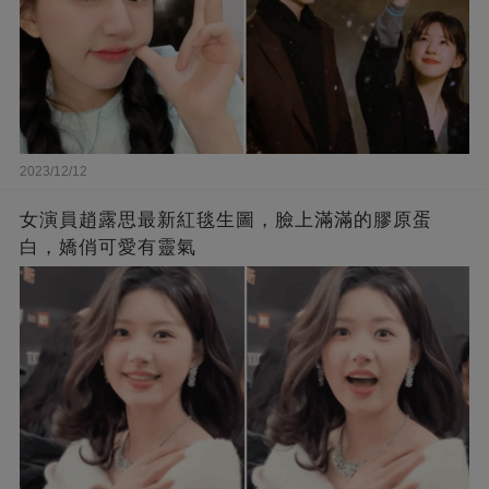
2023/12/12
女演員趙露思最新紅毯生圖，臉上滿滿的膠原蛋
白，嬌俏可愛有靈氣