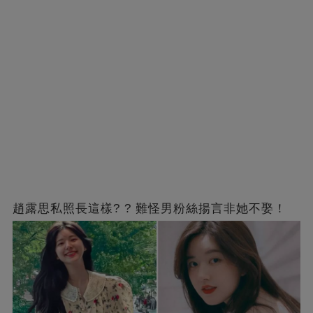
趙露思私照長這樣? ? 難怪男粉絲揚言非她不娶！