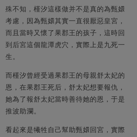
殊不知，槿汐這樣做并不是真的為甄嬛
考慮，因為甄嬛其實一直很厭惡皇宮，
而且當時又懷了果郡王的孩子，這時回
到后宮這個龍潭虎穴，實際上是九死一
生。
而槿汐曾經受過果郡王的母親舒太妃的
恩，在果郡王死后，舒太妃想要報仇，
她為了報舒太妃當時善待她的恩，于是
推波助瀾。
看起來是犧牲自己幫助甄嬛回宮，實際