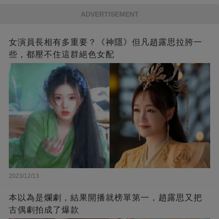
ADVERTISEMENT
女演員長相有多重要？《神隱》但凡趙露思拉胯一
些，都壓不住這群絕色女配
2023/12/13
本以為是爛劇，結果開播就榜單第一，趙露思又把
古偶劇拍成了爆款