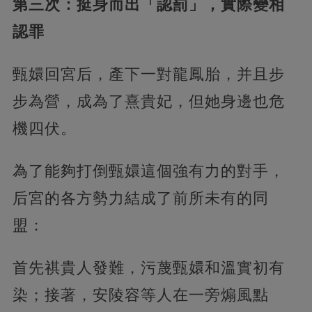
第三次：挺身而出「認罰」，實際變相
認罪
甄嬛回宮后，產下一對龍鳳胎，并且步
步為營，成為了熹貴妃，但她身邊也危
機四伏。
為了能夠打倒甄嬛這個強有力的對手，
后宮的各方勢力結成了前所未有的同
盟：
首先祺貴人發難，污蔑甄嬛和溫實初有
染；接著，安陵容等人在一旁煽風點