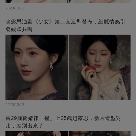
2023/12/12
趙露思油畫《少女》第二套造型發布，細膩情感引
發觀眾共鳴
2023/12/12
當29歲鞠婧祎「撞」上25歲趙露思，新片造型對
比，差別出來了