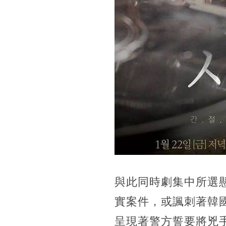
與此同時劇集中所選
實案件，或諷刺著韓
呈現著警方誓要將兇