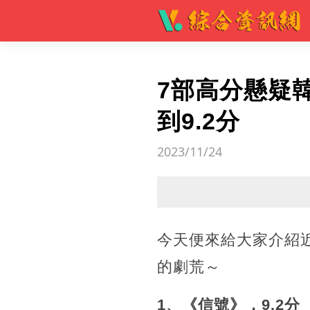
7部高分懸疑
到9.2分
2023/11/24
今天便來給大家介紹
的劇荒～
1、《信號》，9.2分