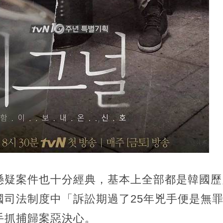
懸疑案件也十分經典，基本上全部都是韓國歷
國司法制度中「訴訟期過了25年兇手便是無
手抓捕歸案惡決心。