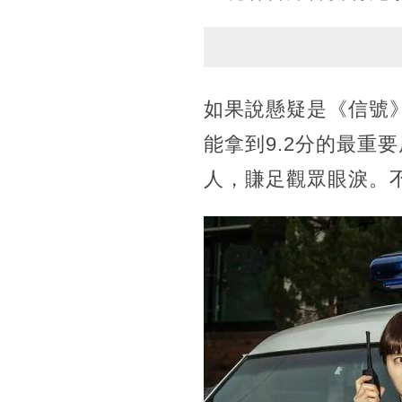
如果說懸疑是《信號
能拿到9.2分的最重
人，賺足觀眾眼淚。