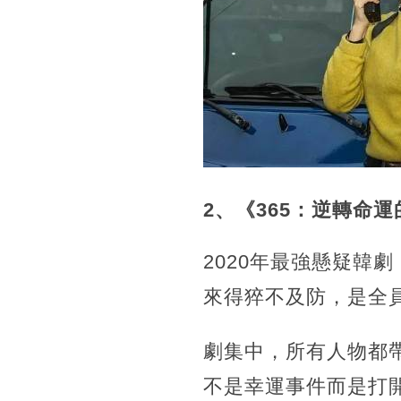
2、《365：逆轉命運
2020年最強懸疑韓
來得猝不及防，是全
劇集中，所有人物都
不是幸運事件而是打