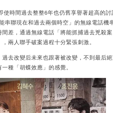
，即使時間過去整整6年也仍舊享譽著超高的
「能串聯現在和過去兩個時空」的無線電話機
時間差，通過無線電話「將能抓捕過去兇殺案
」，兩人聯手破案過程十分緊張刺激。
：過去改變后未來也跟著被改變，不到最后絕
有一種「胡蝶效應」的感覺。