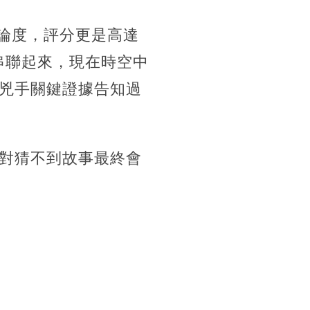
討論度，評分更是高達
串聯起來，現在時空中
兇手關鍵證據告知過
對猜不到故事最終會