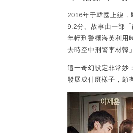
2016年于韓國上線
9.2分。故事由一部
年輕刑警樸海英利用
去時空中刑警李材韓
這一奇幻設定非常妙
發展成什麼樣子，頗