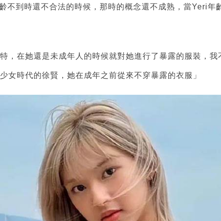
年齡不到時還不合法的時候，那時的概念還不成熟，當Yeri
 模特，在她還是未成年人的時候就對她進行了暴露的服裝，我不
少女時代的徐賢，她在成年之前從來不穿暴露的衣服」