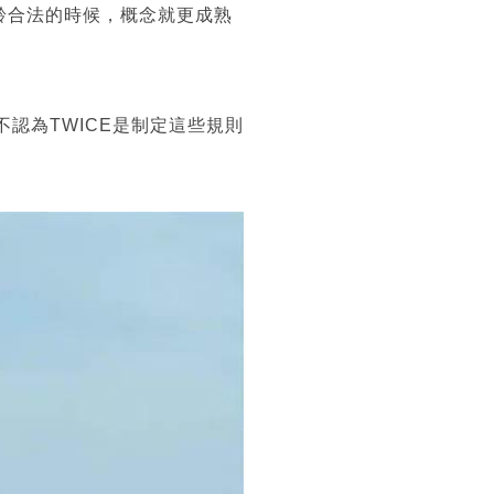
年齡合法的時候，概念就更成熟
認為TWICE是制定這些規則