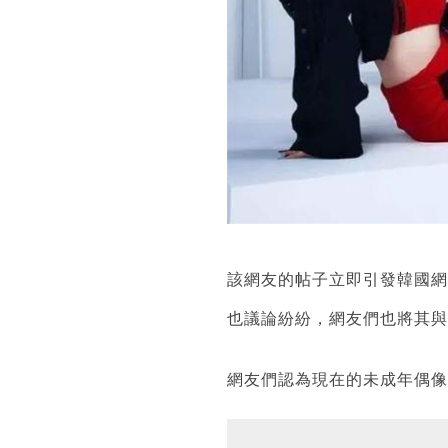
該網友的帖子立即引發韓國網
也議論紛紛，網友們也將其與
網友們認為現在的未成年偶像