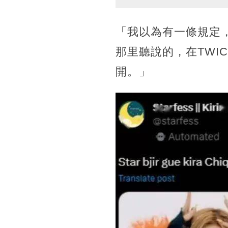
「我以為有一條規定
那里聽說的，在TWI
開。」