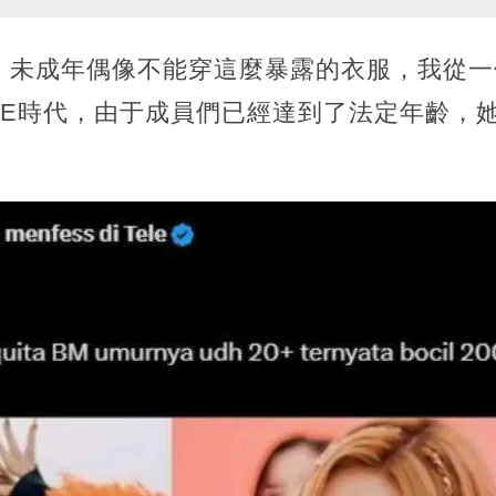
，未成年偶像不能穿這麼暴露的衣服，我從一
CE時代，由于成員們已經達到了法定年齡，