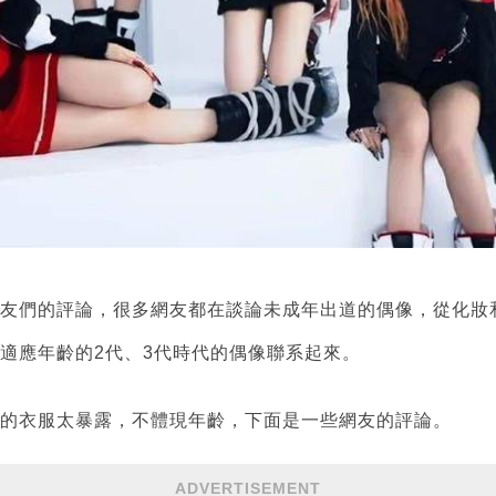
友們的評論，很多網友都在談論未成年出道的偶像，從化妝
適應年齡的2代、3代時代的偶像聯系起來。
的衣服太暴露，不體現年齡，下面是一些網友的評論。
ADVERTISEMENT