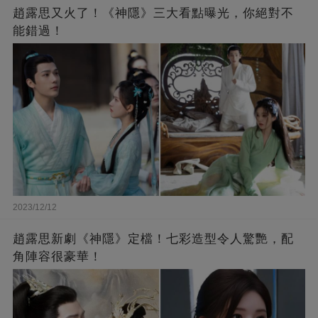
趙露思又火了！《神隱》三大看點曝光，你絕對不
能錯過！
2023/12/12
趙露思新劇《神隱》定檔！七彩造型令人驚艷，配
角陣容很豪華！