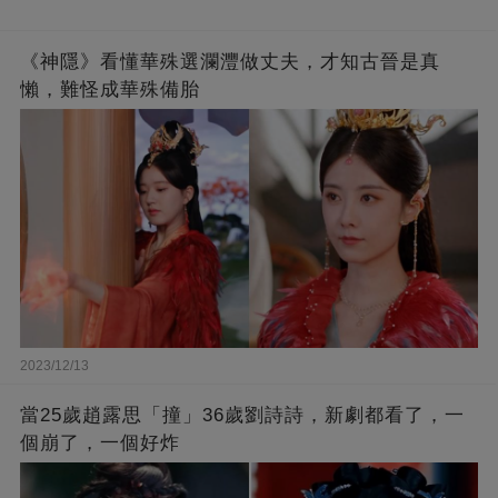
《神隱》看懂華殊選瀾灃做丈夫，才知古晉是真
懶，難怪成華殊備胎
2023/12/13
當25歲趙露思「撞」36歲劉詩詩，新劇都看了，一
個崩了，一個好炸