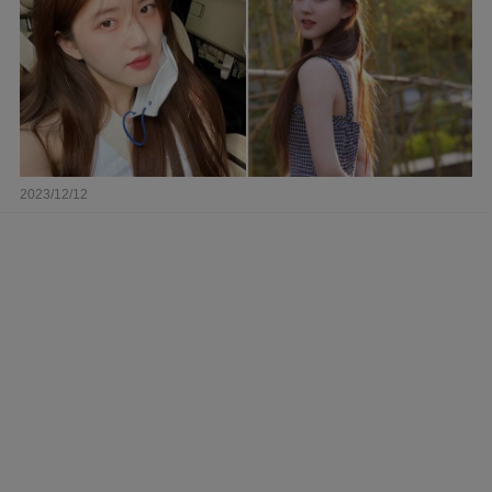
2023/12/12