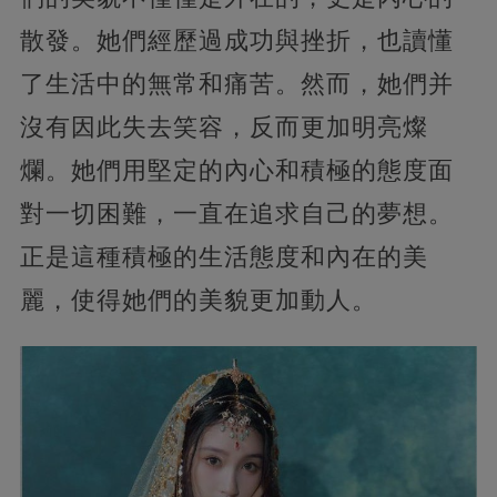
散發。她們經歷過成功與挫折，也讀懂
了生活中的無常和痛苦。然而，她們并
沒有因此失去笑容，反而更加明亮燦
爛。她們用堅定的內心和積極的態度面
對一切困難，一直在追求自己的夢想。
正是這種積極的生活態度和內在的美
麗，使得她們的美貌更加動人。