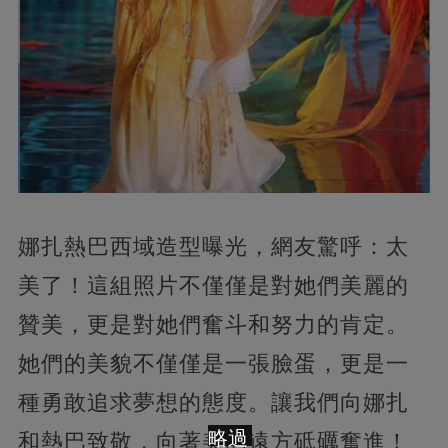
娜扎熱巴西域造型曝光，網友驚呼：太
美了！這組照片不僅僅是對她們美麗的
贊美，更是對她們奮斗和努力的肯定。
她們的美貌不僅僅是一張臉蛋，更是一
種勇敢追求夢想的態度。讓我們向娜扎
略過
和熱巴致敬，向著美的遠方砥礪奮進！