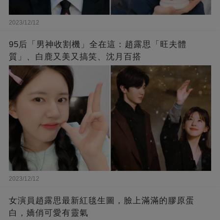
2023/12/12
95后「男神收割機」全在這：趙露思「旺夫體
質」、白鹿又美又搞笑、沈月百搭
2023/12/12
女演員趙露思最新紅毯生圖，臉上滿滿的膠原蛋
白，嬌俏可愛有靈氣