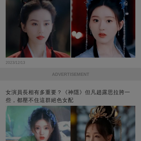
2023/12/13
ADVERTISEMENT
女演員長相有多重要？《神隱》但凡趙露思拉胯一
些，都壓不住這群絕色女配