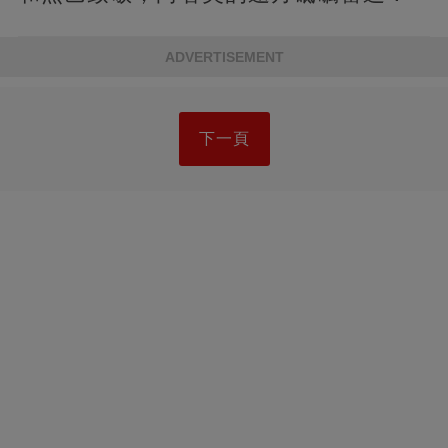
ADVERTISEMENT
下一頁