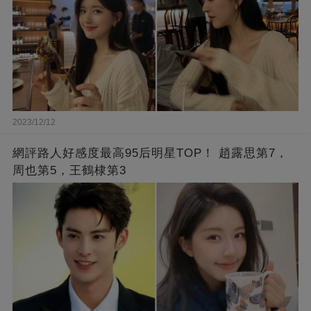
2023/12/12
網評路人好感度最高95后明星TOP！ 趙露思第7，
周也第5，王鶴棣第3