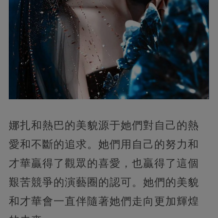
娜扎和熱巴的美貌源于她們對自己的熱
愛和不斷的追求。她們用自己的努力和
才華贏得了觀眾的喜愛，也贏得了這個
艱苦競爭的演藝圈的認可。她們的美貌
和才華會一直伴隨著她們走向更加輝煌