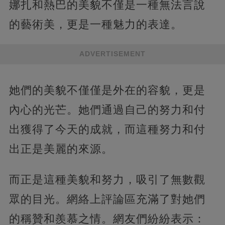
娜扎和熱巴的美貌不僅是一種無法言說
的藝術美，更是一種魅力的表達。
ADVERTISEMENT
她們的美貌不僅僅是外在的容貌，更是
內心的光芒。她們通過自己的努力和付
出獲得了今天的成就，而這種努力和付
出正是美麗的來源。
而正是這種美貌和努力，吸引了無數觀
眾的目光。網絡上評論區充滿了對她們
的稱贊和羨慕之情。網友們紛紛表示：