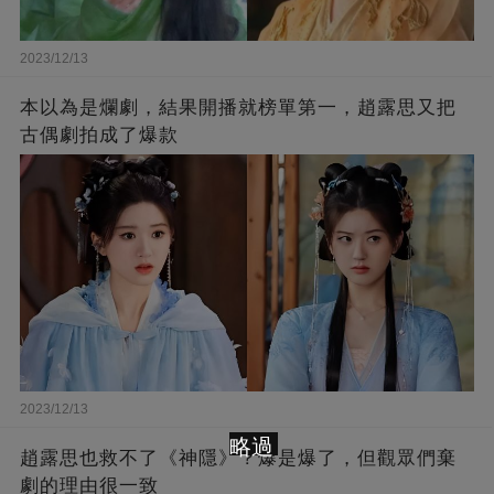
2023/12/13
本以為是爛劇，結果開播就榜單第一，趙露思又把
古偶劇拍成了爆款
2023/12/13
略過
趙露思也救不了《神隱》？爆是爆了，但觀眾們棄
劇的理由很一致