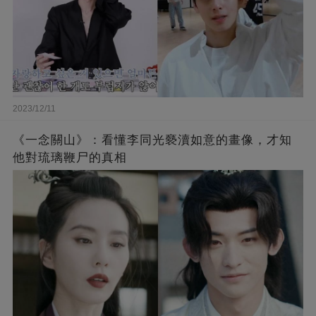
2023/12/11
《一念關山》：看懂李同光褻瀆如意的畫像，才知
他對琉璃鞭尸的真相