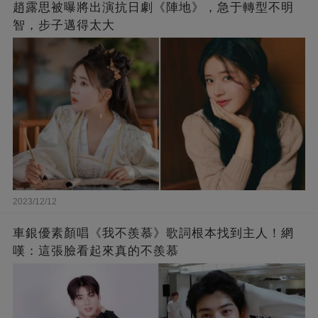
趙露思被曝將出演抗日劇《陣地》，急于轉型不明
智，步子邁得太大
2023/12/12
車銀優素顏唱《我不羨慕》歌詞根本找到主人！網
嘆：這張臉看起來真的不羨慕