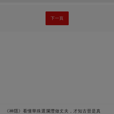
下一頁
《神隱》看懂華殊選瀾灃做丈夫，才知古晉是真