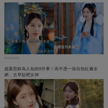
2023/12/13
趙露思鮮為人知的8件事！高中憑一張自拍紅遍全
網，古早貼吧女神