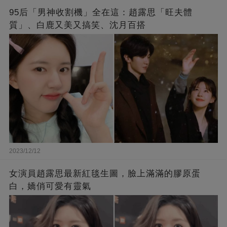
95后「男神收割機」全在這：趙露思「旺夫體
質」、白鹿又美又搞笑、沈月百搭
2023/12/12
女演員趙露思最新紅毯生圖，臉上滿滿的膠原蛋
白，嬌俏可愛有靈氣