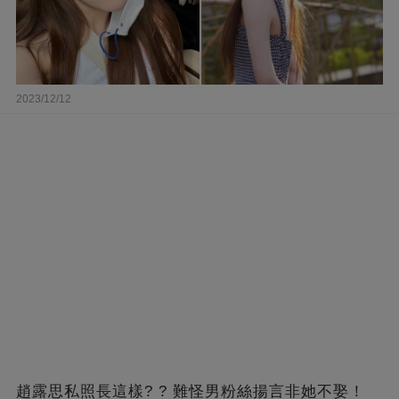
2023/12/12
趙露思私照長這樣? ? 難怪男粉絲揚言非她不娶！