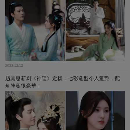
2023/12/12
趙露思新劇《神隱》定檔！七彩造型令人驚艷，配
角陣容很豪華！