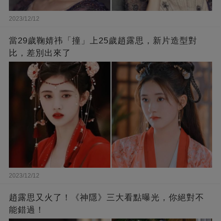
2023/12/12
當29歲鞠婧祎「撞」上25歲趙露思，新片造型對
比，差別出來了
2023/12/12
趙露思又火了！《神隱》三大看點曝光，你絕對不
能錯過！