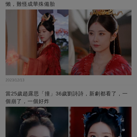
懶，難怪成華殊備胎
2023/12/13
當25歲趙露思「撞」36歲劉詩詩，新劇都看了，一
個崩了，一個好炸