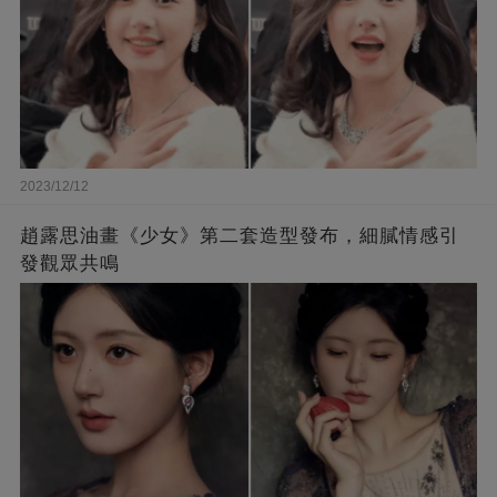
2023/12/12
趙露思油畫《少女》第二套造型發布，細膩情感引
發觀眾共鳴