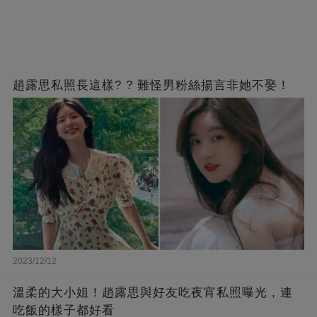
趙露思私照長這樣? ? 難怪男粉絲揚言非她不娶！
2023/12/12
溫柔的大小姐！趙露思與好友吃夜宵私照曝光，連
吃飯的樣子都好看