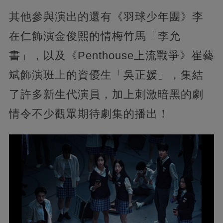
其他參與演出的還有《羽球少年團》李
在仁飾演金俊熙的情梅竹馬「李允
書」，以及《Penthouse上流戰爭》崔藝
斌飾演班上的資優生「吳正媛」，集結
了許多新生代演員，加上刺激暗黑的劇
情令不少觀眾期待劇集的播出！