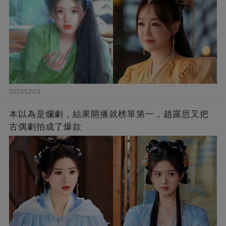
2023/12/13
本以為是爛劇，結果開播就榜單第一，趙露思又把
古偶劇拍成了爆款