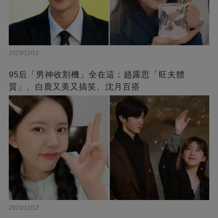
2023/12/12
95后「男神收割機」全在這：趙露思「旺夫體
質」、白鹿又美又搞笑、沈月百搭
2023/12/12