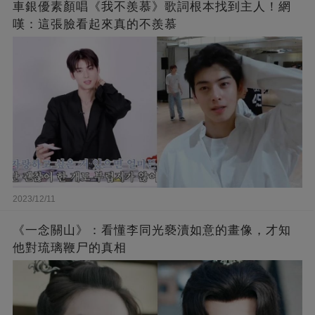
車銀優素顏唱《我不羨慕》歌詞根本找到主人！網
嘆：這張臉看起來真的不羨慕
2023/12/11
《一念關山》：看懂李同光褻瀆如意的畫像，才知
他對琉璃鞭尸的真相