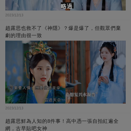
略過
2023/12/13
趙露思也救不了《神隱》？爆是爆了，但觀眾們棄
劇的理由很一致
2023/12/13
趙露思鮮為人知的8件事！高中憑一張自拍紅遍全
網，古早貼吧女神