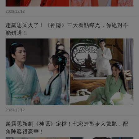
2023/12/12
趙露思又火了！《神隱》三大看點曝光，你絕對不
能錯過！
2023/12/12
趙露思新劇《神隱》定檔！七彩造型令人驚艷，配
角陣容很豪華！