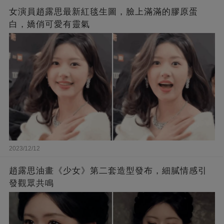
女演員趙露思最新紅毯生圖，臉上滿滿的膠原蛋
白，嬌俏可愛有靈氣
2023/12/12
趙露思油畫《少女》第二套造型發布，細膩情感引
發觀眾共鳴