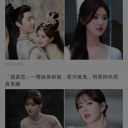
2023/12/12
「趙露思」一襲抹身材裙，星河搖曳，明星時尚寫
真美圖