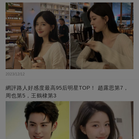
2023/12/12
網評路人好感度最高95后明星TOP！ 趙露思第7，
周也第5，王鶴棣第3