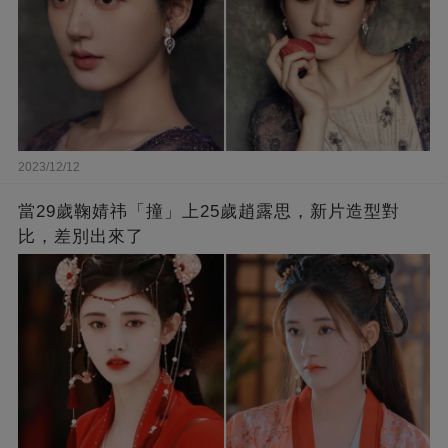
2023/12/12
當29歲鞠婧祎「撞」上25歲趙露思，新片造型對
比，差別出來了