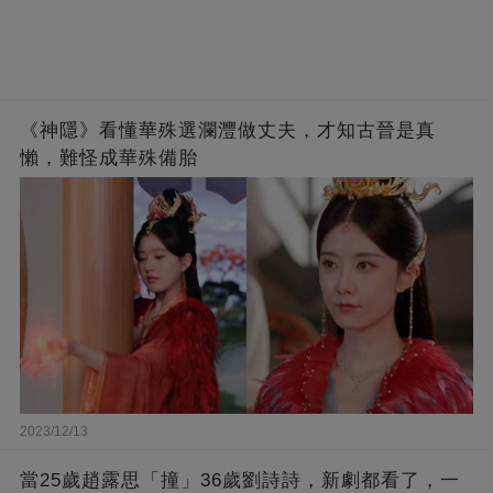
《神隱》看懂華殊選瀾灃做丈夫，才知古晉是真
懶，難怪成華殊備胎
2023/12/13
當25歲趙露思「撞」36歲劉詩詩，新劇都看了，一