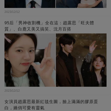
2023/12/12
95后「男神收割機」全在這：趙露思「旺夫體
質」、白鹿又美又搞笑、沈月百搭
2023/12/12
女演員趙露思最新紅毯生圖，臉上滿滿的膠原蛋
白，嬌俏可愛有靈氣