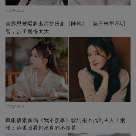
2023/12/12
趙露思被曝將出演抗日劇《陣地》，急于轉型不明
智，步子邁得太大
2023/12/12
車銀優素顏唱《我不羨慕》歌詞根本找到主人！網
嘆：這張臉看起來真的不羨慕