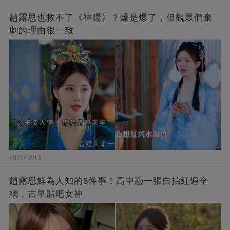
趙露思也救不了《神隱》？爆是爆了，但觀眾們棄
劇的理由很一致
2023/12/13
趙露思鮮為人知的8件事！高中憑一張自拍紅遍全
網，古早貼吧女神