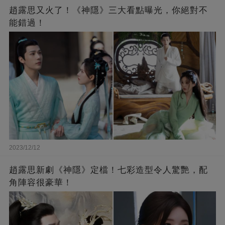
趙露思又火了！《神隱》三大看點曝光，你絕對不
能錯過！
2023/12/12
趙露思新劇《神隱》定檔！七彩造型令人驚艷，配
角陣容很豪華！