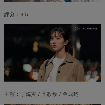
評分：8.5
主演：丁海寅 / 具教煥 / 金成畇