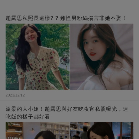
趙露思私照長這樣? ? 難怪男粉絲揚言非她不娶！
2023/12/12
溫柔的大小姐！趙露思與好友吃夜宵私照曝光，連
吃飯的樣子都好看