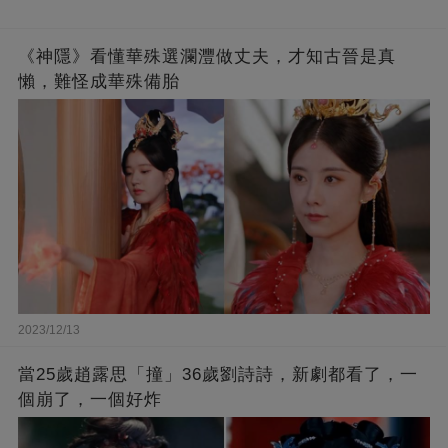
《神隱》看懂華殊選瀾灃做丈夫，才知古晉是真
懶，難怪成華殊備胎
2023/12/13
當25歲趙露思「撞」36歲劉詩詩，新劇都看了，一
個崩了，一個好炸