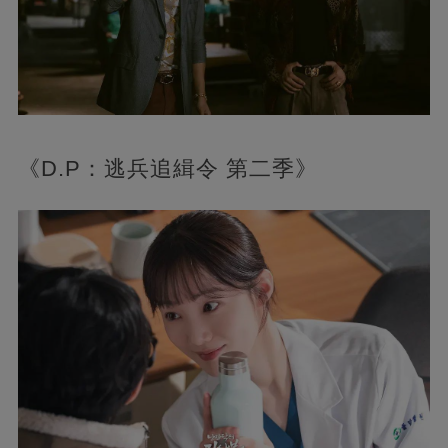
《D.P：逃兵追緝令 第二季》