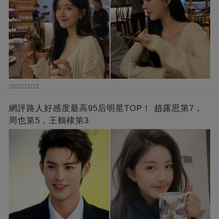
2023/12/12
網評路人好感度最高95后明星TOP！ 趙露思第7，
周也第5，王鶴棣第3