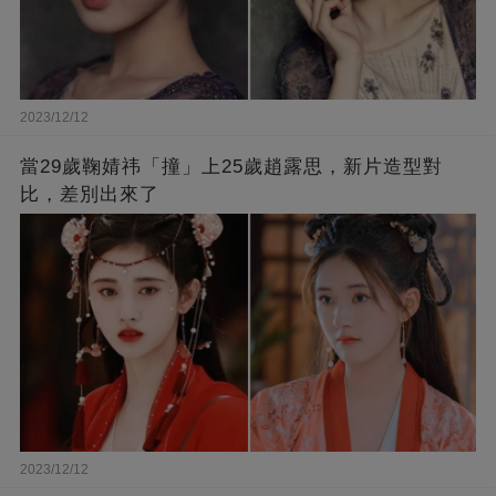
2023/12/12
當29歲鞠婧祎「撞」上25歲趙露思，新片造型對
比，差別出來了
2023/12/12