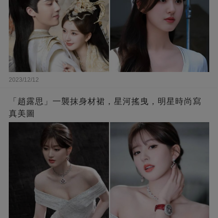
2023/12/12
「趙露思」一襲抹身材裙，星河搖曳，明星時尚寫
真美圖