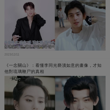
2023/12/11
《一念關山》：看懂李同光褻瀆如意的畫像，才知
他對琉璃鞭尸的真相