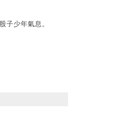
股子少年氣息。