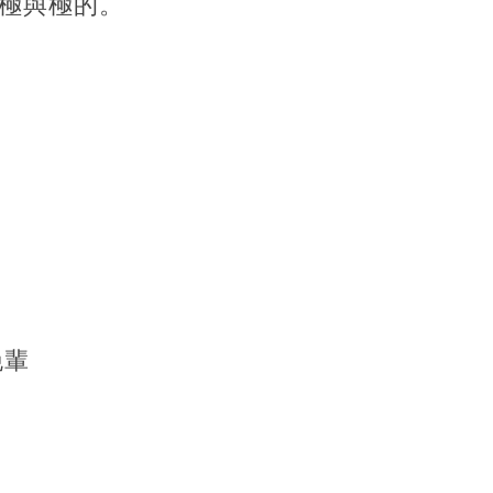
極與極的。
晚輩