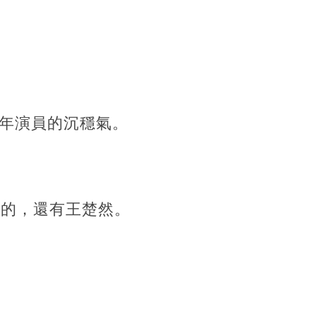
年演員的沉穩氣。
感的，還有王楚然。