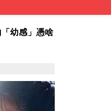
的「幼感」憑啥