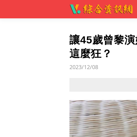
讓45歲曾黎
這麼狂？
2023/12/08