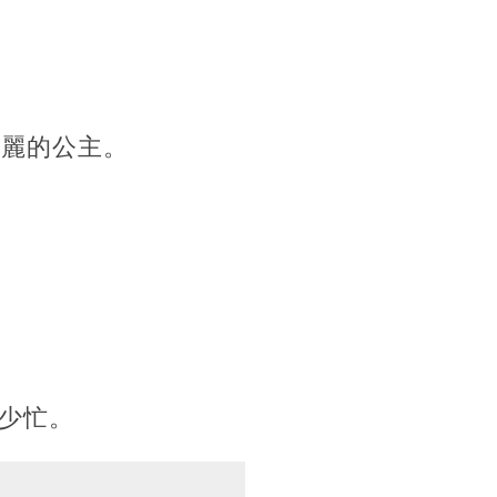
靚麗的公主。
少忙。