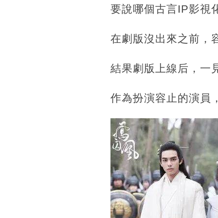
要說哪個古言IP影
在劇版沒出來之前，
結果劇版上線后，一
作為扮演容止的演員