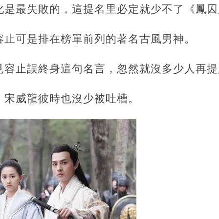
視化是最失敗的，這提名里必定就少不了《鳳
容止可是排在榜單前列的著名古風男神。
見容止誤終身這句名言，忽然就沒多少人再提
，宋威龍彼時也沒少被吐槽。