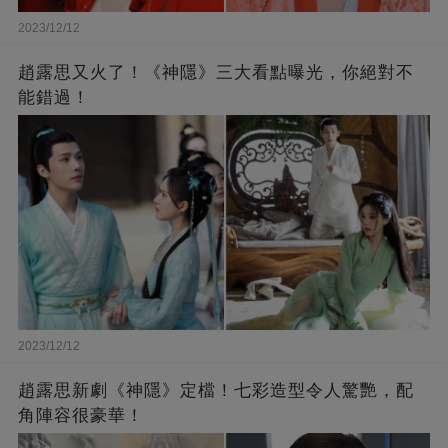
2023/12/12
趙露思又火了！《神隱》三大看點曝光，你絕對不
能錯過！
2023/12/12
趙露思新劇《神隱》定檔！七彩造型令人驚艷，配
角陣容很豪華！