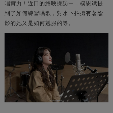
唱實力！近日的終映採訪中，樸恩斌提
到了如何練習唱歌，對水下拍攝有著陰
影的她又是如何剋服的等。