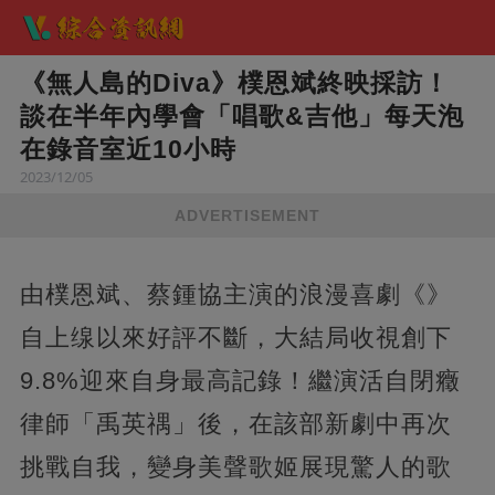
《無人島的Diva》樸恩斌終映採訪！
談在半年內學會「唱歌&吉他」每天泡
在錄音室近10小時
2023/12/05
ADVERTISEMENT
由樸恩斌、蔡鍾協主演的浪漫喜劇《》
自上缐以來好評不斷，大結局收視創下
9.8%迎來自身最高記錄！繼演活自閉癥
律師「禹英禑」後，在該部新劇中再次
挑戰自我，變身美聲歌姬展現驚人的歌