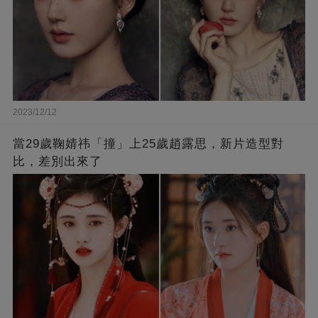
2023/12/12
當29歲鞠婧祎「撞」上25歲趙露思，新片造型對
比，差別出來了