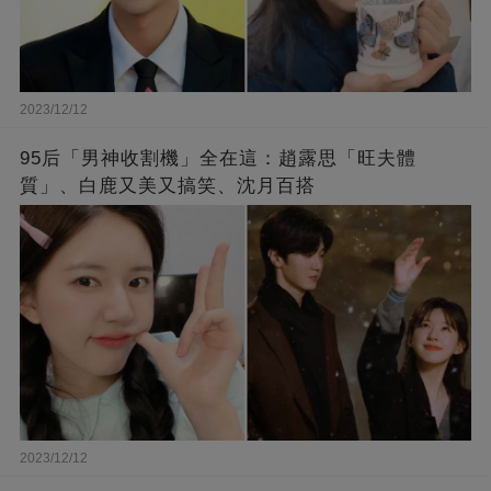
2023/12/12
95后「男神收割機」全在這：趙露思「旺夫體
質」、白鹿又美又搞笑、沈月百搭
2023/12/12