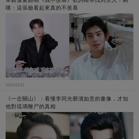
車銀優素顏唱《我不羨慕》歌詞根本找到主人！網
嘆：這張臉看起來真的不羨慕
2023/12/11
《一念關山》：看懂李同光褻瀆如意的畫像，才知
他對琉璃鞭尸的真相