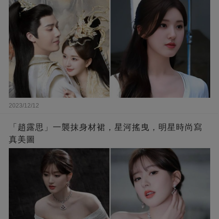
2023/12/12
「趙露思」一襲抹身材裙，星河搖曳，明星時尚寫
真美圖