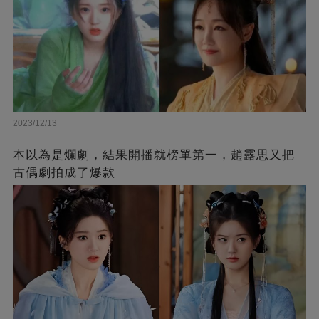
2023/12/13
本以為是爛劇，結果開播就榜單第一，趙露思又把
古偶劇拍成了爆款