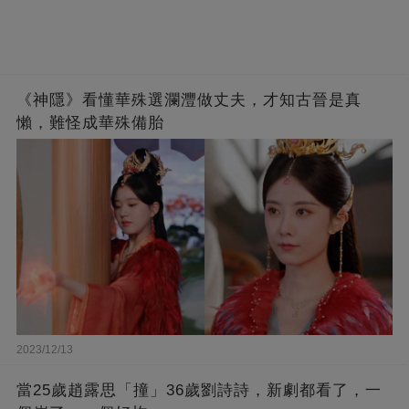
《神隱》看懂華殊選瀾灃做丈夫，才知古晉是真
懶，難怪成華殊備胎
2023/12/13
當25歲趙露思「撞」36歲劉詩詩，新劇都看了，一