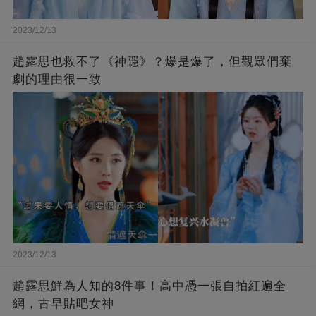
2023/12/13
趙露思也救不了《神隱》？爆是爆了，但觀眾們棄
劇的理由很一致
2023/12/13
趙露思鮮為人知的8件事！高中憑一張自拍紅遍全
網，古早貼吧女神