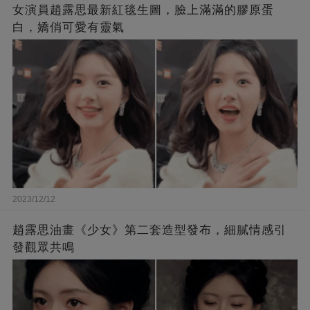
女演員趙露思最新紅毯生圖，臉上滿滿的膠原蛋
白，嬌俏可愛有靈氣
2023/12/12
趙露思油畫《少女》第二套造型發布，細膩情感引
發觀眾共鳴