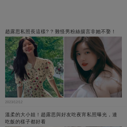
趙露思私照長這樣? ? 難怪男粉絲揚言非她不娶！
2023/12/12
溫柔的大小姐！趙露思與好友吃夜宵私照曝光，連
吃飯的樣子都好看