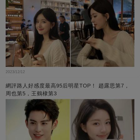
2023/12/12
網評路人好感度最高95后明星TOP！ 趙露思第7，
周也第5，王鶴棣第3