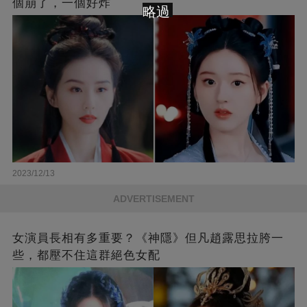
個崩了，一個好炸
略過
2023/12/13
ADVERTISEMENT
女演員長相有多重要？《神隱》但凡趙露思拉胯一
些，都壓不住這群絕色女配