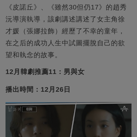
《皮諾丘》、《雖然30但仍17》的趙秀
沅導演執導，該劇講述講述了女主角徐
才媛（張娜拉飾）經歷了不幸的童年，
在之后的成功人生中試圖擺脫自己的欲
望和執念的故事。
12月韓劇推薦11：男與女
播出時間：12月26日