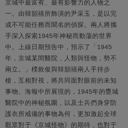
京城中最富有、最有影響力的人物之
一。由韓韶禧所飾演的尹采玉，是以完
成不可能任務而聞名的偵探。兩人將攜
手深入探索1945年神秘而動蕩的世界
中。上線日期預告中，預示了「1945
年，京城某間醫院，人類與怪物，勢不
兩立。」樸敘俊與韓韶禧兩人手持步
槍，互相對視，將共同面對眼前的未知
事物。海報中所展現的，1945年的甕城
醫院中的神秘氛圍，以及士兵們身穿防
護衣所戒備的事物為何，更加激起全球
觀眾對于《京城怪物》的期待，也對于