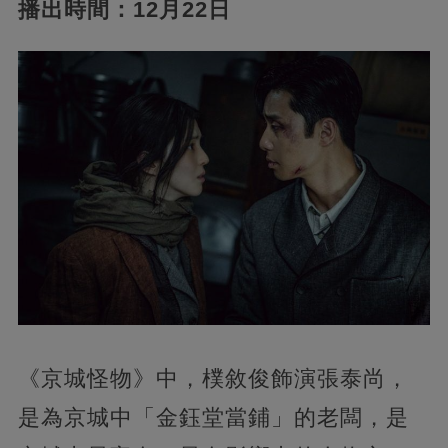
播出時間：12月22日
《京城怪物》中，樸敘俊飾演張泰尚，
是為京城中「金鈺堂當鋪」的老闆，是