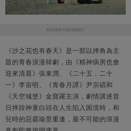
ADVERTISEMENT
《沙之花也有春天》是一部以摔角為主
題的青春浪漫韓劇，由《精神病房也會
迎來清晨》張東潤、《二十五，二十
一》李宙明、《青春月譚》尹宗碩和
《天空城堡》金寶羅主演，劇情講述昔
日摔跤神童白頭在人生陷入困境時，和
兒時的惡霸瑜景重逢，最不可能的浪漫
喜劇即將揭開序幕。