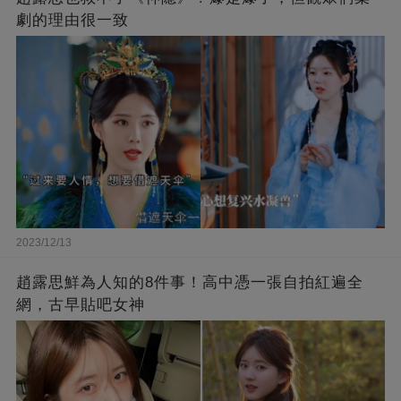
劇的理由很一致
2023/12/13
趙露思鮮為人知的8件事！高中憑一張自拍紅遍全
網，古早貼吧女神