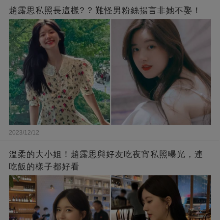
趙露思私照長這樣? ? 難怪男粉絲揚言非她不娶！
2023/12/12
溫柔的大小姐！趙露思與好友吃夜宵私照曝光，連
吃飯的樣子都好看