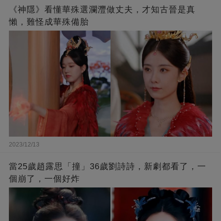
《神隱》看懂華殊選瀾灃做丈夫，才知古晉是真
懶，難怪成華殊備胎
2023/12/13
當25歲趙露思「撞」36歲劉詩詩，新劇都看了，一
個崩了，一個好炸