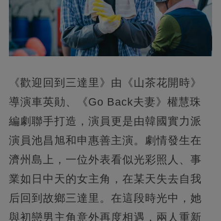
《歡迎回到三達里》由《山茶花開時》
導演車英勛、《Go Back夫妻》權慧珠
編劇聯手打造，演員更是由韓國實力派
演員池昌旭和申惠善主演。劇情發生在
濟州島上，一位外表看似光彩照人、事
業如日中天的女主角，在某天失去自我
后回到故鄉三達里。在這段時光中，她
與初戀男主角意外再度相遇，兩人重新