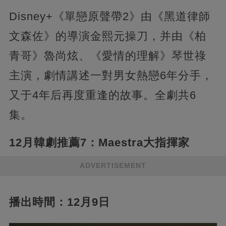
Disney+《單戀原聲帶2》由《黑道律師
文森佐》的導演金熙元操刀，并由《柏
青哥》魯尚炫、《愛情的理解》琴世祿
主演，劇情講述一對男女熱戀6年分手，
又于4年后再度重逢的故事。全劇共6
集。
12月韓劇推薦7：Maestra大指揮家
ADVERTISEMENT
播出時間：12月9日