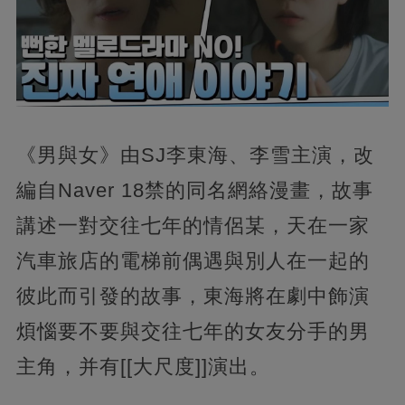
《男與女》由SJ李東海、李雪主演，改
編自Naver 18禁的同名網絡漫畫，故事
講述一對交往七年的情侶某，天在一家
汽車旅店的電梯前偶遇與別人在一起的
彼此而引發的故事，東海將在劇中飾演
煩惱要不要與交往七年的女友分手的男
主角，并有[[大尺度]]演出。