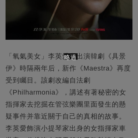
「氧氣美女」李英愛繼出演韓劇《具景
略過
伊》時隔兩年后，新作《Maestra》再度
受到矚目。該劇改編自法劇
《Philharmonia》，講述有著秘密的女
指揮家去挖掘在管弦樂團里面發生的懸
疑事件并靠近關于自己的真相的故事。
李英愛飾演小提琴家出身的女指揮家車