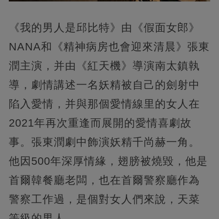
《我的男人是邱比特》由《假面女郎》
NANA和《精神病房也會迎來清晨》張東
潤主演，并由《紅天機》導演南太鎮執
導，劇情講述一名妖精被自己的劍射中
陷入愛情，并與那個愛情線里的女人在
2021年再次重逢而展開的愛情喜劇故
事。張東潤劇中飾演妖精千尚赫一角。
他因500年深厚情緣，翅膀被燒毀，他是
首爾韓餐廳老闆，也在首爾警察廳作為
警察工作過，是個對女人們來說，天菜
等級的男人。