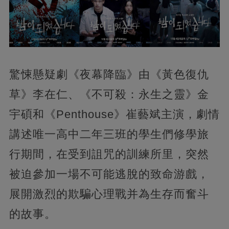
驚悚懸疑劇《夜幕降臨》由《黃色復仇
草》李在仁、《不可殺：永生之靈》金
宇碩和《Penthouse》崔藝斌主演，劇情
講述唯一高中二年三班的學生們修學旅
行期間，在受到詛咒的訓練所里，突然
被迫參加一場不可能逃脫的致命游戲，
展開激烈的欺騙心理戰并為生存而奮斗
的故事。