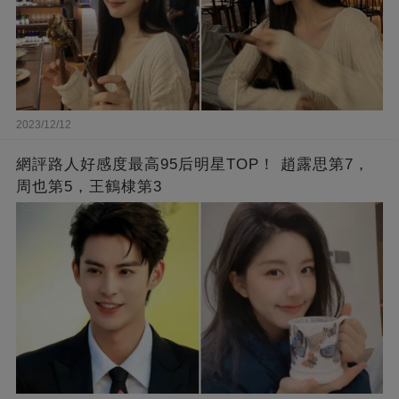
2023/12/12
網評路人好感度最高95后明星TOP！ 趙露思第7，
周也第5，王鶴棣第3