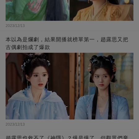
2023/12/13
本以為是爛劇，結果開播就榜單第一，趙露思又把
古偶劇拍成了爆款
2023/12/13
趙露思也救不了《神隱》？爆是爆了，但觀眾們棄