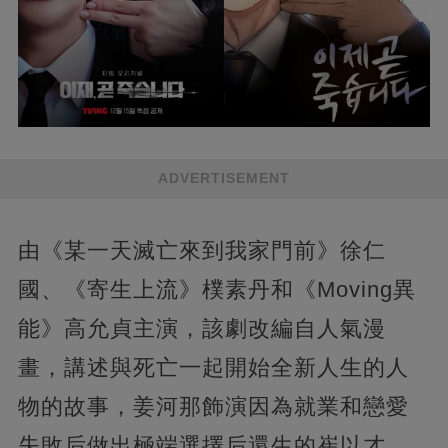
ADVERTISEMENT
由《某一天滅亡來到我家門前》徐仁
國、《寄生上流》樸素丹和《Moving異
能》高允貞主演，該劇改編自人氣漫
畫，講述與死亡一起開始全新人生的人
物的故事，姜河那飾演因為就業和戀愛
失敗后做出極端選擇后還生的崔以才。