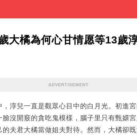
0歲大橘為何心甘情愿等13歲
ADVERTISEMENT
中，淳兒一直是觀眾心目中的白月光。初進宮
一臉沒開竅的貪吃鬼模樣，腦子里只有甄嬛宮
己的夫君大橘當做姐夫對待。然而，大橘卻既