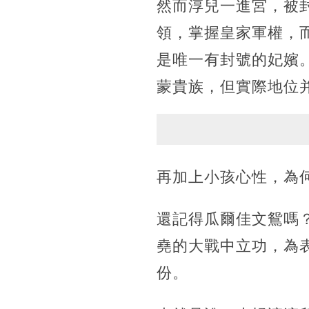
然而淳兒一進宮，被
領，掌握皇家軍權，
是唯一有封號的妃嬪
蒙貴族，但實際地位
再加上小孩心性，為
還記得瓜爾佳文鴛嗎
堯的大戰中立功，為
份。