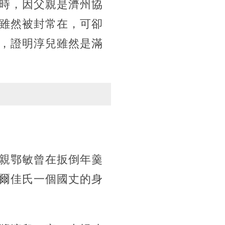
時，因父親是濟州協
雖然被封常在，可卻
，證明淳兒雖然是滿
親鄂敏曾在扳倒年羹
爾佳氏一個國丈的身