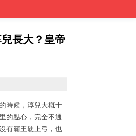
淳兒長大？皇帝
的時候，淳兒大概十
里的點心，完全不通
沒有霸王硬上弓，也