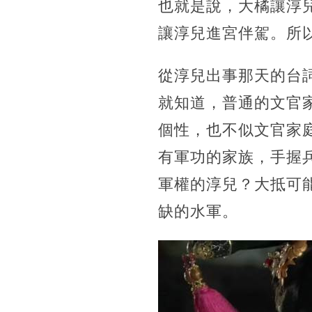
也就是說，大橘讓淳
讓淳兒進宮伴駕。所
從淳兒出事那天的台
就知道，普通的文官
個性，也不似文官家
有軍功的家族，手握
軍權的淳兒？大抵可
缺的水軍。