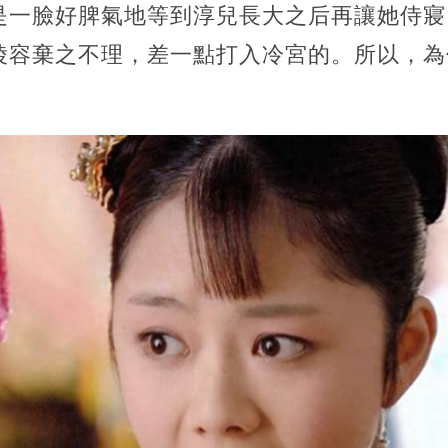
是一臉好脾氣地等到淳兒長大之后再讓她侍寢
陵容棄之不理，差一點打入冷宮的。所以，為