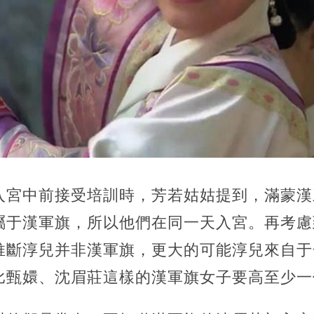
入宮中前接受培訓時，芳若姑姑提到，滿蒙漢
屬于漢軍旗，所以他們在同一天入宮。再考慮
推斷淳兒并非漢軍旗，更大的可能淳兒來自于
比甄嬛、沈眉莊這樣的漢軍旗女子要高至少一