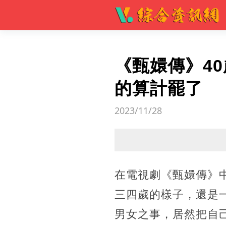
《甄嬛傳》4
的算計罷了
2023/11/28
在電視劇《甄嬛傳》
三四歲的樣子，還是
男女之事，居然把自