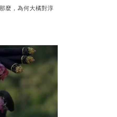
那麼，為何大橘對淳