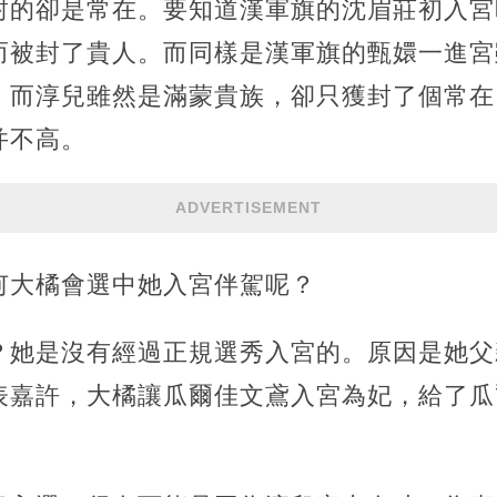
封的卻是常在。要知道漢軍旗的沈眉莊初入宮
而被封了貴人。而同樣是漢軍旗的甄嬛一進宮
。而淳兒雖然是滿蒙貴族，卻只獲封了個常在
并不高。
ADVERTISEMENT
何大橘會選中她入宮伴駕呢？
？她是沒有經過正規選秀入宮的。原因是她父
表嘉許，大橘讓瓜爾佳文鳶入宮為妃，給了瓜