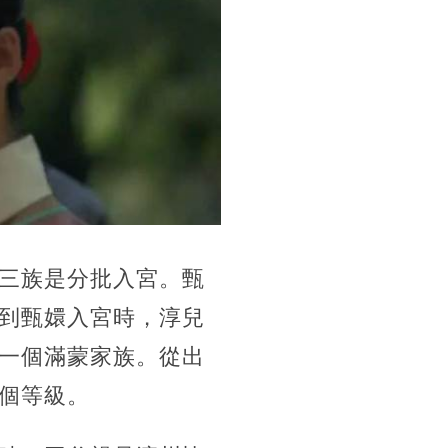
三族是分批入宮。甄
到甄嬛入宮時，淳兒
一個滿蒙家族。從出
個等級。