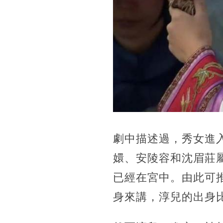
劇中描述過，秀女進
嬛、安陵容和沈眉莊
已經在宮中。由此可
身來講，淳兒的出身