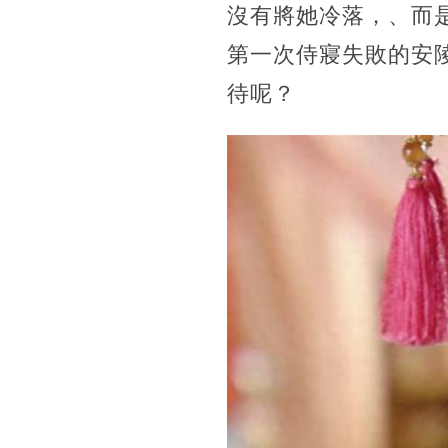
沒有將她冷落，、而
第一次侍寢失敗的安
待呢？