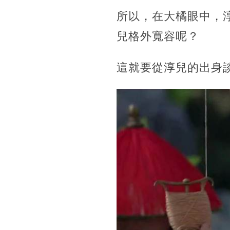
所以，在大橘眼中，
兒格外寬容呢？
這就要從淳兒的出身