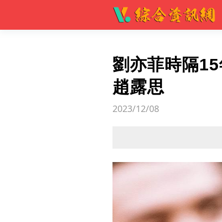
劉亦菲時隔1
趙露思
2023/12/08