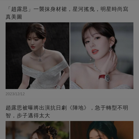
「趙露思」一襲抹身材裙，星河搖曳，明星時尚寫
真美圖
2023/12/12
趙露思被曝將出演抗日劇《陣地》，急于轉型不明
智，步子邁得太大