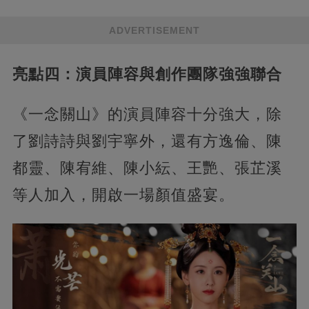
ADVERTISEMENT
亮點四：演員陣容與創作團隊強強聯合
《一念關山》的演員陣容十分強大，除
了劉詩詩與劉宇寧外，還有方逸倫、陳
都靈、陳宥維、陳小紜、王艷、張芷溪
等人加入，開啟一場顏值盛宴。