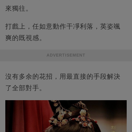
來獨往。
打戲上，任如意動作干凈利落，英姿颯
爽的既視感。
ADVERTISEMENT
沒有多余的花招，用最直接的手段解決
了全部對手。