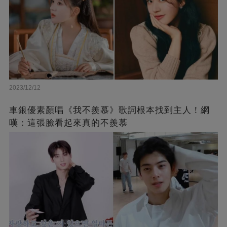
2023/12/12
車銀優素顏唱《我不羨慕》歌詞根本找到主人！網
嘆：這張臉看起來真的不羨慕