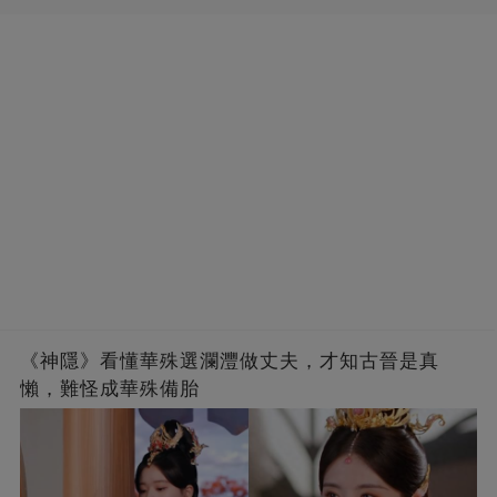
《神隱》看懂華殊選瀾灃做丈夫，才知古晉是真
懶，難怪成華殊備胎