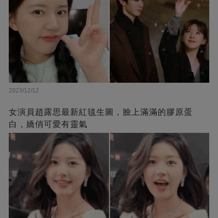
2023/12/12
女演員趙露思最新紅毯生圖，臉上滿滿的膠原蛋
白，嬌俏可愛有靈氣