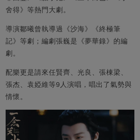
舍得》等熱門大劇。
導演鄒曦曾執導過《沙海》《終極筆
記》等劇；編劇張巍是《夢華錄》的編
劇。
配樂更是請來任賢齊、光良、張棟梁、
張杰、袁婭維等9人演唱，唱出了氣勢與
情懷。