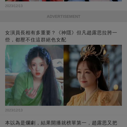
2023/12/13
ADVERTISEMENT
女演員長相有多重要？《神隱》但凡趙露思拉胯一
些，都壓不住這群絕色女配
2023/12/13
本以為是爛劇，結果開播就榜單第一，趙露思又把