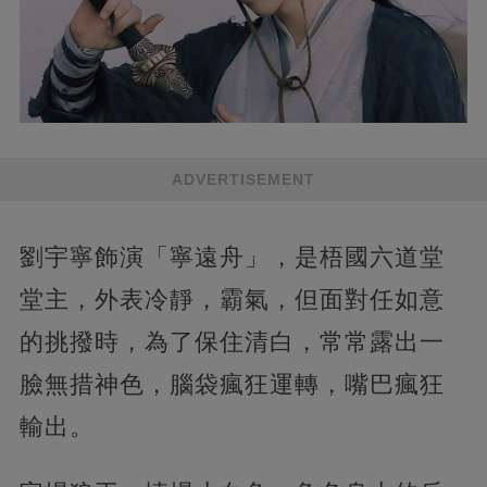
ADVERTISEMENT
劉宇寧飾演「寧遠舟」，是梧國六道堂
堂主，外表冷靜，霸氣，但面對任如意
的挑撥時，為了保住清白，常常露出一
臉無措神色，腦袋瘋狂運轉，嘴巴瘋狂
輸出。