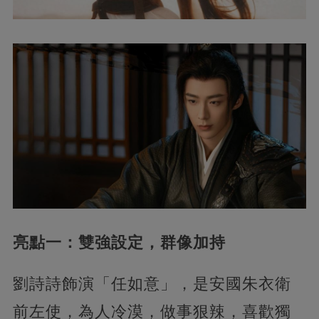
亮點一：雙強設定，群像加持
劉詩詩飾演「任如意」，是安國朱衣衛
前左使，為人冷漠，做事狠辣，喜歡獨