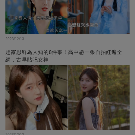
2023/12/13
趙露思鮮為人知的8件事！高中憑一張自拍紅遍全
網，古早貼吧女神
2023/12/12