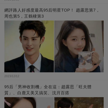
網評路人好感度最高95后明星TOP！ 趙露思第7，
周也第5，王鶴棣第3
2023/12/12
95后「男神收割機」全在這：趙露思「旺夫體
質」、白鹿又美又搞笑、沈月百搭