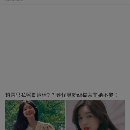
趙露思私照長這樣? ? 難怪男粉絲揚言非她不娶！