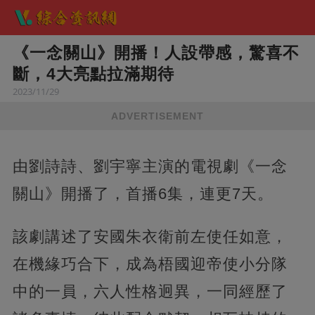
《一念關山》開播！人設帶感，驚喜不
斷，4大亮點拉滿期待
2023/11/29
ADVERTISEMENT
由劉詩詩、劉宇寧主演的電視劇《一念
關山》開播了，首播6集，連更7天。
該劇講述了安國朱衣衛前左使任如意，
在機緣巧合下，成為梧國迎帝使小分隊
中的一員，六人性格迥異，一同經歷了