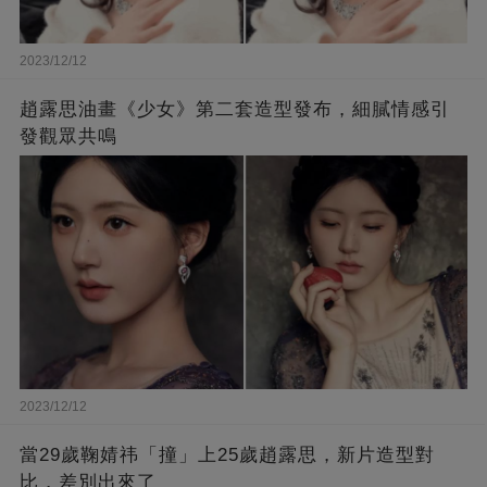
2023/12/12
趙露思油畫《少女》第二套造型發布，細膩情感引
發觀眾共鳴
2023/12/12
當29歲鞠婧祎「撞」上25歲趙露思，新片造型對
比，差別出來了