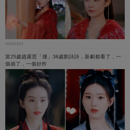
2023/12/13
當25歲趙露思「撞」36歲劉詩詩，新劇都看了，一
個崩了，一個好炸