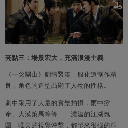
亮點三：場景宏大，充滿浪漫主義
《一念關山》劇情緊湊，服化道制作精
良，角色的造型凸顯了人物的性格。
劇中采用了大量的實景拍攝，雨中撐
傘、大漠策馬等等……濃濃的江湖氛
圍，唯美的視覺沖擊，都帶來很強的渲