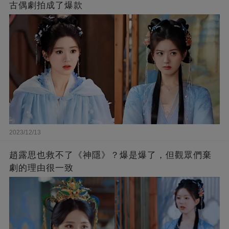
古偶劇拍成了爆款
2023/12/13
趙露思也救不了《神隱》？爆是爆了，但觀眾們棄
劇的理由很一致