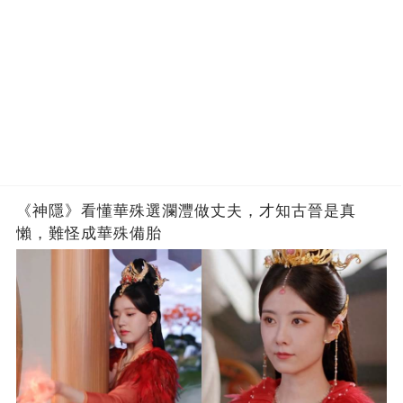
《神隱》看懂華殊選瀾灃做丈夫，才知古晉是真
懶，難怪成華殊備胎