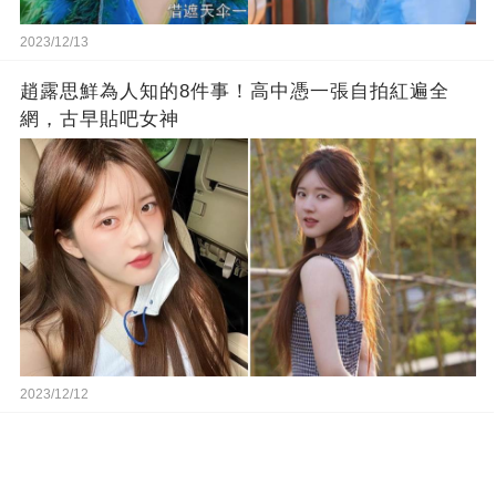
2023/12/13
趙露思鮮為人知的8件事！高中憑一張自拍紅遍全
網，古早貼吧女神
2023/12/12