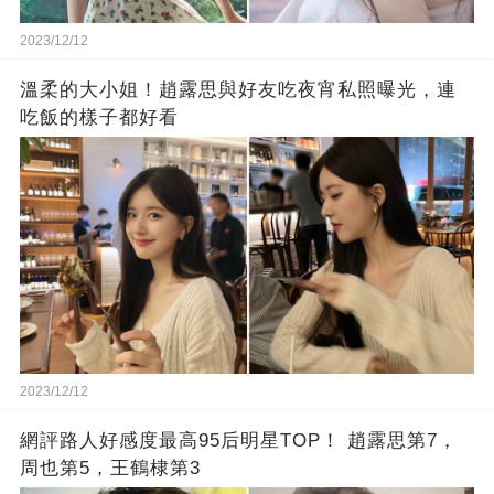
2023/12/12
溫柔的大小姐！趙露思與好友吃夜宵私照曝光，連
吃飯的樣子都好看
2023/12/12
網評路人好感度最高95后明星TOP！ 趙露思第7，
周也第5，王鶴棣第3