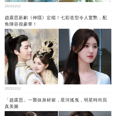
2023/12/12
趙露思新劇《神隱》定檔！七彩造型令人驚艷，配
角陣容很豪華！
2023/12/12
「趙露思」一襲抹身材裙，星河搖曳，明星時尚寫
真美圖