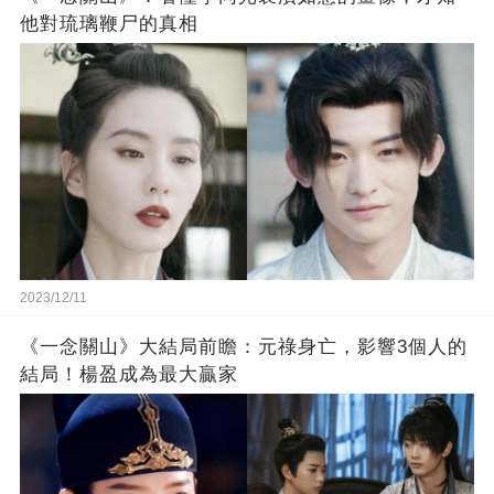
他對琉璃鞭尸的真相
2023/12/11
《一念關山》大結局前瞻：元祿身亡，影響3個人的
結局！楊盈成為最大贏家