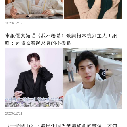
2023/12/12
車銀優素顏唱《我不羨慕》歌詞根本找到主人！網
嘆：這張臉看起來真的不羨慕
2023/12/11
《一念關山》：看懂李同光褻瀆如意的畫像，才知