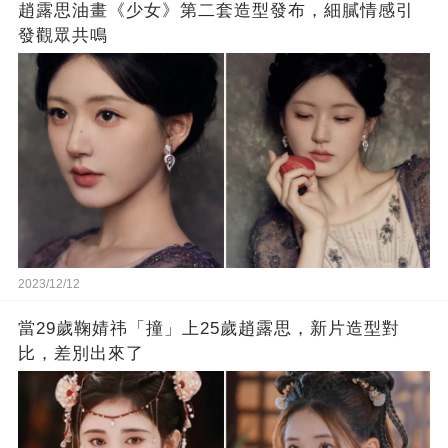
趙露思油畫《少女》第二套造型發布，細膩情感引
發觀眾共鳴
2023/12/12
當29歲鞠婧祎「撞」上25歲趙露思，新片造型對
比，差別出來了