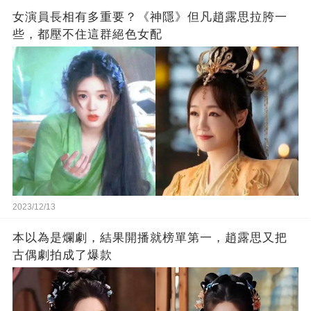
女演員長相有多重要？《神隱》但凡趙露思拉胯一
些，都壓不住這群絕色女配
2023/12/13
本以為是爛劇，結果開播就榜單第一，趙露思又把
古偶劇拍成了爆款