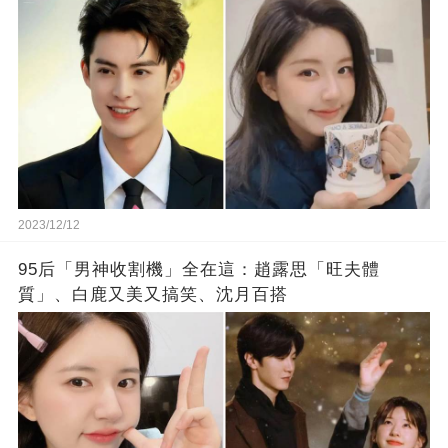
2023/12/12
95后「男神收割機」全在這：趙露思「旺夫體
質」、白鹿又美又搞笑、沈月百搭