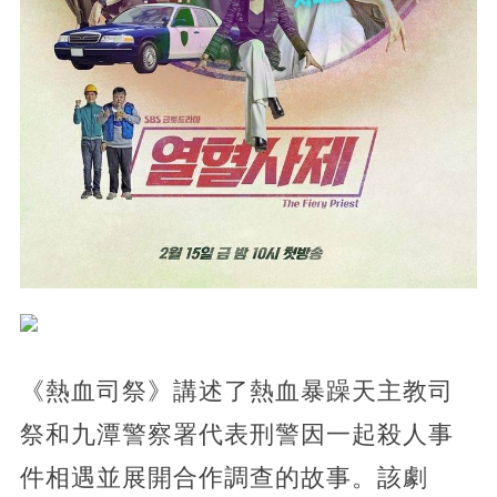
《熱血司祭》講述了熱血暴躁天主教司
祭和九潭警察署代表刑警因一起殺人事
件相遇並展開合作調查的故事。該劇