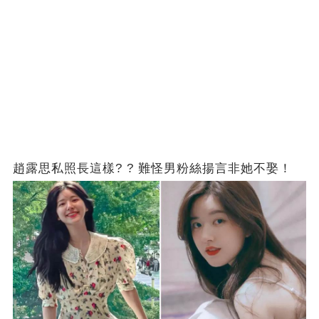
趙露思私照長這樣? ? 難怪男粉絲揚言非她不娶！