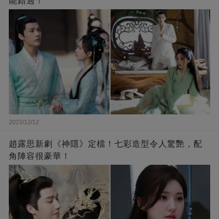
能錯過！
2023/12/12
趙露思新劇《神隱》定檔！七彩造型令人驚艷，配
角陣容很豪華！