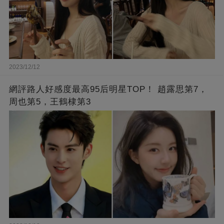
2023/12/12
網評路人好感度最高95后明星TOP！ 趙露思第7，
周也第5，王鶴棣第3