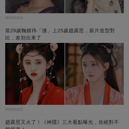
2023/12/12
當29歲鞠婧祎「撞」上25歲趙露思，新片造型對
比，差別出來了
2023/12/12
趙露思又火了！《神隱》三大看點曝光，你絕對不