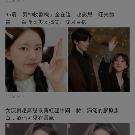
2023/12/12
95后「男神收割機」全在這：趙露思「旺夫體
質」、白鹿又美又搞笑、沈月百搭
2023/12/12
女演員趙露思最新紅毯生圖，臉上滿滿的膠原蛋
白，嬌俏可愛有靈氣