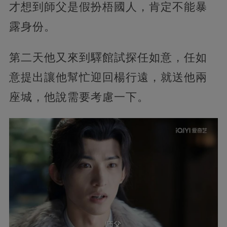
才想到師父是假扮梧國人，肯定不能暴
露身份。
第二天他又來到驛館試探任如意，任如
意提出讓他幫忙迎回楊行遠，就送他兩
座城，他說需要考慮一下。