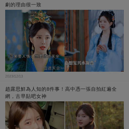
劇的理由很一致
2023/12/13
趙露思鮮為人知的8件事！高中憑一張自拍紅遍全
網，古早貼吧女神