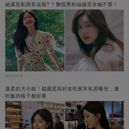
趙露思私照長這樣? ? 難怪男粉絲揚言非她不娶！
2023/12/12
溫柔的大小姐！趙露思與好友吃夜宵私照曝光，連
吃飯的樣子都好看