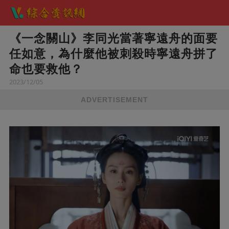
《一念關山》李同光當著寧遠舟的面要
任如意，為什麼他被刺殺時寧遠舟拼了
命也要救他？
2023/12/05
ADVERTISEMENT