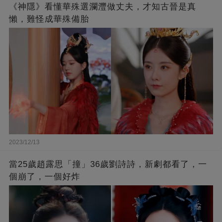
《神隱》看懂華殊選瀾灃做丈夫，才知古晉是真
懶，難怪成華殊備胎
2023/12/13
當25歲趙露思「撞」36歲劉詩詩，新劇都看了，一
個崩了，一個好炸