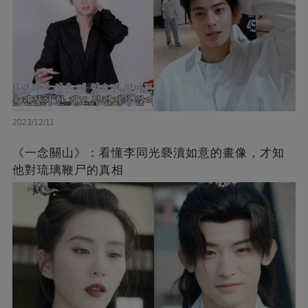
2023/12/11
《一念關山》：看懂李同光褻瀆如意的畫像，才知
他對琉璃鞭尸的真相