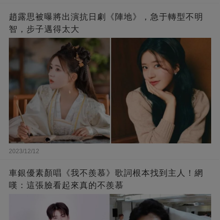
趙露思被曝將出演抗日劇《陣地》，急于轉型不明
智，步子邁得太大
2023/12/12
車銀優素顏唱《我不羨慕》歌詞根本找到主人！網
嘆：這張臉看起來真的不羨慕