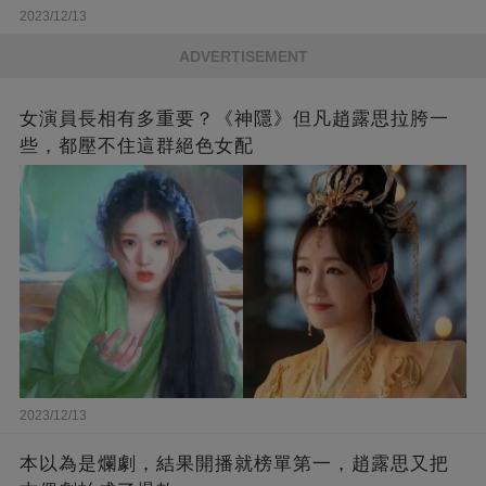
2023/12/13
ADVERTISEMENT
女演員長相有多重要？《神隱》但凡趙露思拉胯一
些，都壓不住這群絕色女配
2023/12/13
本以為是爛劇，結果開播就榜單第一，趙露思又把