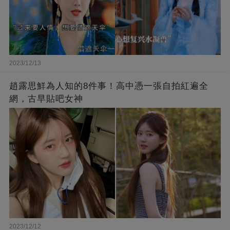
2023/12/13
趙露思鮮為人知的8件事！高中憑一張自拍紅遍全
網，古早貼吧女神
2023/12/12