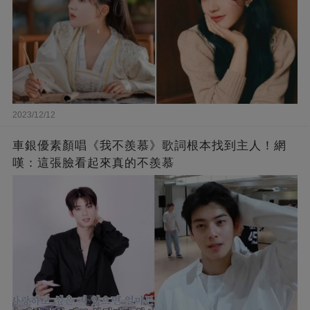
2023/12/12
車銀優素顏唱《我不羨慕》歌詞根本找到主人！網
嘆：這張臉看起來真的不羨慕