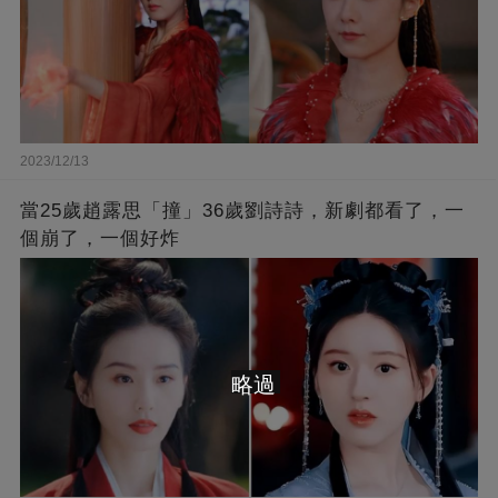
2023/12/13
當25歲趙露思「撞」36歲劉詩詩，新劇都看了，一
個崩了，一個好炸
略過