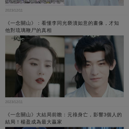
2023/12/11
《一念關山》：看懂李同光褻瀆如意的畫像，才知
他對琉璃鞭尸的真相
2023/12/11
《一念關山》大結局前瞻：元祿身亡，影響3個人的
結局！楊盈成為最大贏家