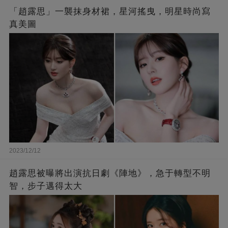
「趙露思」一襲抹身材裙，星河搖曳，明星時尚寫
真美圖
2023/12/12
趙露思被曝將出演抗日劇《陣地》，急于轉型不明
智，步子邁得太大