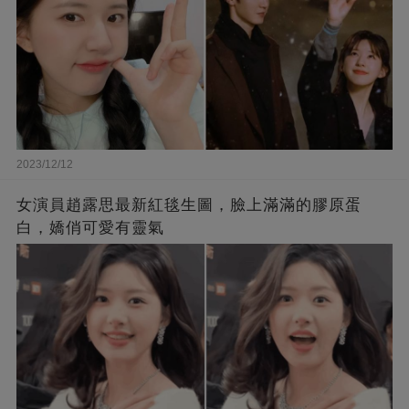
2023/12/12
女演員趙露思最新紅毯生圖，臉上滿滿的膠原蛋
白，嬌俏可愛有靈氣