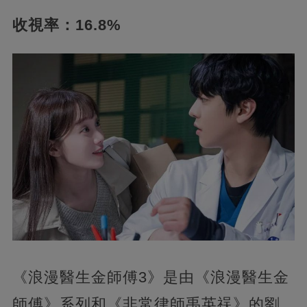
收視率：16.8%
《浪漫醫生金師傅3》是由《浪漫醫生金
師傅》系列和《非常律師禹英祦》的劉