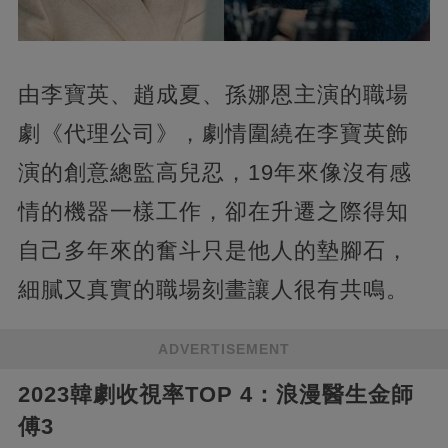
由李寶英、趙成夏、孫娜恩主演的職場
劇《代理公司》，劇情圍繞在李寶英飾
演的創意總監高兒忍，19年來像沒有感
情的機器一樣工作，卻在升遷之際得知
自己多年來的奮斗只是他人的墊腳石，
細膩又真實的職場刻畫讓人很有共鳴。
ADVERTISEMENT
2023韓劇收視率TOP 4：浪漫醫生金師
傅3