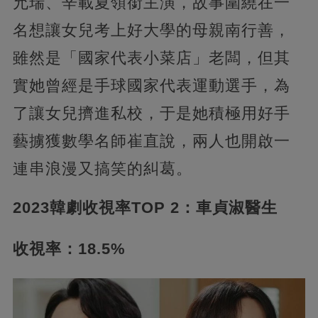
允瑞、辛載夏領銜主演，故事圍繞在一
名想讓女兒考上好大學的母親南行善，
雖然是「國家代表小菜店」老闆，但其
實她曾經是手球國家代表運動選手，為
了讓女兒擠進私校，于是她積極用好手
藝擄獲數學名師崔直說，兩人也開啟一
連串浪漫又搞笑的糾葛。
2023韓劇收視率TOP 2：車貞淑醫生
收視率：18.5%