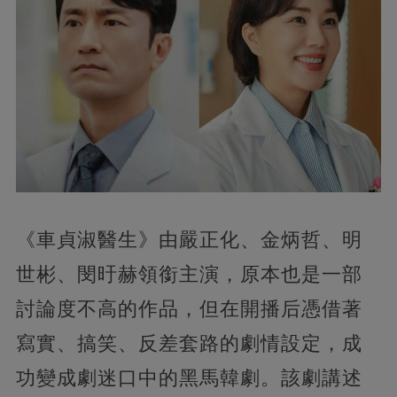
《車貞淑醫生》由嚴正化、金炳哲、明
世彬、閔旴赫領銜主演，原本也是一部
討論度不高的作品，但在開播后憑借著
寫實、搞笑、反差套路的劇情設定，成
功變成劇迷口中的黑馬韓劇。該劇講述