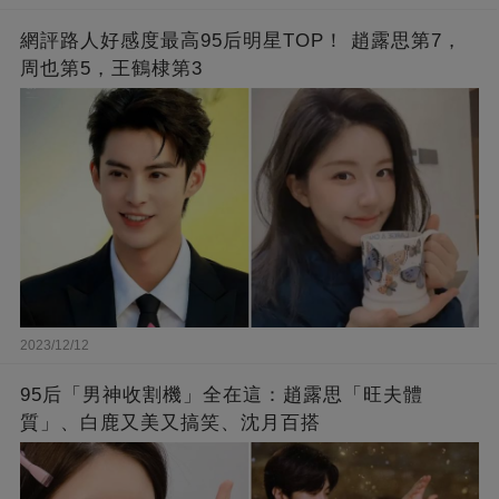
網評路人好感度最高95后明星TOP！ 趙露思第7，
周也第5，王鶴棣第3
2023/12/12
95后「男神收割機」全在這：趙露思「旺夫體
質」、白鹿又美又搞笑、沈月百搭