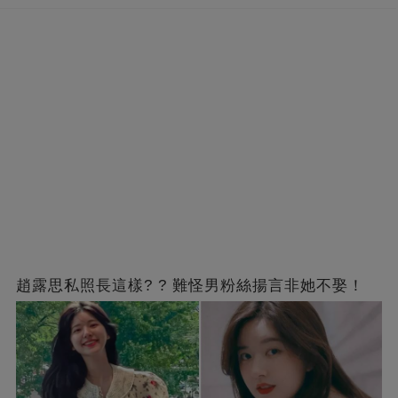
趙露思私照長這樣? ? 難怪男粉絲揚言非她不娶！