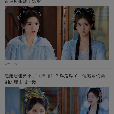
古偶劇拍成了爆款
2023/12/13
趙露思也救不了《神隱》？爆是爆了，但觀眾們棄
劇的理由很一致