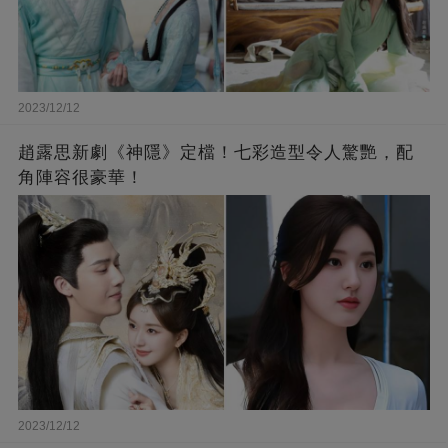
2023/12/12
趙露思新劇《神隱》定檔！七彩造型令人驚艷，配
角陣容很豪華！
2023/12/12