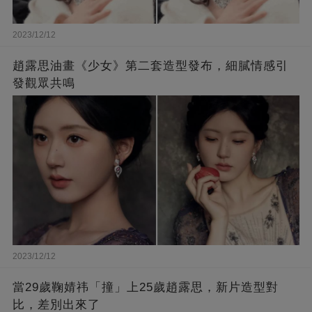
2023/12/12
趙露思油畫《少女》第二套造型發布，細膩情感引
發觀眾共鳴
2023/12/12
當29歲鞠婧祎「撞」上25歲趙露思，新片造型對
比，差別出來了