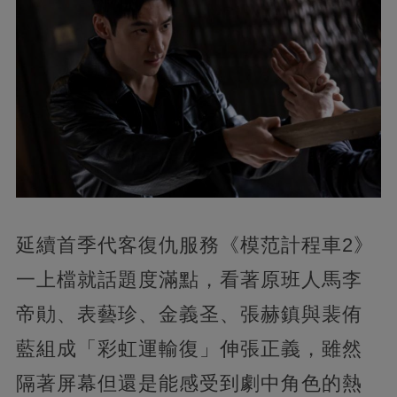
延續首季代客復仇服務《模范計程車2》
一上檔就話題度滿點，看著原班人馬李
帝勛、表藝珍、金義圣、張赫鎮與裴侑
藍組成「彩虹運輸復」伸張正義，雖然
隔著屏幕但還是能感受到劇中角色的熱