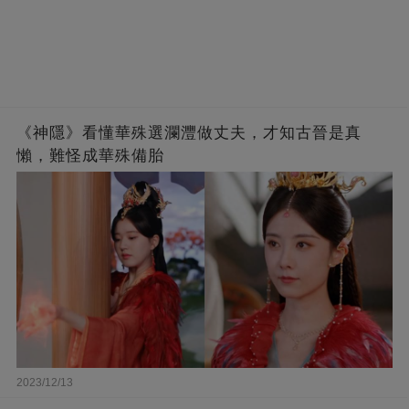
《神隱》看懂華殊選瀾灃做丈夫，才知古晉是真
懶，難怪成華殊備胎
2023/12/13