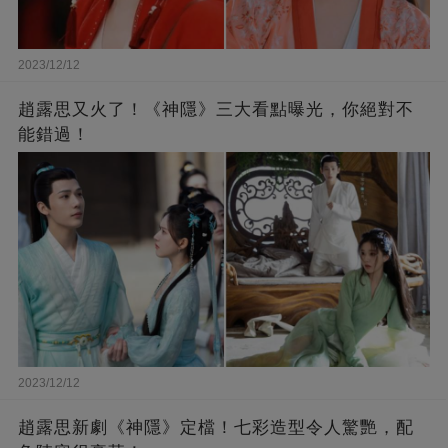
2023/12/12
趙露思又火了！《神隱》三大看點曝光，你絕對不
能錯過！
2023/12/12
趙露思新劇《神隱》定檔！七彩造型令人驚艷，配