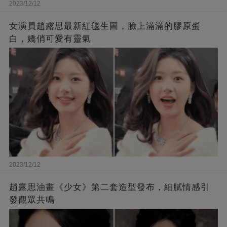
2023/12/12
女演員趙露思最新紅毯生圖，臉上滿滿的膠原蛋
白，嬌俏可愛有靈氣
2023/12/12
趙露思油畫《少女》第二套造型發布，細膩情感引
發觀眾共鳴