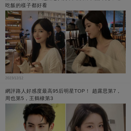
吃飯的樣子都好看
2023/12/12
網評路人好感度最高95后明星TOP！ 趙露思第7，
周也第5，王鶴棣第3