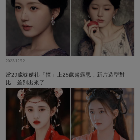
2023/12/12
當29歲鞠婧祎「撞」上25歲趙露思，新片造型對
比，差別出來了