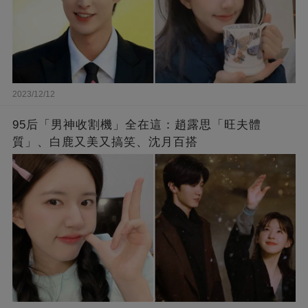
2023/12/12
95后「男神收割機」全在這：趙露思「旺夫體
質」、白鹿又美又搞笑、沈月百搭