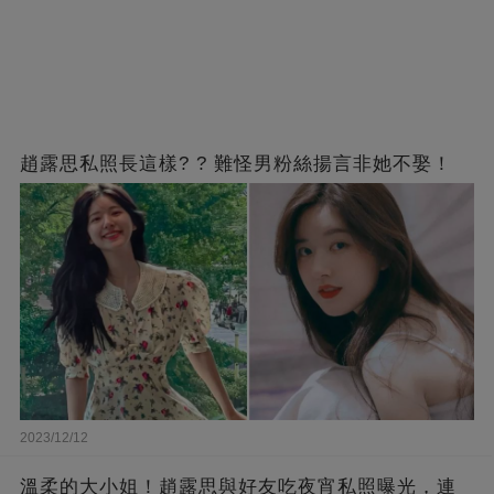
趙露思私照長這樣? ? 難怪男粉絲揚言非她不娶！
2023/12/12
溫柔的大小姐！趙露思與好友吃夜宵私照曝光，連