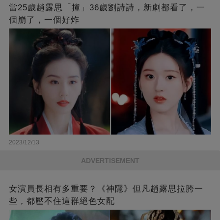
當25歲趙露思「撞」36歲劉詩詩，新劇都看了，一
個崩了，一個好炸
2023/12/13
ADVERTISEMENT
女演員長相有多重要？《神隱》但凡趙露思拉胯一
些，都壓不住這群絕色女配