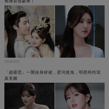
角陣容很豪華！
2023/12/12
「趙露思」一襲抹身材裙，星河搖曳，明星時尚寫
真美圖