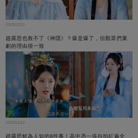
2023/12/13
趙露思也救不了《神隱》？爆是爆了，但觀眾們棄
劇的理由很一致
2023/12/13
趙露思鮮為人知的8件事！高中憑一張自拍紅遍全