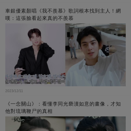
車銀優素顏唱《我不羨慕》歌詞根本找到主人！網
嘆：這張臉看起來真的不羨慕
2023/12/11
《一念關山》：看懂李同光褻瀆如意的畫像，才知
他對琉璃鞭尸的真相