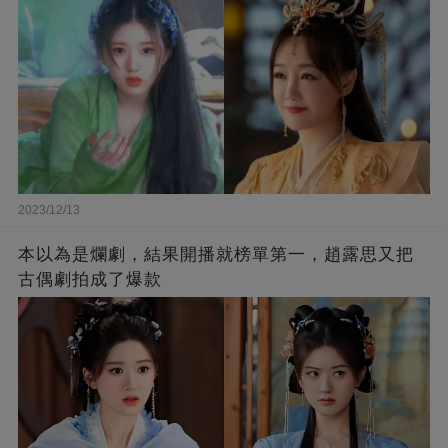
2023/12/13
本以為是爛劇，結果開播就榜單第一，趙露思又把
古偶劇拍成了爆款