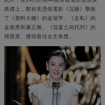
典禮上，鄭裕美憑借電影《沉睡》擊敗
了《塑料大棚》的金瑞亨、《走私》的
金惠秀和廉正雅、《混凝土烏托邦》的
樸寶英、獲得最佳女主角獎。