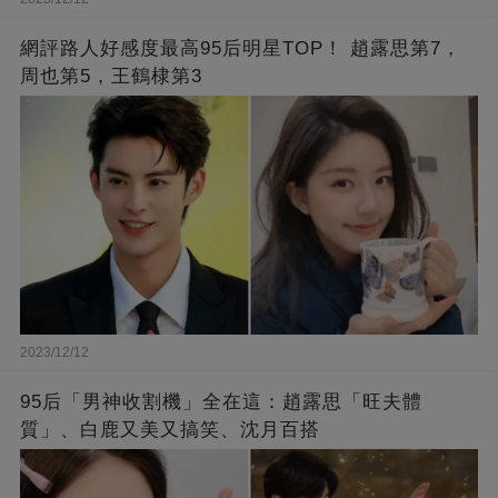
網評路人好感度最高95后明星TOP！ 趙露思第7，
周也第5，王鶴棣第3
2023/12/12
95后「男神收割機」全在這：趙露思「旺夫體
質」、白鹿又美又搞笑、沈月百搭