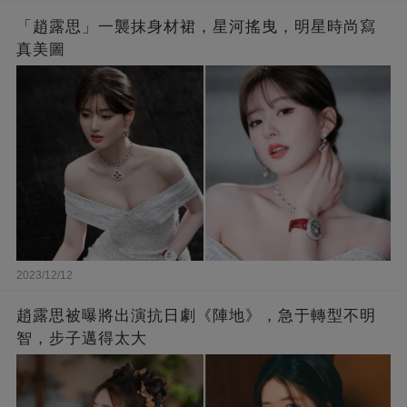
「趙露思」一襲抹身材裙，星河搖曳，明星時尚寫
真美圖
2023/12/12
趙露思被曝將出演抗日劇《陣地》，急于轉型不明
智，步子邁得太大