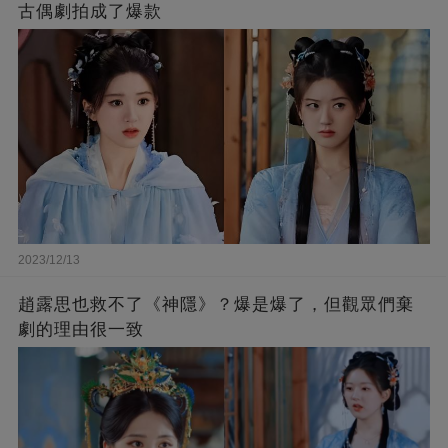
古偶劇拍成了爆款
2023/12/13
趙露思也救不了《神隱》？爆是爆了，但觀眾們棄
劇的理由很一致