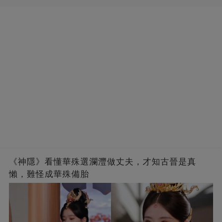
《神隱》看懂華殊選瀾灃做丈夫，才知古晉是真
懶，難怪成華殊備胎