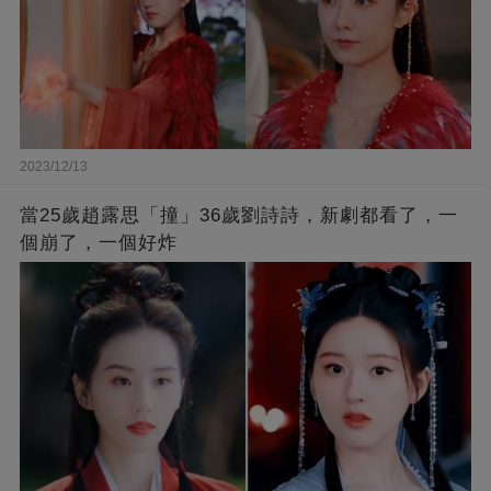
2023/12/13
當25歲趙露思「撞」36歲劉詩詩，新劇都看了，一
個崩了，一個好炸