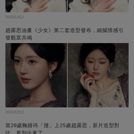
2023/12/12
趙露思油畫《少女》第二套造型發布，細膩情感引
發觀眾共鳴
2023/12/12
當29歲鞠婧祎「撞」上25歲趙露思，新片造型對
比，差別出來了