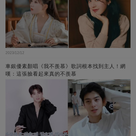
2023/12/12
車銀優素顏唱《我不羨慕》歌詞根本找到主人！網
嘆：這張臉看起來真的不羨慕