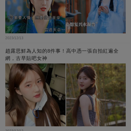
2023/12/13
趙露思鮮為人知的8件事！高中憑一張自拍紅遍全
網，古早貼吧女神