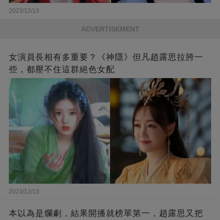
2023/12/13
ADVERTISEMENT
女演員長相有多重要？《神隱》但凡趙露思拉胯一
些，都壓不住這群絕色女配
2023/12/13
本以為是爛劇，結果開播就榜單第一，趙露思又把