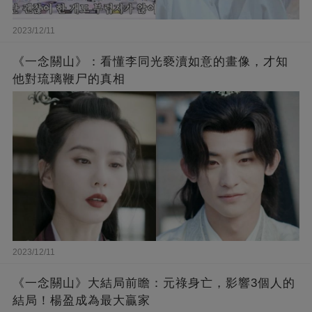
2023/12/11
《一念關山》：看懂李同光褻瀆如意的畫像，才知
他對琉璃鞭尸的真相
2023/12/11
《一念關山》大結局前瞻：元祿身亡，影響3個人的
結局！楊盈成為最大贏家