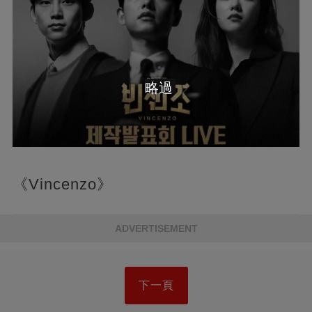
略過
《Vincenzo》
ADVERTISEMENT
下一頁