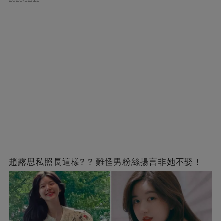
2023/12/12
趙露思私照長這樣? ? 難怪男粉絲揚言非她不娶！