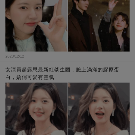
2023/12/12
女演員趙露思最新紅毯生圖，臉上滿滿的膠原蛋
白，嬌俏可愛有靈氣