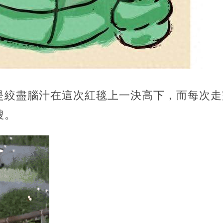
是絞盡腦汁在這次紅毯上一決高下，而每次走
搜。