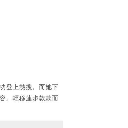
功登上熱搜。而她下
容。輕移蓮步款款而