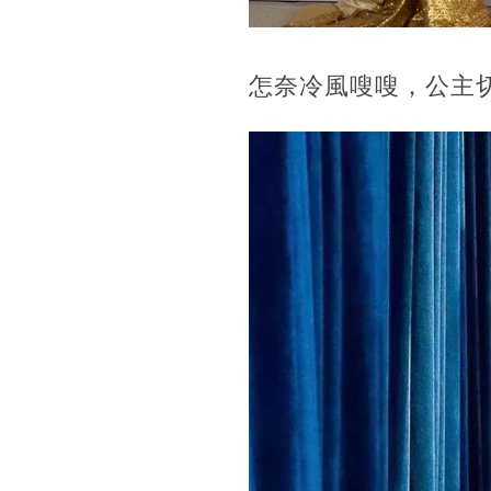
怎奈冷風嗖嗖，公主