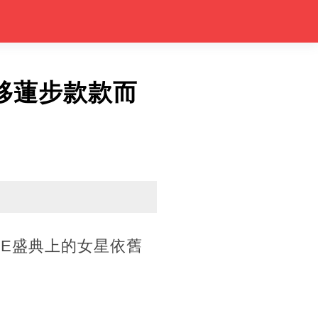
移蓮步款款而
UE盛典上的女星依舊