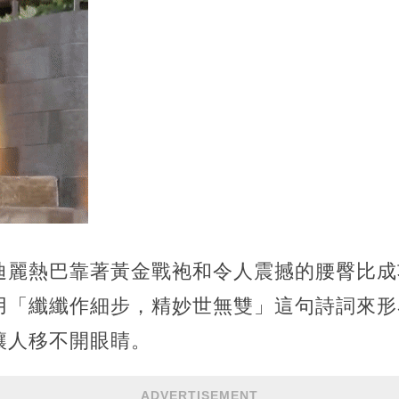
迪麗熱巴靠著黃金戰袍和令人震撼的腰臀比成
用「纖纖作細步，精妙世無雙」這句詩詞來形
讓人移不開眼睛。
ADVERTISEMENT