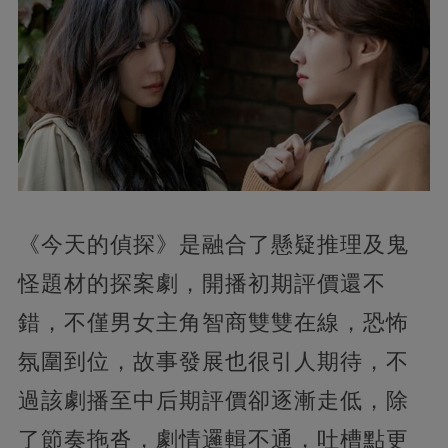
《今天的偵探》是融合了懸疑推理及鬼
怪題材的探案劇，開播初期評價還不
錯，不僅男女主角智商雙雙在線，恐怖
氛圍到位，故事發展也很引人期待，不
過該劇播至中后期評價卻逐漸走低，除
了節奏拖沓，劇情邏輯不通，吐槽點更