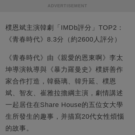
ADVERTISEMENT
樸恩斌主演韓劇「IMDb評分」TOP2：
《青春時代》8.3分（約2600人評分）
《青春時代》由《親愛的恩東啊》李太
坤導演執導與《暴力羅曼史》樸妍善作
家合作打造，韓藝璃、韓升延、樸恩
斌、智友、崔雅拉擔綱主演，劇情講述
一起居住在Share House的五位女大學
生所發生的趣事，并描寫20代女性煩惱
的故事。