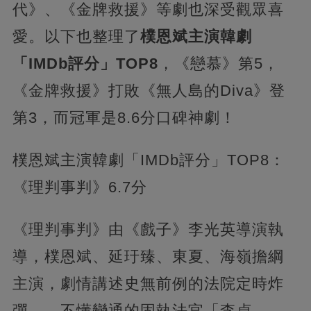
代》、《金牌救援》等劇也深受觀眾喜
愛。以下也整理了
樸恩斌主演韓劇
「IMDb評分」TOP8
，《戀慕》第5，
《金牌救援》打敗《無人島的Diva》登
第3，而冠軍是8.6分口碑神劇！
樸恩斌主演韓劇「IMDb評分」TOP8：
《理判事判》6.7分
《理判事判》由《戲子》李光英導演執
導，樸恩斌、延玗臻、東夏、海嶺擔綱
主演，劇情講述史無前例的法院定時炸
彈——不懂變通的固執法官「李貞