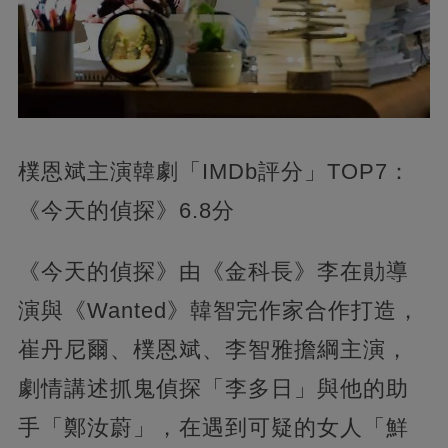
樸恩斌主演韓劇「IMDb評分」TOP7：
《今天的偵探》6.8分
《今天的偵探》由《金科長》李在勛導
演與《Wanted》韓智完作家合作打造，
崔丹尼爾、樸恩斌、李智雅擔綱主演，
劇情講述抓鬼偵探「李多日」與他的助
手「鄭汝蔚」，在遇到可疑的女人「鮮