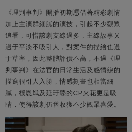
《理判事判》開播初期憑借著精彩劇情
加上主演群細膩的演技，引起不少觀眾
追看，可惜該劇支線過多，主線故事又
過于平淡不吸引人，對案件的描繪也過
于草率，因此整體評價不高，不過《理
判事判》在法官的日常生活及感情線的
描寫很引人入勝，情感刻畫也相當細
膩，樸恩斌及延玗臻的CP火花更是吸
睛，使得該劇仍舊收獲不少觀眾喜愛。