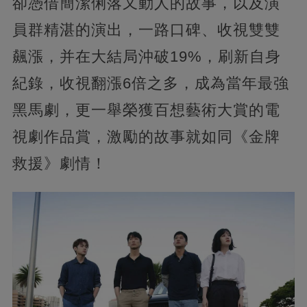
卻憑借簡潔俐落又動人的故事，以及演
員群精湛的演出，一路口碑、收視雙雙
飆漲，并在大結局沖破19%，刷新自身
紀錄，收視翻漲6倍之多，成為當年最強
黑馬劇，更一舉榮獲百想藝術大賞的電
視劇作品賞，激勵的故事就如同《金牌
救援》劇情！