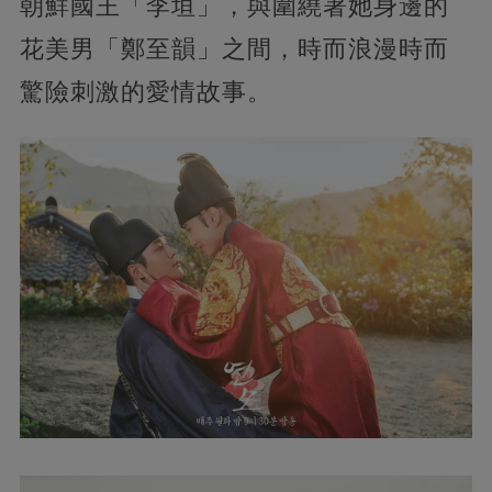
朝鮮國王「李垣」，與圍繞著她身邊的
花美男「鄭至韻」之間，時而浪漫時而
驚險刺激的愛情故事。