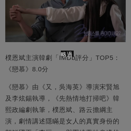
略過
樸恩斌主演韓劇「IMDb評分」TOP5：
《戀慕》8.0分
《戀慕》由《又，吳海英》導演宋賢旭
及李炫錫執導，《先熱情地打掃吧》韓
熙政編劇執筆，樸恩斌、路云擔綱主
演，劇情講述隱瞞是女人的真實身份的