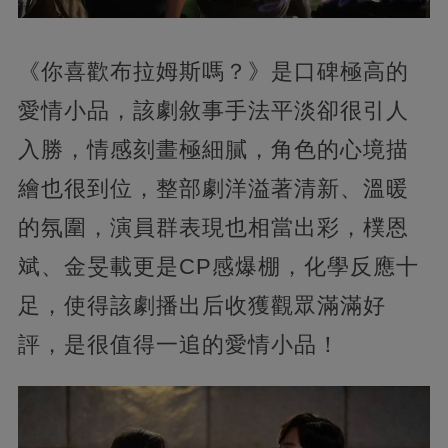
《你喜歡布拉姆斯嗎？》是口碑極高的
愛情小品，該劇敘事手法平淡卻很引人
入勝，情感刻畫極細膩，角色的心境描
繪也很到位，整部劇洋溢著清新、溫暖
的氛圍，演員群表現也相當出彩，樸恩
斌、金旻載更是CP感爆棚，化學反應十
足，使得該劇播出后收獲觀眾滿滿好
評，是很值得一追的愛情小品！