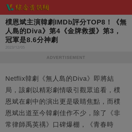
樸恩斌主演韓劇IMDb評分TOP8！《無
人島的Diva》第4《金牌救援》第3，
冠軍是8.6分神劇
2023/12/05
ADVERTISEMENT
Netflix韓劇《無人島的Diva》即將結
局，該劇以精彩劇情吸引觀眾追看，樸
恩斌在劇中的演出更是吸睛焦點，而樸
恩斌出道至今韓劇佳作不少，除了《非
常律師禹英禑》口碑爆棚，《青春時