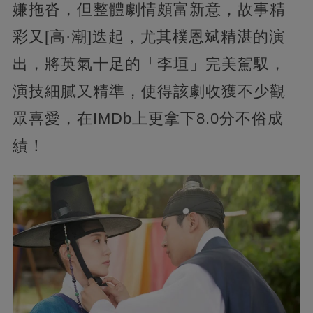
嫌拖沓，但整體劇情頗富新意，故事精
彩又[高·潮]迭起，尤其樸恩斌精湛的演
出，將英氣十足的「李垣」完美駕馭，
演技細膩又精準，使得該劇收獲不少觀
眾喜愛，在IMDb上更拿下8.0分不俗成
績！