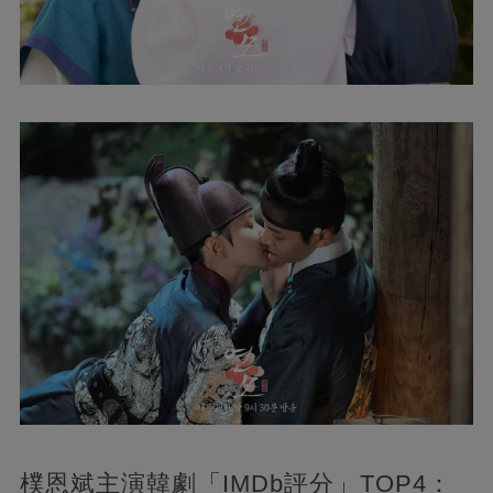
樸恩斌主演韓劇「IMDb評分」TOP4：