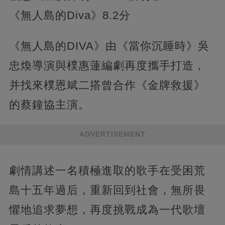
《無人島的Diva》8.2分
《無人島的DIVA》由《當你沉睡時》吳
忠煥導演與樸惠蓮編劇再度攜手打造，
并找來樸恩斌二搭曾合作《金牌救援》
的蔡鐘協主演。
ADVERTISEMENT
劇情講述一名積極進取的歌手在受困荒
島十五年過后，重新回到社會，無所畏
懼地追求夢想，再度挑戰成為一代歌壇