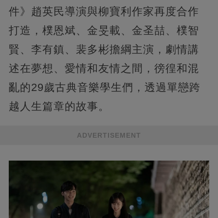
件》趙英民導演與柳寶利作家再度合作
打造，樸恩斌、金旻載、金圣喆、樸智
賢、李有鎮、裴多彬擔綱主演，劇情講
述在夢想、愛情和友情之間，徬徨和混
亂的29歲古典音樂學生們，透過單戀跨
越人生篇章的故事。
ADVERTISEMENT