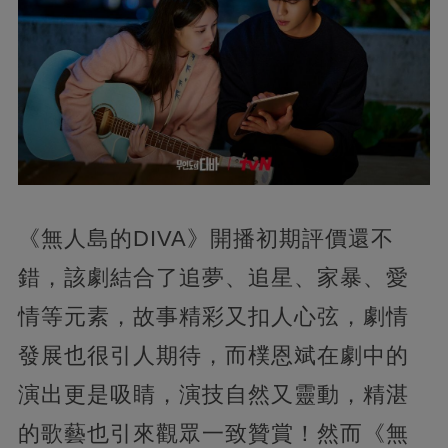
《無人島的DIVA》開播初期評價還不
錯，該劇結合了追夢、追星、家暴、愛
情等元素，故事精彩又扣人心弦，劇情
發展也很引人期待，而樸恩斌在劇中的
演出更是吸睛，演技自然又靈動，精湛
的歌藝也引來觀眾一致贊賞！然而《無