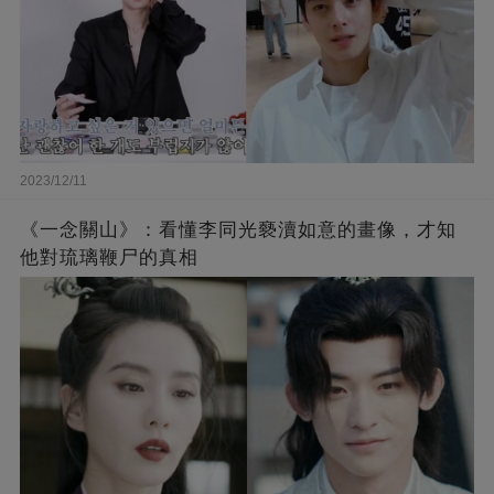
2023/12/11
《一念關山》：看懂李同光褻瀆如意的畫像，才知
他對琉璃鞭尸的真相