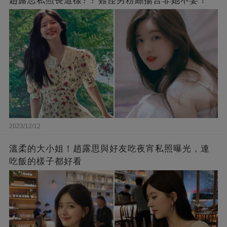
趙露思私照長這樣? ? 難怪男粉絲揚言非她不娶！
2023/12/12
溫柔的大小姐！趙露思與好友吃夜宵私照曝光，連
吃飯的樣子都好看