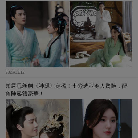
2023/12/12
趙露思新劇《神隱》定檔！七彩造型令人驚艷，配
角陣容很豪華！