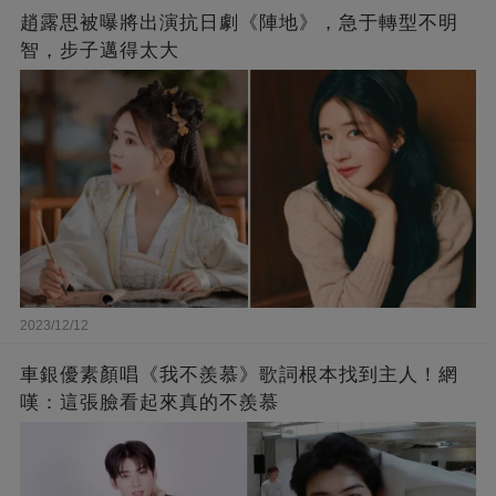
趙露思被曝將出演抗日劇《陣地》，急于轉型不明
智，步子邁得太大
2023/12/12
車銀優素顏唱《我不羨慕》歌詞根本找到主人！網
嘆：這張臉看起來真的不羨慕