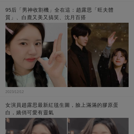
95后「男神收割機」全在這：趙露思「旺夫體
質」、白鹿又美又搞笑、沈月百搭
2023/12/12
女演員趙露思最新紅毯生圖，臉上滿滿的膠原蛋
白，嬌俏可愛有靈氣