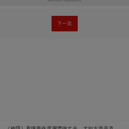
ADVERTISEMENT
下一頁
《神隱》看懂華殊選瀾灃做丈夫，才知古晉是真