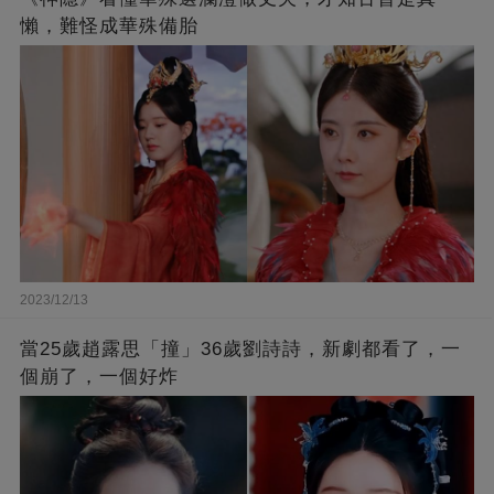
懶，難怪成華殊備胎
2023/12/13
當25歲趙露思「撞」36歲劉詩詩，新劇都看了，一
個崩了，一個好炸