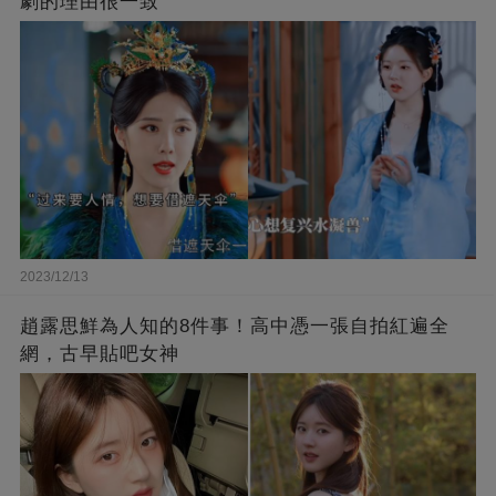
劇的理由很一致
2023/12/13
趙露思鮮為人知的8件事！高中憑一張自拍紅遍全
網，古早貼吧女神