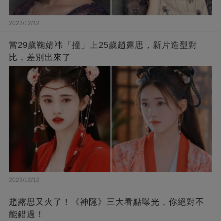
2023/12/12
當29歲鞠婧祎「撞」上25歲趙露思，新片造型對
比，差別出來了
2023/12/12
趙露思又火了！《神隱》三大看點曝光，你絕對不
能錯過！