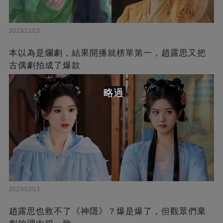
2023/12/13
本以為是爛劇，結果開播就榜單第一，趙露思又把
古偶劇拍成了爆款
略過
2023/12/13
趙露思也救不了《神隱》？爆是爆了，但觀眾們棄