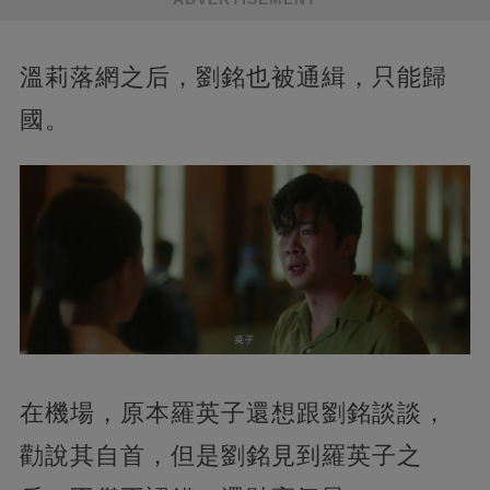
溫莉落網之后，劉銘也被通緝，只能歸
國。
在機場，原本羅英子還想跟劉銘談談，
勸說其自首，但是劉銘見到羅英子之