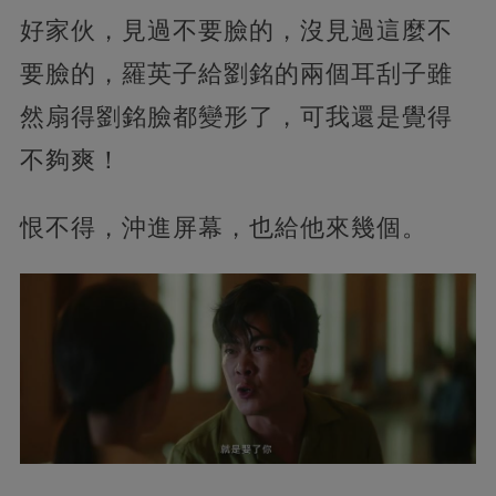
好家伙，見過不要臉的，沒見過這麼不
要臉的，羅英子給劉銘的兩個耳刮子雖
然扇得劉銘臉都變形了，可我還是覺得
不夠爽！
恨不得，沖進屏幕，也給他來幾個。