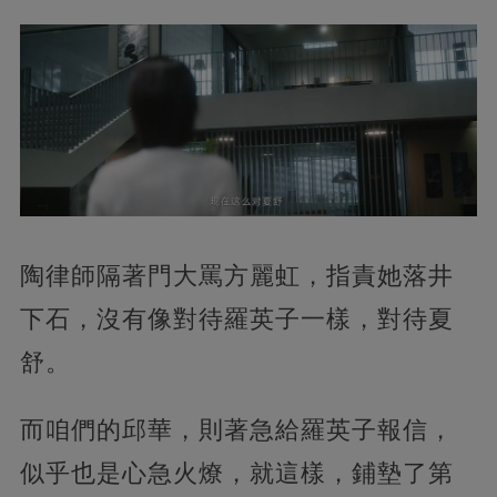
陶律師隔著門大罵方麗虹，指責她落井
下石，沒有像對待羅英子一樣，對待夏
舒。
而咱們的邱華，則著急給羅英子報信，
似乎也是心急火燎，就這樣，鋪墊了第