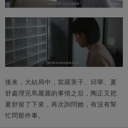
後來，大結局中，當羅英子、邱華、夏
舒處理完馬麗麗的事情之后，陶正又把
夏舒留了下來，再次詢問她，有沒有幫
忙問那件事。