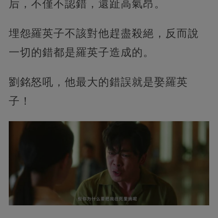
后，不僅不認錯，還趾高氣昂。
埋怨羅英子不該對他趕盡殺絕，反而說
一切的錯都是羅英子造成的。
劉銘怒吼，他最大的錯誤就是娶羅英
子！