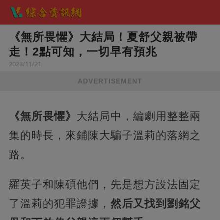
《無所畏懼》大結局！夏舒父親被帶
走！2點可知，一切早有預兆
2023/11/21
ADVERTISEMENT
《無所畏懼》
大結局中，編劇用整整兩
集的時長，來鋪陳大騙子溫莉的落網之
路。
羅英子和陳碩他們，先是想方設法固定
了溫莉的犯罪證據，
然后又找到劉銘父