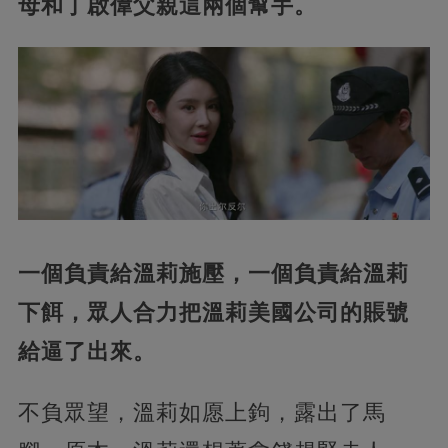
母和丁啟偉父親這兩個幫手。
一個負責給溫莉施壓，一個負責給溫莉
下餌，眾人合力把溫莉美國公司的賬號
給逼了出來。
不負眾望，溫莉如愿上鉤，露出了馬