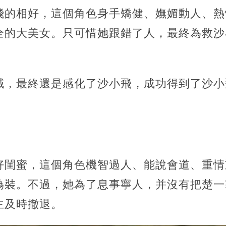
飛的相好，這個角色身手矯健、嫵媚動人、熱
全的大美女。只可惜她跟錯了人，最終為救沙
誠，最終還是感化了沙小飛，成功得到了沙小
好閨蜜，這個角色機智過人、能說會道、重情
偽裝。不過，她為了息事寧人，并沒有把楚一
主及時撤退。