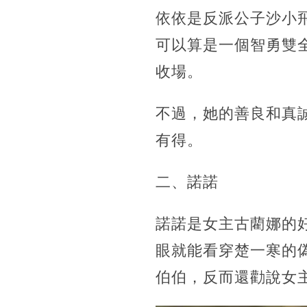
依依是反派公子沙小
可以算是一個智勇雙
收場。
不過，她的善良和真
有得。
二、諾諾
諾諾是女主古藺娜的
眼就能看穿楚一寒的
伯伯，反而還勸說女