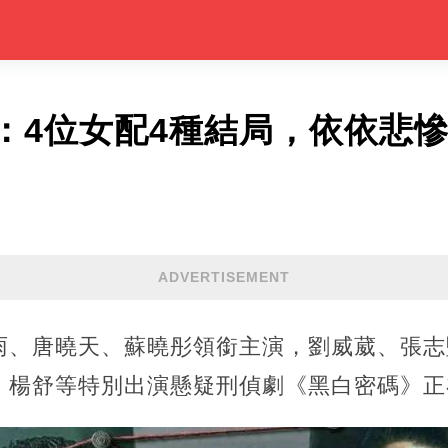
：4位女配4種結局，依依悲
ADVERTISEMENT
雨、唐曉天、蘇曉彤領銜主演，劉威葳、張志
、楊舒等特別出演懸疑刑偵劇《黑白密碼》正