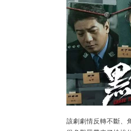
該劇劇情反轉不斷、