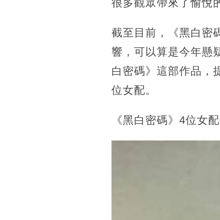
很多觀眾帶來了愉悅
截至目前，《黑白密
響，可以算是今年懸
白密碼》這部作品，
位女配。
《黑白密碼》4位女