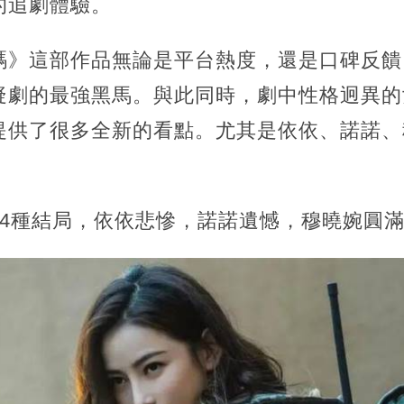
的追劇體驗。
碼》這部作品無論是平台熱度，還是口碑反饋
疑劇的最強黑馬。與此同時，劇中性格迥異的
提供了很多全新的看點。尤其是依依、諾諾、
配4種結局，依依悲慘，諾諾遺憾，穆曉婉圓