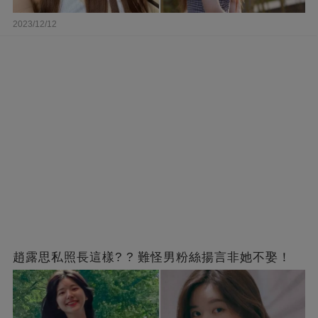
2023/12/12
趙露思私照長這樣? ? 難怪男粉絲揚言非她不娶！