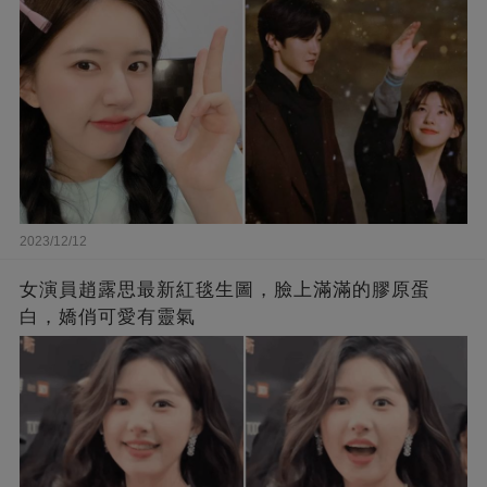
2023/12/12
女演員趙露思最新紅毯生圖，臉上滿滿的膠原蛋
白，嬌俏可愛有靈氣