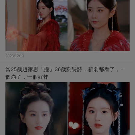
2023/12/13
當25歲趙露思「撞」36歲劉詩詩，新劇都看了，一
個崩了，一個好炸