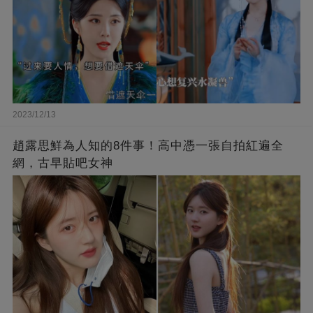
2023/12/13
趙露思鮮為人知的8件事！高中憑一張自拍紅遍全
網，古早貼吧女神