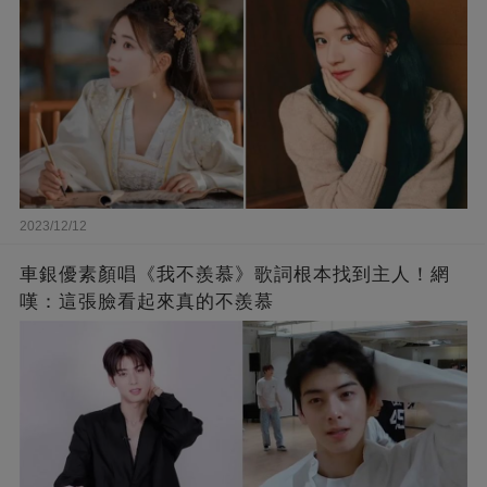
2023/12/12
車銀優素顏唱《我不羨慕》歌詞根本找到主人！網
嘆：這張臉看起來真的不羨慕