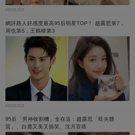
2023/12/12
網評路人好感度最高95后明星TOP！ 趙露思第7，
周也第5，王鶴棣第3
2023/12/12
95后「男神收割機」全在這：趙露思「旺夫體
質」、白鹿又美又搞笑、沈月百搭