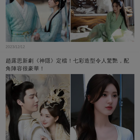
2023/12/12
趙露思新劇《神隱》定檔！七彩造型令人驚艷，配
角陣容很豪華！