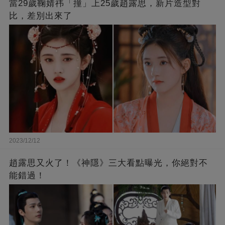
當29歲鞠婧祎「撞」上25歲趙露思，新片造型對
比，差別出來了
2023/12/12
趙露思又火了！《神隱》三大看點曝光，你絕對不
能錯過！