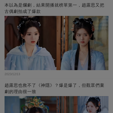
本以為是爛劇，結果開播就榜單第一，趙露思又把
古偶劇拍成了爆款
2023/12/13
趙露思也救不了《神隱》？爆是爆了，但觀眾們棄
劇的理由很一致