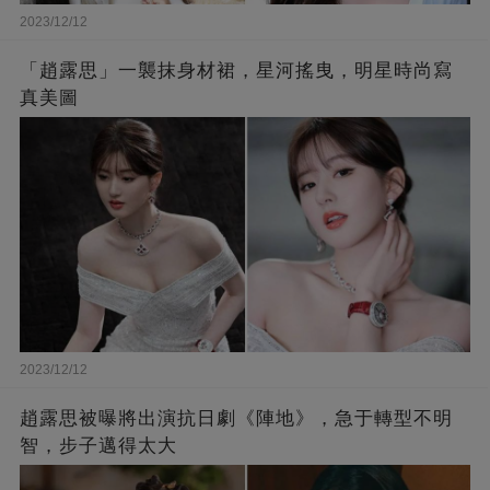
2023/12/12
「趙露思」一襲抹身材裙，星河搖曳，明星時尚寫
真美圖
2023/12/12
趙露思被曝將出演抗日劇《陣地》，急于轉型不明
智，步子邁得太大