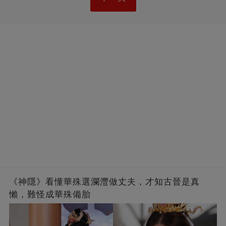
《神隱》看懂華殊選瀾灃做丈夫，才知古晉是真
懶，難怪成華殊備胎